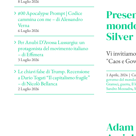
8 Luglio 2026
Presen
#00 Apocalypse Prompt | Codice
cammina con me – di Alessandro
mondo”
Verna
6 Luglio 2026
Silver
Per Anubi D’Avossa Lussurgiu: un
protagonista del movimento italiano
Vi invitiamo 
– di Effimera
"Caos e Gove
3 Luglio 2026
Le chiavi false di Trump. Recensione
1 Aprile, 2024
|
Ca
a Dario Togati “Il capitalismo fragile”
governo del mondo
– di Nicolò Bellanca
Gramsci
,
guerra
,
Il 
Sandro Mezzadra
,
S
2 Luglio 2026
Adam 