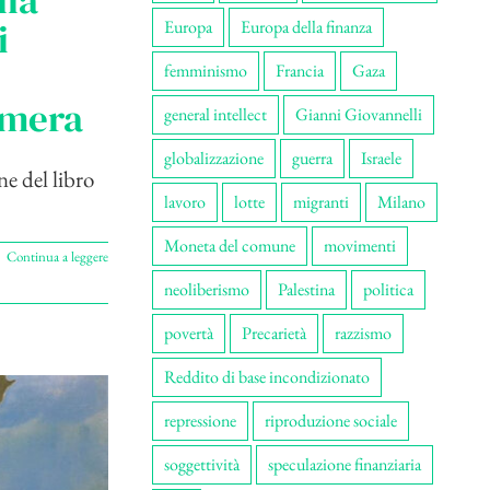
lla
i
Europa
Europa della finanza
femminismo
Francia
Gaza
imera
general intellect
Gianni Giovannelli
globalizzazione
guerra
Israele
ne del libro
lavoro
lotte
migranti
Milano
Moneta del comune
movimenti
Continua a leggere
neoliberismo
Palestina
politica
povertà
Precarietà
razzismo
Reddito di base incondizionato
repressione
riproduzione sociale
soggettività
speculazione finanziaria