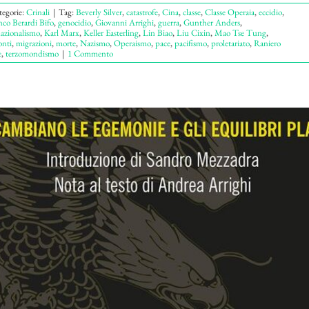
tegorie:
Crinali
|
Tag:
Beverly Silver
,
catastrofe
,
Cina
,
classe
,
Classe Operaia
,
eccidio
,
nco Berardi Bifo
,
genocidio
,
Giovanni Arrighi
,
guerra
,
Gunther Anders
,
nazionalismo
,
Karl Marx
,
Keller Easterling
,
Lin Biao
,
Liu Cixin
,
Mao Tse Tung
,
onti
,
migrazioni
,
morte
,
Nazismo
,
Operaismo
,
pace
,
pacifismo
,
proletariato
,
Raniero
e
,
terzomondismo
|
1 Commento