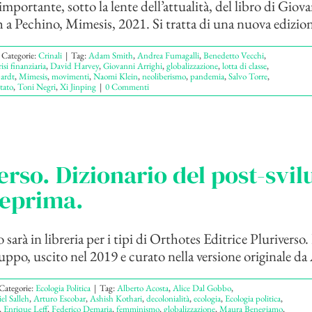
mportante, sotto la lente dell’attualità, del libro di Giov
 Pechino, Mimesis, 2021. Si tratta di una nuova edizione
Categorie:
Crinali
|
Tag:
Adam Smith
,
Andrea Fumagalli
,
Benedetto Vecchi
,
risi finanziaria
,
David Harvey
,
Giovanni Arrighi
,
globalizzazione
,
lotta di classe
,
ardt
,
Mimesis
,
movimenti
,
Naomi Klein
,
neoliberismo
,
pandemia
,
Salvo Torre
,
tato
,
Toni Negri
,
Xi Jinping
|
0 Commenti
erso. Dizionario del post-svi
teprima.
sarà in libreria per i tipi di Orthotes Editrice Pluriverso
uppo, uscito nel 2019 e curato nella versione originale da 
Categorie:
Ecologia Politica
|
Tag:
Alberto Acosta
,
Alice Dal Gobbo
,
el Salleh
,
Arturo Escobar
,
Ashish Kothari
,
decolonialità
,
ecologia
,
Ecologia politica
,
,
Enrique Leff
,
Federico Demaria
,
femminismo
,
globalizzazione
,
Maura Benegiamo
,