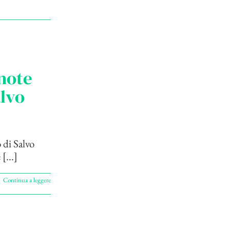
 note
alvo
 di Salvo
[...]
Continua a leggere