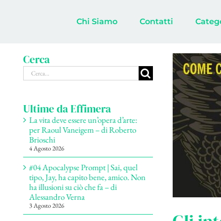
Salta
al
Chi Siamo
Contatti
Categ
contenuto
Cerca
Cerca
per:
Ultime da Effimera
La vita deve essere un’opera d’arte:
per Raoul Vaneigem – di Roberto
Brioschi
4 Agosto 2026
#04 Apocalypse Prompt | Sai, quel
tipo, Jay, ha capito bene, amico. Non
ha illusioni su ciò che fa – di
Alessandro Verna
3 Agosto 2026