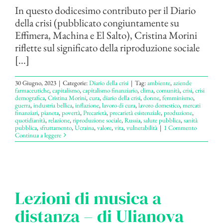
In questo dodicesimo contributo per il Diario
della crisi (pubblicato congiuntamente su
Effimera, Machina e El Salto), Cristina Morini
riflette sul significato della riproduzione sociale
[...]
30 Giugno, 2023
|
Categorie:
Diario della crisi
|
Tag:
ambiente
,
aziende
farmaceutiche
,
capitalismo
,
capitalismo finanziario
,
clima
,
comunità
,
crisi
,
crisi
demografica
,
Cristina Morini
,
cura
,
diario della crisi
,
donne
,
femminismo
,
guerra
,
industria bellica
,
inflazione
,
lavoro di cura
,
lavoro domestico
,
mercati
finanziari
,
pianeta
,
povertà
,
Precarietà
,
precarietà esistenziale
,
produzione
,
quotidianità
,
relazione
,
riproduzione sociale
,
Russia
,
salute pubblica
,
sanità
pubblica
,
sfruttamento
,
Ucraina
,
valore
,
vita
,
vulnerabilità
|
1 Commento
Continua a leggere
Lezioni di musica a
distanza – di Ulianova