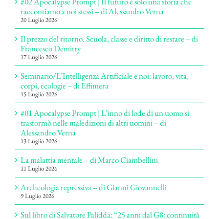
#02 Apocalypse Prompt | Il futuro è solo una storia che
raccontiamo a noi stessi – di Alessandro Verna
20 Luglio 2026
Il prezzo del ritorno. Scuola, classe e diritto di restare – di
Francesco Demitry
17 Luglio 2026
Seminario/L’Intelligenza Artificiale e noi: lavoro, vita,
corpi, ecologie – di Effimera
15 Luglio 2026
#01 Apocalypse Prompt | L’inno di lode di un uomo si
trasformò nelle maledizioni di altri uomini – di
Alessandro Verna
13 Luglio 2026
La malattia mentale – di Marco Ciambellini
11 Luglio 2026
Archeologia repressiva – di Gianni Giovannelli
9 Luglio 2026
Sul libro di Salvatore Palidda: “25 anni dal G8: continuità