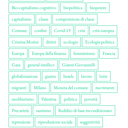
Bio-capitalismo cognitivo
biopolitica
biopotere
capitalismo
classe
composizione di classe
Comune
confini
Covid-19
crisi
crisi europea
Cristina Morini
diritti
ecologia
Ecologia politica
Europa
Europa della finanza
femminismo
Francia
Gaza
general intellect
Gianni Giovannelli
globalizzazione
guerra
Israele
lavoro
lotte
migranti
Milano
Moneta del comune
movimenti
neoliberismo
Palestina
politica
povertà
Precarietà
razzismo
Reddito di base incondizionato
repressione
riproduzione sociale
soggettività