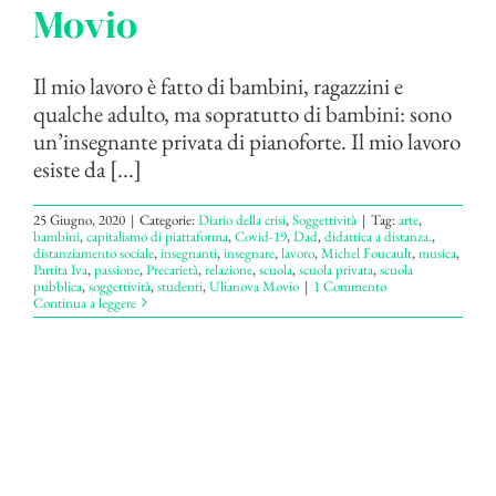
Movio
Il mio lavoro è fatto di bambini, ragazzini e
qualche adulto, ma sopratutto di bambini: sono
un’insegnante privata di pianoforte. Il mio lavoro
esiste da [...]
25 Giugno, 2020
|
Categorie:
Diario della crisi
,
Soggettività
|
Tag:
arte
,
bambini
,
capitalismo di piattaforma
,
Covid-19
,
Dad
,
didattica a distanza.
,
distanziamento sociale
,
insegnanti
,
insegnare
,
lavoro
,
Michel Foucault
,
musica
,
Partita Iva
,
passione
,
Precarietà
,
relazione
,
scuola
,
scuola privata
,
scuola
pubblica
,
soggettività
,
studenti
,
Ulianova Movio
|
1 Commento
Continua a leggere