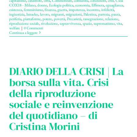
capitalismo
,
catastrofe
,
città
,
Commonfare
,
comunità
,
condizioni
,
crisi
,
Csoa
COX18 - Milano
,
donne
,
Ecologia politica
,
economia
,
Effimera
,
eguaglianza
,
esistenza
,
femminismo
,
finanza
,
guerra
,
impotenza
,
incontro
,
infelicità
,
ingiustizia
,
Istraelee
,
lavoro
,
migranti
,
migrazioni
,
Palestina
,
parresia
,
paura
,
periferia
,
piattaforme
,
potere
,
povertà
,
Precarietà
,
rassegnazione
,
relazione
,
riproduzione sociale
,
rivoluzione
,
sopravvivenza
,
spazio
,
suprematismo
,
vita
,
welfare
|
0 Commenti
Continua a leggere
DIARIO DELLA CRISI | La
borsa sulla vita. Crisi
della riproduzione
sociale e reinvenzione
del quotidiano – di
Cristina Morini