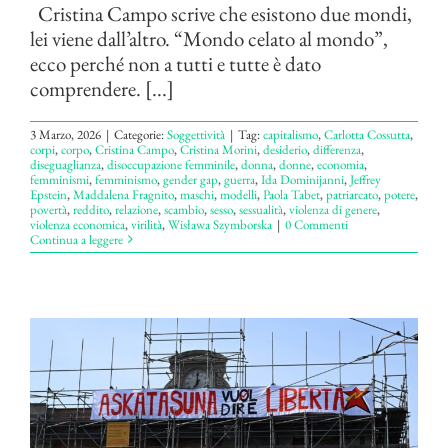
Cristina Campo scrive che esistono due mondi,
lei viene dall’altro. “Mondo celato al mondo”,
ecco perché non a tutti e tutte è dato
comprendere. [...]
3 Marzo, 2026
|
Categorie:
Soggettività
|
Tag:
capitalismo
,
Carlotta Cossutta
,
corpi
,
corpo
,
Cristina Campo
,
Cristina Morini
,
desiderio
,
differenza
,
diseguaglianza
,
disoccupazione femminile
,
donna
,
donne
,
economia
,
femminismi
,
femminismo
,
gender gap
,
guerra
,
Ida Dominijanni
,
Jeffrey
Epstein
,
Maddalena Fragnito
,
maschi
,
modelli
,
Paola Tabet
,
patriarcato
,
potere
,
povertà
,
reddito
,
relazione
,
scambio
,
sesso
,
sessualità
,
violenza di genere
,
violenza economica
,
virilità
,
Wisława Szymborska
|
0 Commenti
Continua a leggere