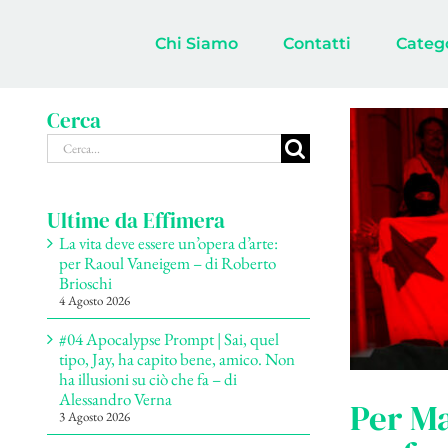
Salta
al
Chi Siamo
Contatti
Categ
contenuto
Cerca
Cerca
per:
Ultime da Effimera
La vita deve essere un’opera d’arte:
per Raoul Vaneigem – di Roberto
Brioschi
4 Agosto 2026
#04 Apocalypse Prompt | Sai, quel
tipo, Jay, ha capito bene, amico. Non
ha illusioni su ciò che fa – di
Alessandro Verna
Per Ma
3 Agosto 2026