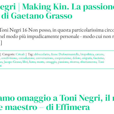
egri | Making Kin. La passion
 di Gaetano Grasso
oni Negri 16 Non posso, in questa particolarissima circ
nel modo più impudicamente personale - modo cui non r
.]
|
Categorie:
Crinali
|
Tag:
abbecedario
,
Anne Dufourmantelle
,
biopolitica
,
carcere
,
,
condivisione
,
consolazione
,
conversazione
,
cooperazione
,
dolore
,
empatia
,
fascismo
,
so
,
Jacopo Grasso
,
libri
,
lutto
,
morte
,
omaggio
,
passione
,
ritorno
,
sfruttamento
,
Toni
i
mo omaggio a Toni Negri, il 
 maestro – di Effimera