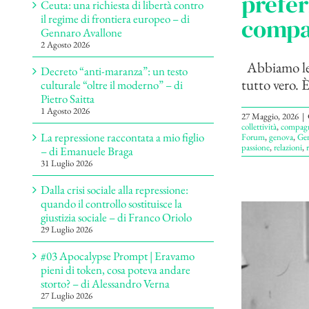
prefer
Ceuta: una richiesta di libertà contro
il regime di frontiera europeo – di
compa
Gennaro Avallone
2 Agosto 2026
Abbiamo lett
Decreto “anti-maranza”: un testo
tutto vero. È
culturale “oltre il moderno” – di
Pietro Saitta
1 Agosto 2026
27 Maggio, 2026
|
collettività
,
compag
La repressione raccontata a mio figlio
Forum
,
genova
,
Ge
passione
,
relazioni
,
r
– di Emanuele Braga
31 Luglio 2026
Dalla crisi sociale alla repressione:
quando il controllo sostituisce la
giustizia sociale – di Franco Oriolo
29 Luglio 2026
#03 Apocalypse Prompt | Eravamo
pieni di token, cosa poteva andare
storto? – di Alessandro Verna
27 Luglio 2026