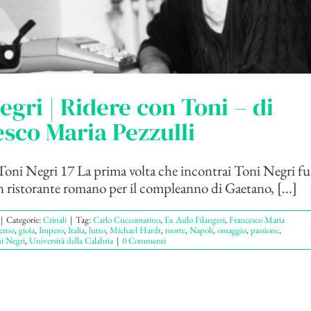
egri | Ridere con Toni – di
sco Maria Pezzulli
oni Negri 17 La prima volta che incontrai Toni Negri fu 
un ristorante romano per il compleanno di Gaetano, [...]
|
Categorie:
Crinali
|
Tag:
Carlo Cuccomarino
,
Ex Asilo Filangeri
,
Francesco Maria
erno
,
gioia
,
Impero
,
Italia
,
lutto
,
Michael Hardt
,
morte
,
Napoli
,
omaggio
,
passione
,
i Negri
,
Università della Calabria
|
0 Commenti