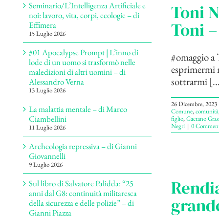
Seminario/L’Intelligenza Artificiale e
Toni N
noi: lavoro, vita, corpi, ecologie – di
Toni –
Effimera
15 Luglio 2026
#01 Apocalypse Prompt | L’inno di
#omaggio a T
lode di un uomo si trasformò nelle
esprimermi 
maledizioni di altri uomini – di
sottrarmi [..
Alessandro Verna
13 Luglio 2026
26 Dicembre, 2023
La malattia mentale – di Marco
Comune
,
comunità
Ciambellini
figlio
,
Gaetano Gras
Negri
|
0 Comment
11 Luglio 2026
Archeologia repressiva – di Gianni
Giovannelli
9 Luglio 2026
Rendia
Sul libro di Salvatore Palidda: “25
anni dal G8: continuità militaresca
grande
della sicurezza e delle polizie” – di
Gianni Piazza