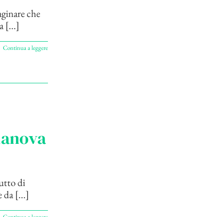
aginare che
 [...]
Continua a leggere
lianova
utto di
da [...]
Continua a leggere