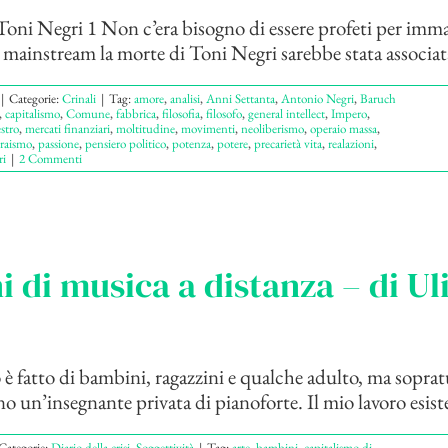
oni Negri 1 Non c’era bisogno di essere profeti per imm
 mainstream la morte di Toni Negri sarebbe stata associata
|
Categorie:
Crinali
|
Tag:
amore
,
analisi
,
Anni Settanta
,
Antonio Negri
,
Baruch
,
capitalismo
,
Comune
,
fabbrica
,
filosofia
,
filosofo
,
general intellect
,
Impero
,
stro
,
mercati finanziari
,
moltitudine
,
movimenti
,
neoliberismo
,
operaio massa
,
raismo
,
passione
,
pensiero politico
,
potenza
,
potere
,
precarietà vita
,
realazioni
,
i
|
2 Commenti
i di musica a distanza – di U
o è fatto di bambini, ragazzini e qualche adulto, ma soprat
 un’insegnante privata di pianoforte. Il mio lavoro esiste 
Categorie:
Diario della crisi
,
Soggettività
|
Tag:
arte
,
bambini
,
capitalismo di