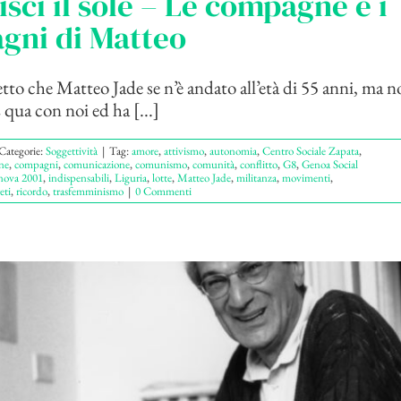
isci il sole – Le compagne e i
gni di Matteo
o che Matteo Jade se n’è andato all’età di 55 anni, ma n
 qua con noi ed ha [...]
Categorie:
Soggettività
|
Tag:
amore
,
attivismo
,
autonomia
,
Centro Sociale Zapata
,
ne
,
compagni
,
comunicazione
,
comunismo
,
comunità
,
conflitto
,
G8
,
Genoa Social
nova 2001
,
indispensabili
,
Liguria
,
lotte
,
Matteo Jade
,
militanza
,
movimenti
,
eti
,
ricordo
,
trasfemminismo
|
0 Commenti