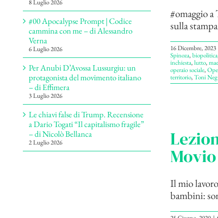
8 Luglio 2026
#omaggio a T
#00 Apocalypse Prompt | Codice
sulla stampa
cammina con me – di Alessandro
Verna
16 Dicembre, 2023
6 Luglio 2026
Spinoza
,
biopolitica
inchiesta
,
lutto
,
mae
Per Anubi D’Avossa Lussurgiu: un
operaio sociale
,
Ope
protagonista del movimento italiano
territorio
,
Toni Negr
– di Effimera
3 Luglio 2026
Le chiavi false di Trump. Recensione
a Dario Togati “Il capitalismo fragile”
Lezion
– di Nicolò Bellanca
2 Luglio 2026
Movio
Il mio lavor
bambini: sono
25 Giugno, 2020
|