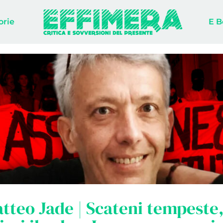
orie
E B
tteo Jade | Scateni tempeste