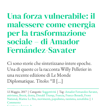
Una forza vulnerabile: il
malessere come energia
per la trasformazione
sociale – di Amador
Fernández-Savater
Ci sono storie che sintetizzano intere epoche.
Una di queste ce la racconta Willy Pelletier in
una recente edizione di Le Monde
Diplomatique. Titolo: “Il [...]
12 Maggio, 2017
|
Categorie:
Soggettività
|
Tag:
Amador Fernandez-Savater
,
attivismo
,
Brexit
,
destra
,
Donald Trump
,
Francia
,
Franco Berardi
,
Front
National
,
Marine Le Pen
,
movimenti
,
populismo
,
razzismo
,
xenofobia
|
1
Commento
Continua a leggere