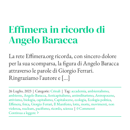
Effimera in ricordo di
Angelo Baracca
La rete Effimera.org ricorda, con sincero dolore
per la sua scomparsa, la figura di Angelo Baracca
attraverso le parole di Giorgio Ferrari.
Ringraziamo l'autore e [...]
26 Luglio, 2023
|
Categorie:
Crinali
|
Tag:
accademia
,
ambientalismo
,
ambiente
,
Angelo Baracca
,
Anticapitalismo
,
antimilitarismo
,
Antropocene
,
attivismo
,
biologia
,
capitalismo
,
Capitalocene
,
ecologia
,
Ecologia politica
,
Effimera
,
fisica
,
Giorgio Ferrari
,
Il Manifesto
,
lotte
,
morte
,
movimenti
,
non
violenza
,
nucleare
,
pacifismo
,
ricordo
,
scienza
|
0 Commenti
Continua a leggere