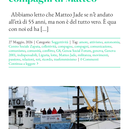
Abbiamo letto che Matteo Jade se n’è andato
all’età di 55 anni, ma non è del tutto vero. È qua
con noi ed ha [...]
27 Maggio, 2026
|
Categorie:
Soggettività
|
Tag:
amore
,
attivismo
,
autonomia
,
Centro Sociale Zapata
,
collettività
,
compagne
,
compagni
,
comunicazione
,
comunismo
,
comunità
,
conflitto
,
G8
,
Genoa Social Forum
,
genova
,
Genova
2001
,
indispensabili
,
Liguria
,
lotte
,
Matteo Jade
,
militanza
,
movimenti
,
passione
,
relazioni
,
reti
,
ricordo
,
trasfemminismo
|
0 Commenti
Continua a leggere