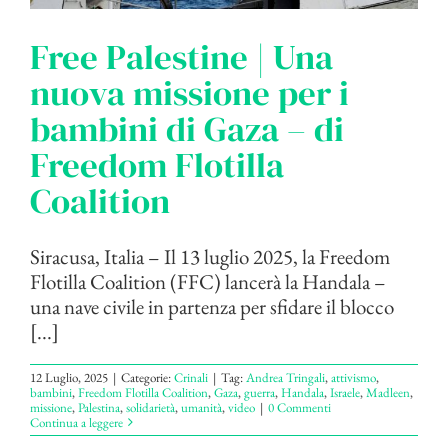
Free Palestine | Una
nuova missione per i
bambini di Gaza – di
Freedom Flotilla
Coalition
Siracusa, Italia – Il 13 luglio 2025, la Freedom
Flotilla Coalition (FFC) lancerà la Handala –
una nave civile in partenza per sfidare il blocco
[...]
12 Luglio, 2025
|
Categorie:
Crinali
|
Tag:
Andrea Tringali
,
attivismo
,
bambini
,
Freedom Flotilla Coalition
,
Gaza
,
guerra
,
Handala
,
Israele
,
Madleen
,
missione
,
Palestina
,
solidarietà
,
umanità
,
video
|
0 Commenti
Continua a leggere