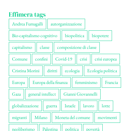
Effimera tags
Andrea Fumagalli
autorganizzazione
Bio-capitalismo cognitivo
biopolitica
biopotere
capitalismo
classe
composizione di classe
Comune
confini
Covid-19
crisi
crisi europea
Cristina Morini
diritti
ecologia
Ecologia politica
Europa
Europa della finanza
femminismo
Francia
Gaza
general intellect
Gianni Giovannelli
globalizzazione
guerra
Israele
lavoro
lotte
migranti
Milano
Moneta del comune
movimenti
neoliberismo
Palestina
politica
povertà