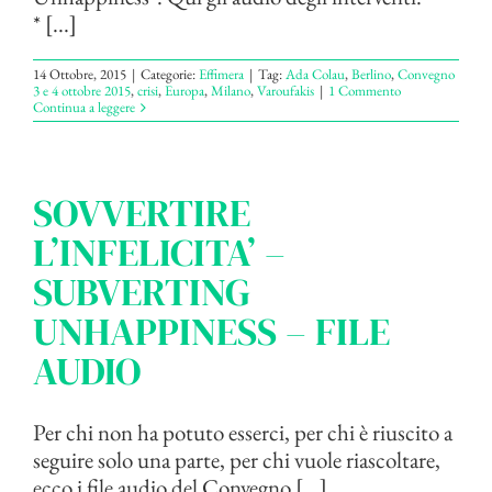
* [...]
14 Ottobre, 2015
|
Categorie:
Effimera
|
Tag:
Ada Colau
,
Berlino
,
Convegno
3 e 4 ottobre 2015
,
crisi
,
Europa
,
Milano
,
Varoufakis
|
1 Commento
Continua a leggere
SOVVERTIRE
L’INFELICITA’ –
SUBVERTING
UNHAPPINESS – FILE
AUDIO
Per chi non ha potuto esserci, per chi è riuscito a
seguire solo una parte, per chi vuole riascoltare,
ecco i file audio del Convegno [...]