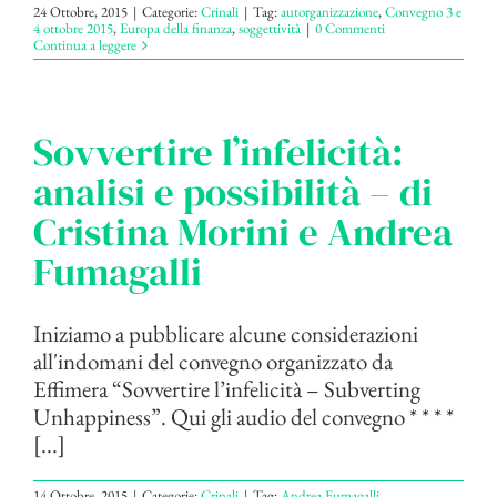
24 Ottobre, 2015
|
Categorie:
Crinali
|
Tag:
autorganizzazione
,
Convegno 3 e
4 ottobre 2015
,
Europa della finanza
,
soggettività
|
0 Commenti
Continua a leggere
Sovvertire l’infelicità:
analisi e possibilità – di
Cristina Morini e Andrea
Fumagalli
Iniziamo a pubblicare alcune considerazioni
all'indomani del convegno organizzato da
Effimera “Sovvertire l’infelicità – Subverting
Unhappiness”. Qui gli audio del convegno * * * *
[...]
14 Ottobre, 2015
|
Categorie:
Crinali
|
Tag:
Andrea Fumagalli
,