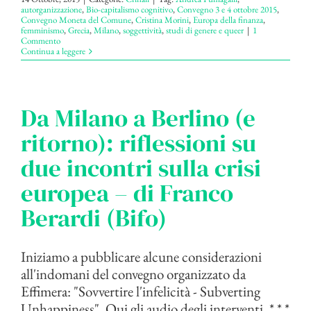
autorganizzazione
,
Bio-capitalismo cognitivo
,
Convegno 3 e 4 ottobre 2015
,
Convegno Moneta del Comune
,
Cristina Morini
,
Europa della finanza
,
femminismo
,
Grecia
,
Milano
,
soggettività
,
studi di genere e queer
|
1
Commento
Continua a leggere
Da Milano a Berlino (e
ritorno): riflessioni su
due incontri sulla crisi
europea – di Franco
Berardi (Bifo)
Iniziamo a pubblicare alcune considerazioni
all'indomani del convegno organizzato da
Effimera: "Sovvertire l'infelicità - Subverting
Unhappiness". Qui gli audio degli interventi. * * *