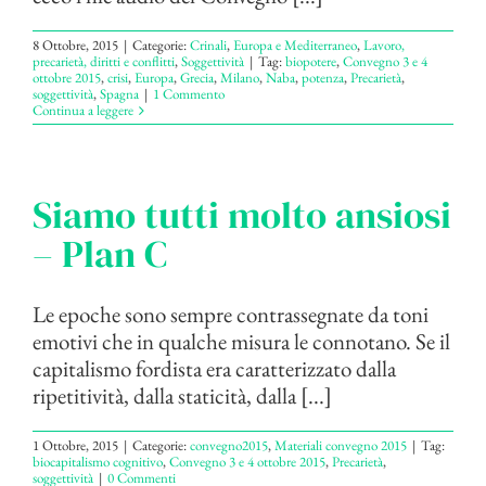
8 Ottobre, 2015
|
Categorie:
Crinali
,
Europa e Mediterraneo
,
Lavoro,
precarietà, diritti e conflitti
,
Soggettività
|
Tag:
biopotere
,
Convegno 3 e 4
ottobre 2015
,
crisi
,
Europa
,
Grecia
,
Milano
,
Naba
,
potenza
,
Precarietà
,
soggettività
,
Spagna
|
1 Commento
Continua a leggere
Siamo tutti molto ansiosi
– Plan C
Le epoche sono sempre contrassegnate da toni
emotivi che in qualche misura le connotano. Se il
capitalismo fordista era caratterizzato dalla
ripetitività, dalla staticità, dalla [...]
1 Ottobre, 2015
|
Categorie:
convegno2015
,
Materiali convegno 2015
|
Tag:
biocapitalismo cognitivo
,
Convegno 3 e 4 ottobre 2015
,
Precarietà
,
soggettività
|
0 Commenti