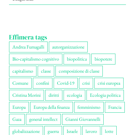
Effimera tags
Andrea Fumagalli
autorganizzazione
Bio-capitalismo cognitivo
biopolitica
biopotere
capitalismo
classe
composizione di classe
Comune
confini
Covid-19
crisi
crisi europea
Cristina Morini
diritti
ecologia
Ecologia politica
Europa
Europa della finanza
femminismo
Francia
Gaza
general intellect
Gianni Giovannelli
globalizzazione
guerra
Israele
lavoro
lotte