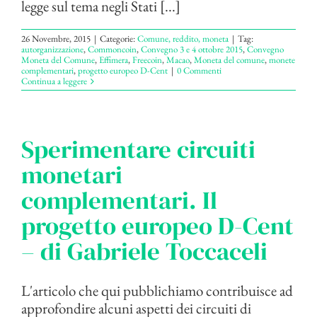
legge sul tema negli Stati [...]
26 Novembre, 2015
|
Categorie:
Comune, reddito, moneta
|
Tag:
autorganizzazione
,
Commoncoin
,
Convegno 3 e 4 ottobre 2015
,
Convegno
Moneta del Comune
,
Effimera
,
Freecoin
,
Macao
,
Moneta del comune
,
monete
complementari
,
progetto europeo D-Cent
|
0 Commenti
Continua a leggere
Sperimentare circuiti
monetari
complementari. Il
progetto europeo D-Cent
– di Gabriele Toccaceli
L'articolo che qui pubblichiamo contribuisce ad
approfondire alcuni aspetti dei circuiti di