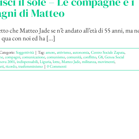
isci il sole – Le compagne e i
gni di Matteo
o che Matteo Jade se n’è andato all’età di 55 anni, ma n
 qua con noi ed ha [...]
Categorie:
Soggettività
|
Tag:
amore
,
attivismo
,
autonomia
,
Centro Sociale Zapata
,
ne
,
compagni
,
comunicazione
,
comunismo
,
comunità
,
conflitto
,
G8
,
Genoa Social
nova 2001
,
indispensabili
,
Liguria
,
lotte
,
Matteo Jade
,
militanza
,
movimenti
,
eti
,
ricordo
,
trasfemminismo
|
0 Commenti