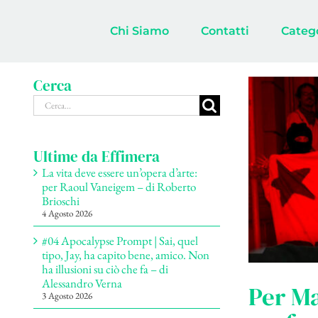
Salta
al
Chi Siamo
Contatti
Categ
contenuto
Cerca
Cerca
per:
Ultime da Effimera
La vita deve essere un’opera d’arte:
per Raoul Vaneigem – di Roberto
Brioschi
4 Agosto 2026
#04 Apocalypse Prompt | Sai, quel
tipo, Jay, ha capito bene, amico. Non
ha illusioni su ciò che fa – di
Alessandro Verna
Per Ma
3 Agosto 2026