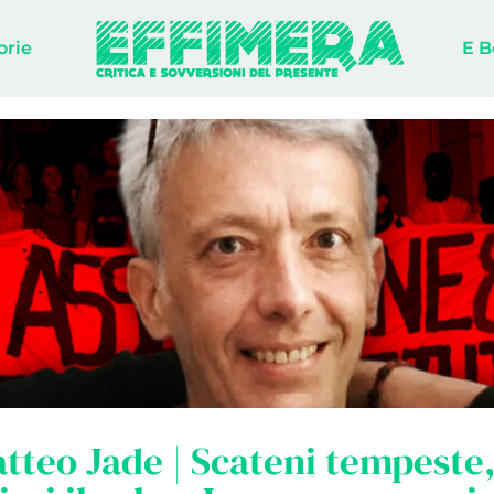
orie
E B
tteo Jade | Scateni tempeste