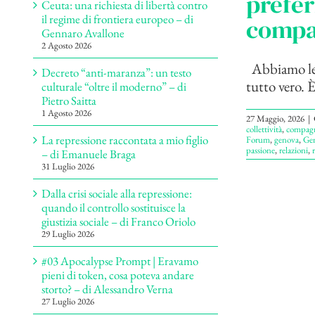
prefer
Ceuta: una richiesta di libertà contro
il regime di frontiera europeo – di
compa
Gennaro Avallone
2 Agosto 2026
Abbiamo lett
Decreto “anti-maranza”: un testo
tutto vero. È
culturale “oltre il moderno” – di
Pietro Saitta
1 Agosto 2026
27 Maggio, 2026
|
collettività
,
compag
La repressione raccontata a mio figlio
Forum
,
genova
,
Ge
passione
,
relazioni
,
r
– di Emanuele Braga
31 Luglio 2026
Dalla crisi sociale alla repressione:
quando il controllo sostituisce la
giustizia sociale – di Franco Oriolo
29 Luglio 2026
#03 Apocalypse Prompt | Eravamo
pieni di token, cosa poteva andare
storto? – di Alessandro Verna
27 Luglio 2026