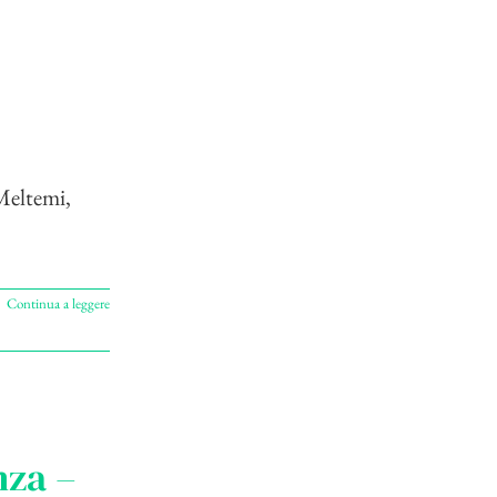
 Meltemi,
Continua a leggere
nza –