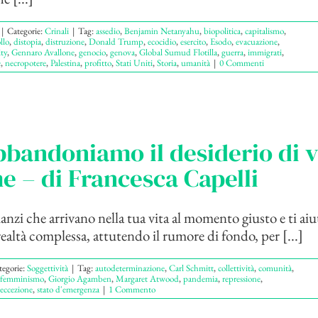
|
Categorie:
Crinali
|
Tag:
assedio
,
Benjamin Netanyahu
,
biopolitica
,
capitalismo
,
llo
,
distopia
,
distruzione
,
Donald Trump
,
ecocidio
,
esercito
,
Esodo
,
evacuazione
,
ty
,
Gennaro Avallone
,
genocio
,
genova
,
Global Sumud Flotilla
,
guerra
,
immigrati
,
e
,
necropotere
,
Palestina
,
profitto
,
Stati Uniti
,
Storia
,
umanità
|
0 Commenti
bandoniamo il desiderio di v
e – di Francesca Capelli
nzi che arrivano nella tua vita al momento giusto e ti aiu
realtà complessa, attutendo il rumore di fondo, per [...]
tegorie:
Soggettività
|
Tag:
autodeterminazione
,
Carl Schmitt
,
collettività
,
comunità
,
femminismo
,
Giorgio Agamben
,
Margaret Atwood
,
pandemia
,
repressione
,
'eccezione
,
stato d'emergenza
|
1 Commento