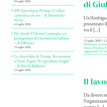
di Giu
8 Luglio 2026
#00 Apocalypse Prompt | Codice
cammina con me – di Alessandro
Un’Ambigua 
Verna
presentato i
6 Luglio 2026
tra il [...]
Per Anubi D’Avossa Lussurgiu: un
protagonista del movimento italiano
3 Luglio, 2020
|
Ca
– di Effimera
Whitehead
,
Antoni
3 Luglio 2026
Donna Haraway
,
Fa
soggettività
,
Un'Am
Le chiavi false di Trump. Recensione
a Dario Togati “Il capitalismo fragile”
– di Nicolò Bellanca
2 Luglio 2026
Il lav
Da diversi me
l’organizzaz
partire [...]