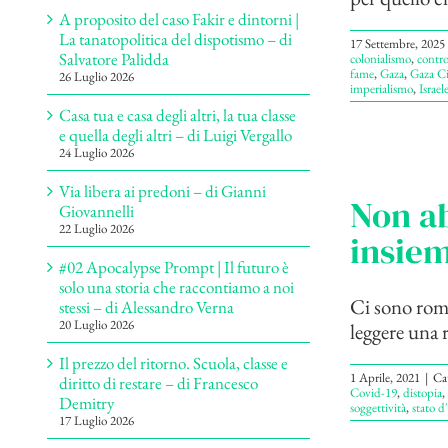
A proposito del caso Fakir e dintorni |
La tanatopolitica del dispotismo – di
17 Settembre, 2025
Salvatore Palidda
colonialismo
,
contro
fame
,
Gaza
,
Gaza Ci
26 Luglio 2026
imperialismo
,
Israel
Casa tua e casa degli altri, la tua classe
e quella degli altri – di Luigi Vergallo
24 Luglio 2026
Via libera ai predoni – di Gianni
Non ab
Giovannelli
22 Luglio 2026
insiem
#02 Apocalypse Prompt | Il futuro è
solo una storia che raccontiamo a noi
Ci sono roma
stessi – di Alessandro Verna
20 Luglio 2026
leggere una 
Il prezzo del ritorno. Scuola, classe e
1 Aprile, 2021
|
Ca
diritto di restare – di Francesco
Covid-19
,
distopia
,
Demitry
soggettività
,
stato d
17 Luglio 2026