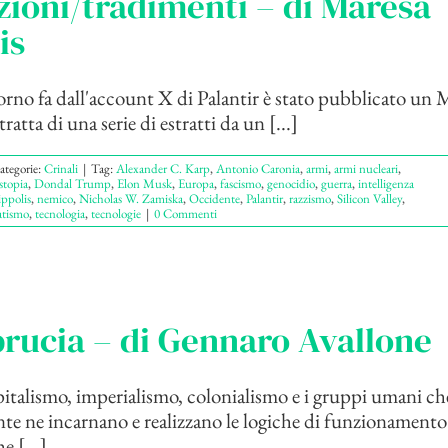
ioni/tradimenti – di Maresa
is
no fa dall'account X di Palantir è stato pubblicato un 
tratta di una serie di estratti da un [...]
ategorie:
Crinali
|
Tag:
Alexander C. Karp
,
Antonio Caronia
,
armi
,
armi nucleari
,
stopia
,
Dondal Trump
,
Elon Musk
,
Europa
,
fascismo
,
genocidio
,
guerra
,
intelligenza
ppolis
,
nemico
,
Nicholas W. Zamiska
,
Occidente
,
Palantir
,
razzismo
,
Silicon Valley
,
tismo
,
tecnologia
,
tecnologie
|
0 Commenti
rucia – di Gennaro Avallone
talismo, imperialismo, colonialismo e i gruppi umani ch
e ne incarnano e realizzano le logiche di funzionamento
e [...]