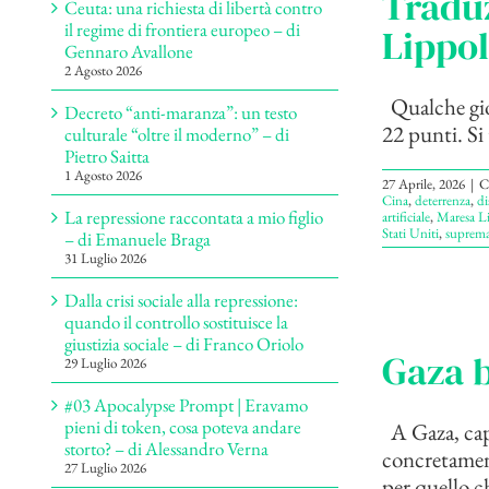
Traduz
Ceuta: una richiesta di libertà contro
il regime di frontiera europeo – di
Lippol
Gennaro Avallone
2 Agosto 2026
Qualche gior
Decreto “anti-maranza”: un testo
22 punti. Si 
culturale “oltre il moderno” – di
Pietro Saitta
1 Agosto 2026
27 Aprile, 2026
|
C
Cina
,
deterrenza
,
di
La repressione raccontata a mio figlio
artificiale
,
Maresa Li
Stati Uniti
,
suprema
– di Emanuele Braga
31 Luglio 2026
Dalla crisi sociale alla repressione:
quando il controllo sostituisce la
giustizia sociale – di Franco Oriolo
Gaza b
29 Luglio 2026
#03 Apocalypse Prompt | Eravamo
pieni di token, cosa poteva andare
A Gaza, capi
storto? – di Alessandro Verna
concretament
27 Luglio 2026
per quello ch