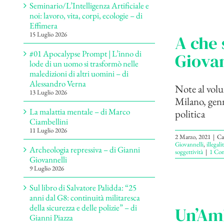
Seminario/L’Intelligenza Artificiale e
noi: lavoro, vita, corpi, ecologie – di
Effimera
15 Luglio 2026
A che 
#01 Apocalypse Prompt | L’inno di
Giovan
lode di un uomo si trasformò nelle
maledizioni di altri uomini – di
Alessandro Verna
Note al volu
13 Luglio 2026
Milano, gen
La malattia mentale – di Marco
politica S
Ciambellini
11 Luglio 2026
2 Marzo, 2021
|
Ca
Giovannelli
,
illegali
Archeologia repressiva – di Gianni
soggettività
|
1 Co
Giovannelli
9 Luglio 2026
Sul libro di Salvatore Palidda: “25
anni dal G8: continuità militaresca
della sicurezza e delle polizie” – di
Un’Amb
Gianni Piazza