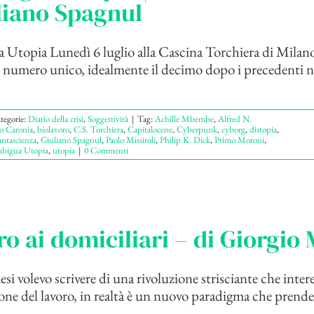
liano Spagnul
Utopia Lunedì 6 luglio alla Cascina Torchiera di Milano
l numero unico, idealmente il decimo dopo i precedenti n
tegorie:
Diario della crisi
,
Soggettività
|
Tag:
Achille Mbembe
,
Alfred N.
o Caronia
,
biolavoro
,
C.S. Torchiera
,
Capitalocene
,
Cyberpunk
,
cyborg
,
distopia
,
ntascienza
,
Giuliano Spagnul
,
Paolo Missiroli
,
Philip K. Dick
,
Primo Moroni
,
bigua Utopia
,
utopia
|
0 Commenti
oro ai domiciliari – di Giorgio
si volevo scrivere di una rivoluzione strisciante che inter
ione del lavoro, in realtà è un nuovo paradigma che prend