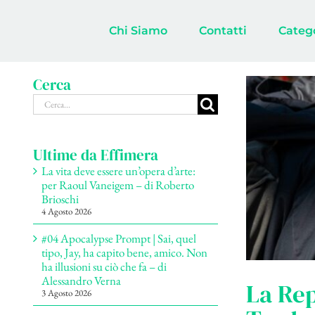
Salta
al
Chi Siamo
Contatti
Categ
contenuto
Cerca
Cerca
per:
Ultime da Effimera
La vita deve essere un’opera d’arte:
per Raoul Vaneigem – di Roberto
Brioschi
4 Agosto 2026
#04 Apocalypse Prompt | Sai, quel
tipo, Jay, ha capito bene, amico. Non
ha illusioni su ciò che fa – di
Alessandro Verna
La Rep
3 Agosto 2026