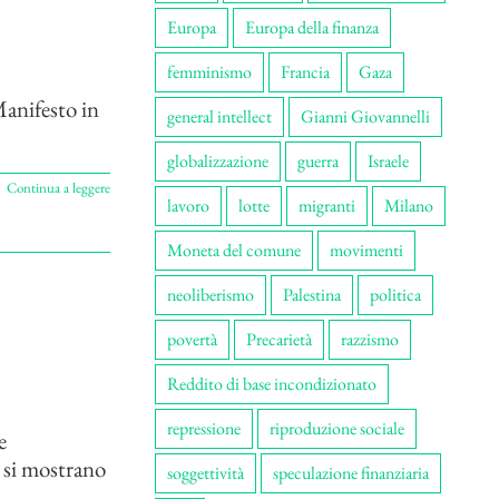
Europa
Europa della finanza
femminismo
Francia
Gaza
Manifesto in
general intellect
Gianni Giovannelli
globalizzazione
guerra
Israele
Continua a leggere
lavoro
lotte
migranti
Milano
Moneta del comune
movimenti
neoliberismo
Palestina
politica
povertà
Precarietà
razzismo
Reddito di base incondizionato
repressione
riproduzione sociale
e
 si mostrano
soggettività
speculazione finanziaria