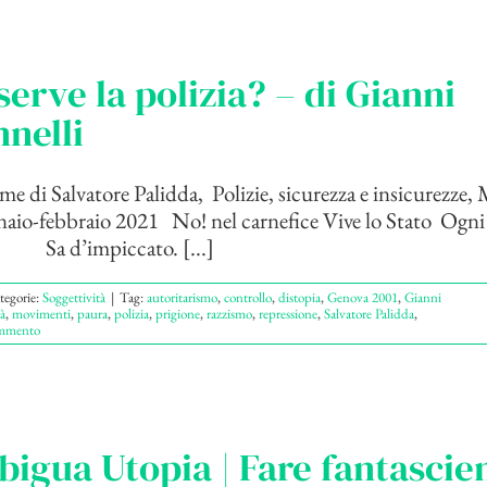
serve la polizia? – di Gianni
nelli
me di Salvatore Palidda, Polizie, sicurezza e insicurezze,
naio-febbraio 2021 No! nel carnefice Vive lo Stato Ogni
a d’impiccato. [...]
tegorie:
Soggettività
|
Tag:
autoritarismo
,
controllo
,
distopia
,
Genova 2001
,
Gianni
tà
,
movimenti
,
paura
,
polizia
,
prigione
,
razzismo
,
repressione
,
Salvatore Palidda
,
mmento
igua Utopia | Fare fantascie