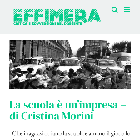
Salta
al
contenuto
La scuola è un’impresa –
di Cristina Morini
Che i ragazzi odiano la scuola e amano il gioco lo