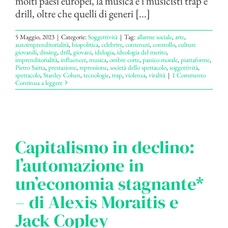
molti paesi europei, la musica e i musicisti trap e
drill, oltre che quelli di generi [...]
5 Maggio, 2023
|
Categorie:
Soggettività
|
Tag:
allarme sociale
,
arte
,
autoimprenditorialità
,
biopolitica
,
celebrity
,
contenuti
,
controllo
,
culture
giovanili
,
dissing
,
drill
,
giovani
,
idelogia
,
ideologia del merito
,
imprenditorialità
,
influencer
,
musica
,
ombre corte
,
panico morale
,
piattaforme
,
Pietro Saitta
,
prestazione
,
repressione
,
società dello spettacolo
,
soggettività
,
spettacolo
,
Stanley Cohen
,
tecnologie
,
trap
,
violenza
,
viralità
|
1 Commento
Continua a leggere
Capitalismo in declino:
l’automazione in
un’economia stagnante*
– di Alexis Moraitis e
Jack Copley