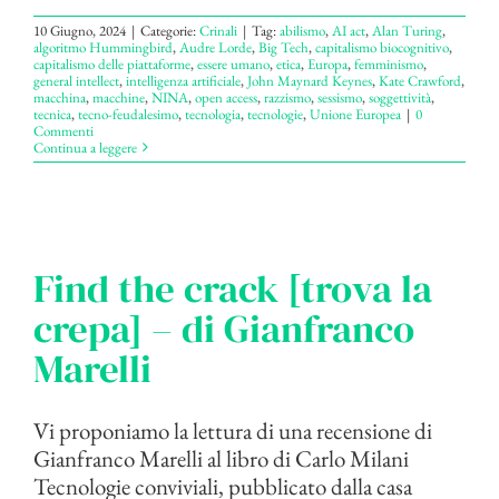
10 Giugno, 2024
|
Categorie:
Crinali
|
Tag:
abilismo
,
AI act
,
Alan Turing
,
algoritmo Hummingbird
,
Audre Lorde
,
Big Tech
,
capitalismo biocognitivo
,
capitalismo delle piattaforme
,
essere umano
,
etica
,
Europa
,
femminismo
,
general intellect
,
intelligenza artificiale
,
John Maynard Keynes
,
Kate Crawford
,
macchina
,
macchine
,
NINA
,
open access
,
razzismo
,
sessismo
,
soggettività
,
tecnica
,
tecno-feudalesimo
,
tecnologia
,
tecnologie
,
Unione Europea
|
0
Commenti
Continua a leggere
Find the crack [trova la
crepa] – di Gianfranco
Marelli
Vi proponiamo la lettura di una recensione di
Gianfranco Marelli al libro di Carlo Milani
Tecnologie conviviali, pubblicato dalla casa