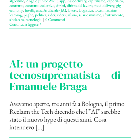
algoritmo
,
Angelo Junior Avelli
,
app
,
Assodelivery
,
capitalismo
,
caporalato
,
contratto
,
contratto collettivo
,
diritti
,
diritto del lavoro
,
food delivery
,
gig
economy
,
Intelligenza Artificiale (IA)
,
lavoro
,
Logistica
,
lotte
,
machine
learning
,
paghe
,
politica
,
rider
,
riders
,
salario
,
salario minimo
,
sfruttamento
,
sindacato
,
tecnologie
|
0 Commenti
Continua a leggere
AI: un progetto
tecnosuprematista – di
Emanuele Braga
Avevamo aperto, tre anni fa a Bologna, il primo
Reclaim the Tech dicendo che l'"AI" sarebbe
stato il nuovo hype di questi anni. Cosa
intendevo [...]