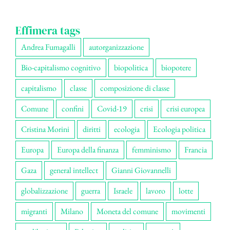
Effimera tags
Andrea Fumagalli
autorganizzazione
Bio-capitalismo cognitivo
biopolitica
biopotere
capitalismo
classe
composizione di classe
Comune
confini
Covid-19
crisi
crisi europea
Cristina Morini
diritti
ecologia
Ecologia politica
Europa
Europa della finanza
femminismo
Francia
Gaza
general intellect
Gianni Giovannelli
globalizzazione
guerra
Israele
lavoro
lotte
migranti
Milano
Moneta del comune
movimenti