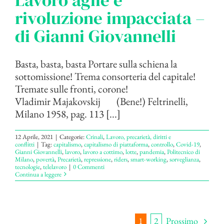
rivoluzione impacciata –
di Gianni Giovannelli
Basta, basta, basta Portare sulla schiena la
sottomissione! Trema consorteria del capitale!
Tremate sulle fronti, corone!
Vladimir Majakovskij (Bene!) Feltrinelli,
Milano 1958, pag. 113 [...]
12 Aprile, 2021
|
Categorie:
Crinali
,
Lavoro, precarietà, diritti e
conflitti
|
Tag:
capitalismo
,
capitalismo di piattaforma
,
controllo
,
Covid-19
,
Gianni Giovannelli
,
lavoro
,
lavoro a cottimo
,
lotte
,
pandemia
,
Politecnico di
Milano
,
povertà
,
Precarietà
,
repressione
,
riders
,
smart-working
,
sorveglianza
,
tecnologie
,
telelavoro
|
0 Commenti
Continua a leggere
Prossimo
1
2