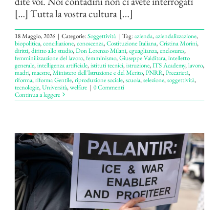
dite voi. Noi contadini non ci avete interrogati
[…] Tutta la vostra cultura [...]
18 Maggio, 2026
|
Categorie:
Soggettività
|
Tag:
azienda
,
aziendalizzazione
,
biopolitica
,
conciliazione
,
conoscenza
,
Costituzione Italiana
,
Cristina Morini
,
diritti
,
diritto allo studio
,
Don Lorenzo Milani
,
eguaglianza
,
enclosures
,
femminilizzazione del lavoro
,
femminismo
,
Giuseppe Valditara
,
intelletto
generale
,
intelligenza artificiale
,
istituti tecnici
,
istruzione
,
ITS Academy
,
lavoro
,
madri
,
maestre
,
Ministero dell'Istruzione e del Merito
,
PNRR
,
Precarietà
,
riforma
,
riforma Gentile
,
riproduzione sociale
,
scuola
,
selezione
,
soggettività
,
tecnologie
,
Università
,
welfare
|
0 Commenti
Continua a leggere