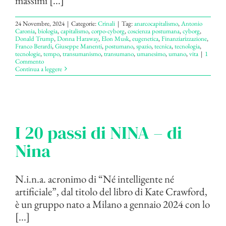
massimi [...]
24 Novembre, 2024
|
Categorie:
Crinali
|
Tag:
anarcocapitalismo
,
Antonio
Caronia
,
biologia
,
capitalismo
,
corpo-cyborg
,
coscienza postumana
,
cyborg
,
Donald Trump
,
Donna Haraway
,
Elon Musk
,
eugenetica
,
Finanziarizzazione
,
Franco Berardi
,
Giuseppe Manenti
,
postumano
,
spazio
,
tecnica
,
tecnologia
,
tecnologie
,
tempo
,
transumanismo
,
transumano
,
umanesimo
,
umano
,
vita
|
1
Commento
Continua a leggere
I 20 passi di NINA – di
Nina
N.i.n.a. acronimo di “Né intelligente né
artificiale”, dal titolo del libro di Kate Crawford,
è un gruppo nato a Milano a gennaio 2024 con lo
[...]