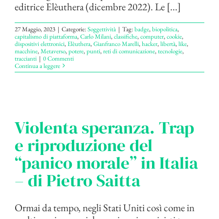
editrice Elèuthera (dicembre 2022). Le [...]
27 Maggio, 2023
|
Categorie:
Soggettività
|
Tag:
badge
,
biopolitica
,
capitalismo di piattaforma
,
Carlo Milani
,
classifiche
,
computer
,
cookie
,
dispositivi elettronici
,
Elèuthera
,
Gianfranco Marelli
,
hacker
,
libertà
,
like
,
macchine
,
Metaverso
,
potere
,
punti
,
reti di comunicazione
,
tecnologie
,
traccianti
|
0 Commenti
Continua a leggere
Violenta speranza. Trap
e riproduzione del
“panico morale” in Italia
– di Pietro Saitta
Ormai da tempo, negli Stati Uniti così come in