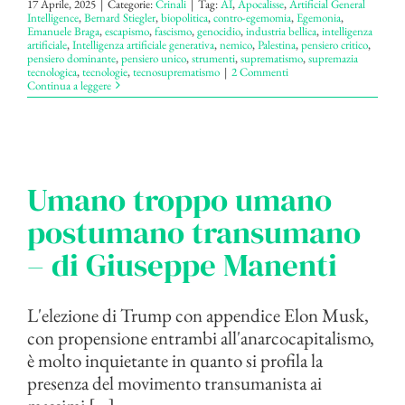
17 Aprile, 2025
|
Categorie:
Crinali
|
Tag:
AI
,
Apocalisse
,
Artificial General
Intelligence
,
Bernard Stiegler
,
biopolitica
,
contro-egemomia
,
Egemonia
,
Emanuele Braga
,
escapismo
,
fascismo
,
genocidio
,
industria bellica
,
intelligenza
artificiale
,
Intelligenza artificiale generativa
,
nemico
,
Palestina
,
pensiero critico
,
pensiero dominante
,
pensiero unico
,
strumenti
,
suprematismo
,
supremazia
tecnologica
,
tecnologie
,
tecnosuprematismo
|
2 Commenti
Continua a leggere
Umano troppo umano
postumano transumano
– di Giuseppe Manenti
L'elezione di Trump con appendice Elon Musk,
con propensione entrambi all'anarcocapitalismo,
è molto inquietante in quanto si profila la
presenza del movimento transumanista ai