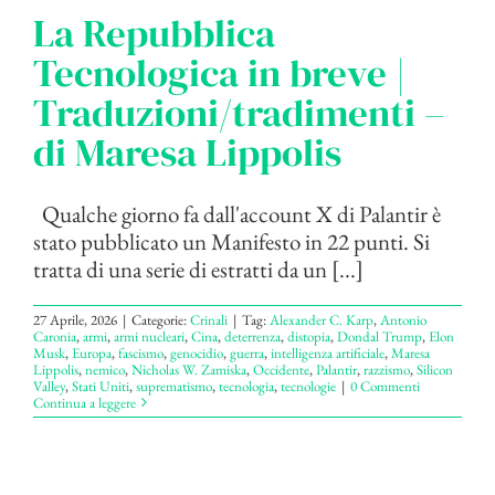
La Repubblica
Tecnologica in breve |
Traduzioni/tradimenti –
di Maresa Lippolis
Qualche giorno fa dall'account X di Palantir è
stato pubblicato un Manifesto in 22 punti. Si
tratta di una serie di estratti da un [...]
27 Aprile, 2026
|
Categorie:
Crinali
|
Tag:
Alexander C. Karp
,
Antonio
Caronia
,
armi
,
armi nucleari
,
Cina
,
deterrenza
,
distopia
,
Dondal Trump
,
Elon
Musk
,
Europa
,
fascismo
,
genocidio
,
guerra
,
intelligenza artificiale
,
Maresa
Lippolis
,
nemico
,
Nicholas W. Zamiska
,
Occidente
,
Palantir
,
razzismo
,
Silicon
Valley
,
Stati Uniti
,
suprematismo
,
tecnologia
,
tecnologie
|
0 Commenti
Continua a leggere