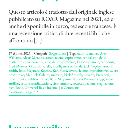
Questo articolo è tradotto dall’originale inglese
pubblicato su ROAR Magazine nel 2021, ed è
anche disponibile in turco, tedesco e francese. È
una recensione critica di due recenti libri che
affrontano [...]
27 Aprile, 2023
|
Categorie:
Soggettività
|
Tag:
Aaron Benanav
,
Alex
Williams
,
Alexis Moraitis
,
automazione
,
capitalismo
,
capitalismo delle
piattaforme
,
concorrenza
,
crisi
,
debito pubblico
,
Disoccupazione
,
economia
,
Fred Moseley
,
Gioia Panzarella
,
intelligenza artificiale
,
Jack Copley
,
Jason E
Smith
,
John Maynard Keynes
,
Karl Marx
,
lavoro
,
lavoro improduttivo
,
lavoro
produttivo
,
Manuela Galetto
,
mercato
,
Nick Srnicek
,
povertà
,
Precarietà
,
produttività
,
reddito di base
,
Roar Magazine
,
Robert Brenner
,
saggi
,
servizi
ausiliari
,
settore manifatturiero
,
sfruttamento
,
sottoccupazione
,
stagnazione
,
tecnologie
,
Universal Basic Income
|
0 Commenti
Continua a leggere
Lavoro agile e