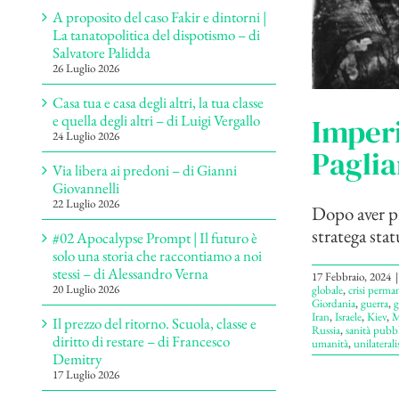
A proposito del caso Fakir e dintorni |
La tanatopolitica del dispotismo – di
Salvatore Palidda
26 Luglio 2026
Casa tua e casa degli altri, la tua classe
e quella degli altri – di Luigi Vergallo
Imperi
24 Luglio 2026
Paglia
Via libera ai predoni – di Gianni
Giovannelli
22 Luglio 2026
Dopo aver pr
stratega sta
#02 Apocalypse Prompt | Il futuro è
solo una storia che raccontiamo a noi
stessi – di Alessandro Verna
17 Febbraio, 2024
|
20 Luglio 2026
globale
,
crisi perma
Giordania
,
guerra
,
g
Iran
,
Israele
,
Kiev
,
M
Il prezzo del ritorno. Scuola, classe e
Russia
,
sanità pubbl
diritto di restare – di Francesco
umanità
,
unilateral
Demitry
17 Luglio 2026