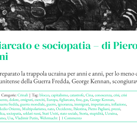
arcato e sociopatia – di Pier
ni
eparato la trappola ucraina per anni e anni, per lo meno
tunitense della Guerra Fredda, George Kennan, scongiurava
Categorie:
Crinali
|
Tag:
blocco
,
capitalismo
,
catastrofe
,
Cina
,
conoscenza
,
crisi
,
crisi
nente
,
dolore
,
emigrati
,
eserciti
,
Europa
,
figliarcato
,
fine
,
gas
,
George Kennan
,
uerra fredda
,
guerra mondiale
,
guerre
,
ignoranza
,
immigrati
,
imperiarcato
,
inflazione
,
edio Oriente
,
Multipolarismo
,
nato
,
Occidente
,
Palestina
,
Pietro Pagliani
,
prezzi
,
ica
,
sociopatia
,
soldati russi
,
Stati Uniti
,
stato sociale
,
Storia
,
stupidità
,
Ucraina
,
ismo
,
Usa
,
Vladimir Putin
,
Wehrmacht
|
1 Commento