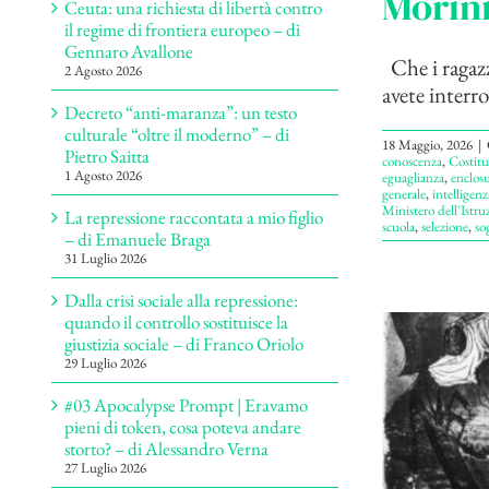
Morin
Ceuta: una richiesta di libertà contro
il regime di frontiera europeo – di
Gennaro Avallone
Che i ragazz
2 Agosto 2026
avete interro
Decreto “anti-maranza”: un testo
culturale “oltre il moderno” – di
18 Maggio, 2026
|
Pietro Saitta
conoscenza
,
Costitu
1 Agosto 2026
eguaglianza
,
enclosu
generale
,
intelligenza
Ministero dell'Istru
La repressione raccontata a mio figlio
scuola
,
selezione
,
so
– di Emanuele Braga
31 Luglio 2026
Dalla crisi sociale alla repressione:
quando il controllo sostituisce la
giustizia sociale – di Franco Oriolo
29 Luglio 2026
#03 Apocalypse Prompt | Eravamo
pieni di token, cosa poteva andare
storto? – di Alessandro Verna
27 Luglio 2026