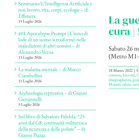
Seminario/L’Intelligenza Artificiale e
noi: lavoro, vita, corpi, ecologie – di
Effimera
La gue
15 Luglio 2026
cura |
#01 Apocalypse Prompt | L’inno di
lode di un uomo si trasformò nelle
maledizioni di altri uomini – di
Sabato 26 ma
Alessandro Verna
(Metro M1-Sa
13 Luglio 2026
La malattia mentale – di Marco
18 Marzo, 2022
|
C
Ciambellini
comune
,
brevetti
,
C
diseguaglianza
,
geop
11 Luglio 2026
Moratti
,
salute
,
sani
Archeologia repressiva – di Gianni
Giovannelli
9 Luglio 2026
Sul libro di Salvatore Palidda: “25
anni dal G8: continuità militaresca
della sicurezza e delle polizie” – di
Gianni Piazza