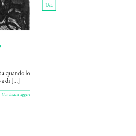
Usa
o
 da quando lo
 di [...]
Continua a leggere