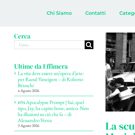
Salta
al
Chi Siamo
Contatti
Categ
contenuto
Cerca
Cerca
per:
Ultime da Effimera
La vita deve essere un’opera d’arte:
per Raoul Vaneigem – di Roberto
Brioschi
4 Agosto 2026
#04 Apocalypse Prompt | Sai, quel
tipo, Jay, ha capito bene, amico. Non
ha illusioni su ciò che fa – di
Alessandro Verna
La scu
3 Agosto 2026