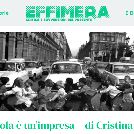
orie
E B
ola è un’impresa – di Cristina