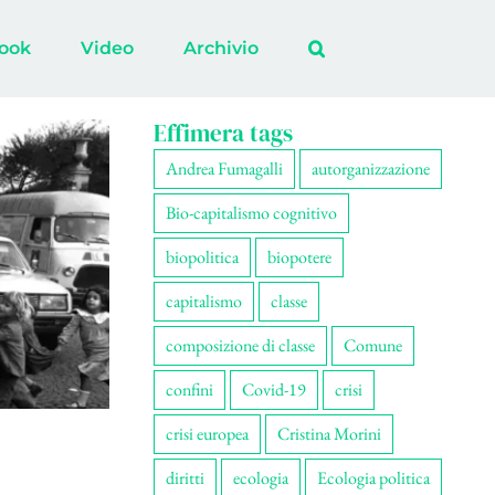
ook
Video
Archivio
Effimera tags
Andrea Fumagalli
autorganizzazione
Bio-capitalismo cognitivo
biopolitica
biopotere
capitalismo
classe
composizione di classe
Comune
confini
Covid-19
crisi
crisi europea
Cristina Morini
diritti
ecologia
Ecologia politica