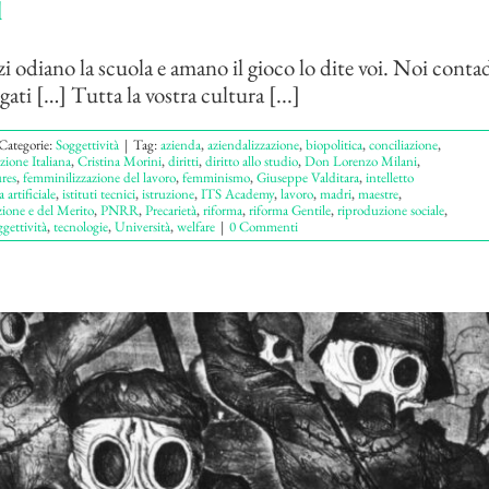
i
i odiano la scuola e amano il gioco lo dite voi. Noi conta
gati […] Tutta la vostra cultura [...]
Categorie:
Soggettività
|
Tag:
azienda
,
aziendalizzazione
,
biopolitica
,
conciliazione
,
zione Italiana
,
Cristina Morini
,
diritti
,
diritto allo studio
,
Don Lorenzo Milani
,
res
,
femminilizzazione del lavoro
,
femminismo
,
Giuseppe Valditara
,
intelletto
 artificiale
,
istituti tecnici
,
istruzione
,
ITS Academy
,
lavoro
,
madri
,
maestre
,
zione e del Merito
,
PNRR
,
Precarietà
,
riforma
,
riforma Gentile
,
riproduzione sociale
,
ggettività
,
tecnologie
,
Università
,
welfare
|
0 Commenti