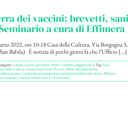
rra dei vaccini: brevetti, sani
 Seminario a cura di Effimera
rzo 2022, ore 10-18 Casa della Cultura, Via Borgogna 3
n Babila) È notizia di pochi giorni fa che l’Ufficio [...]
ategorie:
Crinali
,
Lavoro, precarietà, diritti e conflitti
,
Soggettività
|
Tag:
bene
asa della Cultura
,
conoscenza
,
Covid-19
,
cura
,
diritti
,
discriminazioni
,
olitica
,
guerra
,
Lombardia
,
privatizzazione
,
proprietà intellettuale
,
ricerca
,
Riforma
tà
,
seminario
,
vaccini
,
welfare state
|
0 Commenti