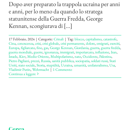
Dopo aver preparato la trappola ucraina per anni
e anni, per lo meno da quando lo stratega
statunitense della Guerra Fredda, George
Kennan, scongiurava di [...]
17 Febbraio, 2024
|
Categorie:
Crinali
|
Tag:
blocco
,
capitalismo
,
catastrofe
,
Cina
,
conoscenza
,
crisi
,
crisi globale
,
crisi permanente
,
dolore
,
emigrati
,
eserciti
,
Europa
,
figliarcato
,
fine
,
gas
,
George Kennan
,
Giordania
,
guerra
,
guerra fredda
,
guerra mondiale
,
guerre
,
ignoranza
,
immigrati
,
imperiarcato
,
inflazione
,
Iran
,
Israele
,
Kiev
,
Medio Oriente
,
Multipolarismo
,
nato
,
Occidente
,
Palestina
,
Pietro Pagliani
,
prezzi
,
Russia
,
sanità pubblica
,
sociopatia
,
soldati russi
,
Stati
Uniti
,
stato sociale
,
Storia
,
stupidità
,
Ucraina
,
umanità
,
unilateralismo
,
Usa
,
Vladimir Putin
,
Wehrmacht
|
1 Commento
Continua a leggere
Cerca