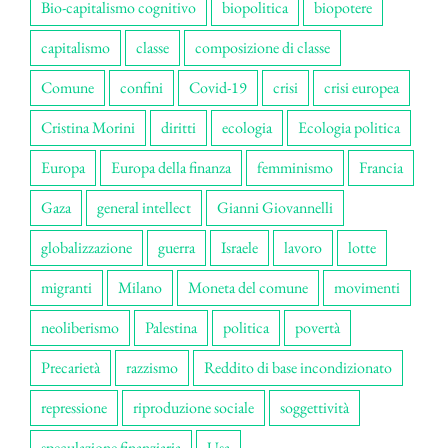
Bio-capitalismo cognitivo
biopolitica
biopotere
capitalismo
classe
composizione di classe
Comune
confini
Covid-19
crisi
crisi europea
Cristina Morini
diritti
ecologia
Ecologia politica
Europa
Europa della finanza
femminismo
Francia
Gaza
general intellect
Gianni Giovannelli
globalizzazione
guerra
Israele
lavoro
lotte
migranti
Milano
Moneta del comune
movimenti
neoliberismo
Palestina
politica
povertà
Precarietà
razzismo
Reddito di base incondizionato
repressione
riproduzione sociale
soggettività
speculazione finanziaria
Usa