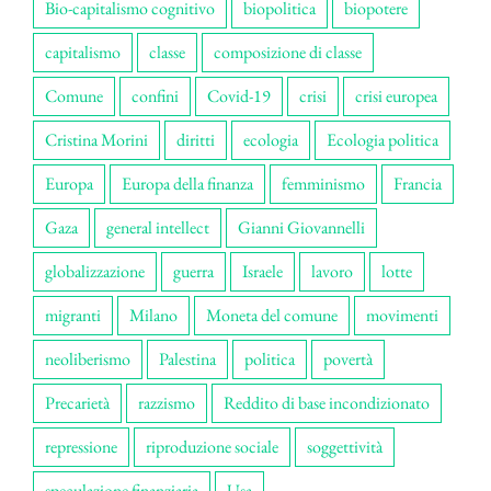
Bio-capitalismo cognitivo
biopolitica
biopotere
capitalismo
classe
composizione di classe
Comune
confini
Covid-19
crisi
crisi europea
Cristina Morini
diritti
ecologia
Ecologia politica
Europa
Europa della finanza
femminismo
Francia
Gaza
general intellect
Gianni Giovannelli
globalizzazione
guerra
Israele
lavoro
lotte
migranti
Milano
Moneta del comune
movimenti
neoliberismo
Palestina
politica
povertà
Precarietà
razzismo
Reddito di base incondizionato
repressione
riproduzione sociale
soggettività
speculazione finanziaria
Usa