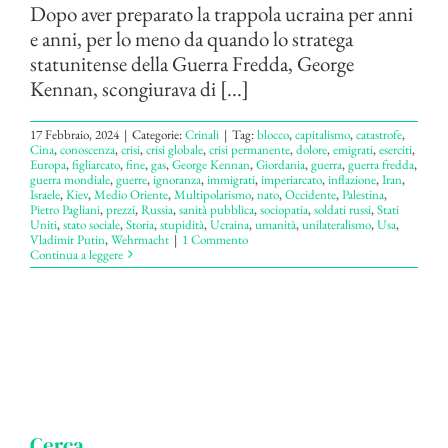
Dopo aver preparato la trappola ucraina per anni
e anni, per lo meno da quando lo stratega
statunitense della Guerra Fredda, George
Kennan, scongiurava di [...]
17 Febbraio, 2024
|
Categorie:
Crinali
|
Tag:
blocco
,
capitalismo
,
catastrofe
,
Cina
,
conoscenza
,
crisi
,
crisi globale
,
crisi permanente
,
dolore
,
emigrati
,
eserciti
,
Europa
,
figliarcato
,
fine
,
gas
,
George Kennan
,
Giordania
,
guerra
,
guerra fredda
,
guerra mondiale
,
guerre
,
ignoranza
,
immigrati
,
imperiarcato
,
inflazione
,
Iran
,
Israele
,
Kiev
,
Medio Oriente
,
Multipolarismo
,
nato
,
Occidente
,
Palestina
,
Pietro Pagliani
,
prezzi
,
Russia
,
sanità pubblica
,
sociopatia
,
soldati russi
,
Stati
Uniti
,
stato sociale
,
Storia
,
stupidità
,
Ucraina
,
umanità
,
unilateralismo
,
Usa
,
Vladimir Putin
,
Wehrmacht
|
1 Commento
Continua a leggere
Cerca