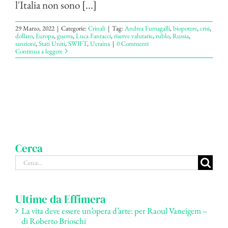
l'Italia non sono [...]
29 Marzo, 2022
|
Categorie:
Crinali
|
Tag:
Andrea Fumagalli
,
biopotere
,
crisi
,
dollaro
,
Europa
,
guerra
,
Luca Fantacci
,
riserve valutarie
,
rublo
,
Russia
,
sanzioni
,
Stati Uniti
,
SWIFT
,
Ucraina
|
0 Commenti
Continua a leggere
Cerca
Cerca
per:
Ultime da Effimera
La vita deve essere un’opera d’arte: per Raoul Vaneigem –
di Roberto Brioschi