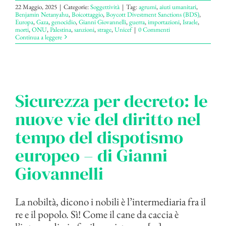
22 Maggio, 2025
|
Categorie:
Soggettività
|
Tag:
agrumi
,
aiuti umanitari
,
Benjamin Netanyahu
,
Boicottaggio
,
Boycott Divestment Sanctions (BDS)
,
Europa
,
Gaza
,
genocidio
,
Gianni Giovannelli
,
guerra
,
importazioni
,
Israele
,
morti
,
ONU
,
Palestina
,
sanzioni
,
strage
,
Unicef
|
0 Commenti
Continua a leggere
Sicurezza per decreto: le
nuove vie del diritto nel
tempo del dispotismo
europeo – di Gianni
Giovannelli
La nobiltà, dicono i nobili è l’intermediaria fra il
re e il popolo. Sì! Come il cane da caccia è