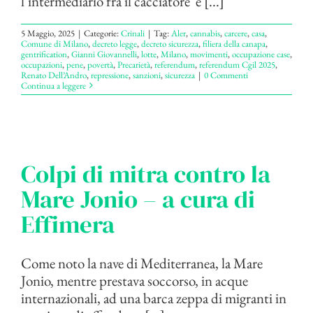
l’intermediario fra il cacciatore e [...]
5 Maggio, 2025
|
Categorie:
Crinali
|
Tag:
Aler
,
cannabis
,
carcere
,
casa
,
Comune di Milano
,
decreto legge
,
decreto sicurezza
,
filiera della canapa
,
gentrification
,
Gianni Giovannelli
,
lotte
,
Milano
,
movimenti
,
occupazione case
,
occupazioni
,
pene
,
povertà
,
Precarietà
,
referendum
,
referendum Cgil 2025
,
Renato Dell’Andro
,
repressione
,
sanzioni
,
sicurezza
|
0 Commenti
Continua a leggere
Colpi di mitra contro la
Mare Jonio – a cura di
Effimera
Come noto la nave di Mediterranea, la Mare
Jonio, mentre prestava soccorso, in acque
internazionali, ad una barca zeppa di migranti in