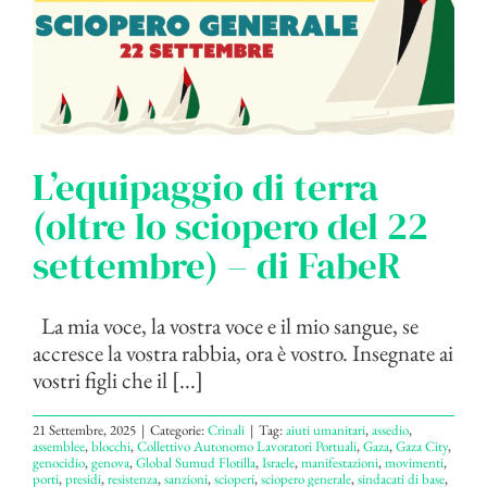
L’equipaggio di terra
(oltre lo sciopero del 22
settembre) – di FabeR
La mia voce, la vostra voce e il mio sangue, se
accresce la vostra rabbia, ora è vostro. Insegnate ai
vostri figli che il [...]
21 Settembre, 2025
|
Categorie:
Crinali
|
Tag:
aiuti umanitari
,
assedio
,
assemblee
,
blocchi
,
Collettivo Autonomo Lavoratori Portuali
,
Gaza
,
Gaza City
,
genocidio
,
genova
,
Global Sumud Flotilla
,
Israele
,
manifestazioni
,
movimenti
,
porti
,
presidi
,
resistenza
,
sanzioni
,
scioperi
,
sciopero generale
,
sindacati di base
,