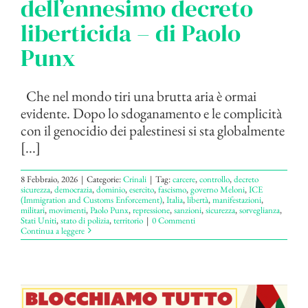
dell’ennesimo decreto
liberticida – di Paolo
Punx
Che nel mondo tiri una brutta aria è ormai
evidente. Dopo lo sdoganamento e le complicità
con il genocidio dei palestinesi si sta globalmente
[...]
8 Febbraio, 2026
|
Categorie:
Crinali
|
Tag:
carcere
,
controllo
,
decreto
sicurezza
,
democrazia
,
dominio
,
esercito
,
fascismo
,
governo Meloni
,
ICE
(Immigration and Customs Enforcement)
,
Italia
,
libertà
,
manifestazioni
,
militari
,
movimenti
,
Paolo Punx
,
repressione
,
sanzioni
,
sicurezza
,
sorveglianza
,
Stati Uniti
,
stato di polizia
,
territorio
|
0 Commenti
Continua a leggere