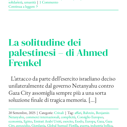
solidarietà
,
umanità
|
1 Commento
Continua a leggere
La solitudine dei
palestinesi – di Ahmed
Frenkel
L’attacco da parte dell’esercito israeliano deciso
unilateralmente dal governo Netanyahu contro
Gaza City assomiglia sempre più a una sorta
soluzione finale di tragica memoria. [...]
20 Settembre, 2025
|
Categorie:
Crinali
|
Tag:
affari
,
Bahrein
,
Benjamin
Netanyahu
,
commerci internazionali
,
complicità
,
Consiglio Europeo
,
economia
,
Egitto
,
Emirati Arabi Uniti
,
esercito
,
Esodo
,
Europa
,
Gaza
,
Gaza
City
,
genocidio
,
Giordania
,
Global Sumud Flotilla
,
guerra
,
industria bellica
,