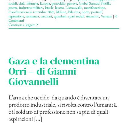
sociali
,
città
,
Effimera
,
Europa
,
genocidio
,
genova
,
Global Sumud Flotilla
,
guerra
,
industria militare
,
Israele
,
lavoro
,
Leoncavallo
,
manifestazione
,
manifestazione 6 settembre 2025
,
Milano
,
Palestina
,
porto
,
portuali
,
repressione
,
resistenza
,
sanzioni
,
sgomberi
,
spazi sociali
,
sterminio
,
Venezia
|
0
Commenti
Continua a leggere
Gaza e la clementina
Orri – di Gianni
Giovannelli
L’arma che uccide, da quando è diventata un
prodotto industriale, si rivolta contro l’umanità,
e il soldato di professione non sa più di quali
aspirazioni [...]