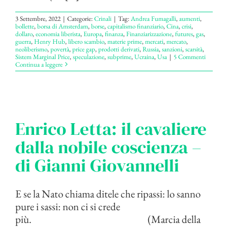
3 Settembre, 2022
|
Categorie:
Crinali
|
Tag:
Andrea Fumagalli
,
aumenti
,
bollette
,
borsa di Amsterdam
,
borse
,
capitalismo finanziario
,
Cina
,
crisi
,
dollaro
,
economia liberista
,
Europa
,
finanza
,
Finanziarizzazione
,
futures
,
gas
,
guerra
,
Henry Hub
,
libero scambio
,
materie prime
,
mercati
,
mercato
,
neoliberismo
,
povertà
,
price gap
,
prodotti derivati
,
Russia
,
sanzioni
,
scarsità
,
Sistem Marginal Price
,
speculazione
,
subprime
,
Ucraina
,
Usa
|
5 Commenti
Continua a leggere
Enrico Letta: il cavaliere
dalla nobile coscienza –
di Gianni Giovannelli
E se la Nato chiama ditele che ripassi: lo sanno
pure i sassi: non ci si crede
più. (Marcia della