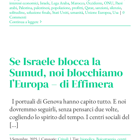
interessi economici
,
Israele
,
Lega Araba
,
Marocco
,
Occidente
,
ONU
,
Paesi
arabi
,
Palestina
,
palestinesi
,
popolazione
,
profitti
,
Qatar
,
sanzioni
,
silenzio
,
solitudine
,
soluzione finale
,
Stati Uniti
,
umanità
,
Unione Europea
,
Usa
|
0
Commenti
Continua a leggere
Se Israele blocca la
Sumud, noi blocchiamo
l’Europa – di Effimera
I portuali di Genova hanno capito tutto. E noi
dovremmo seguirli, senza pensarci due volte,
cogliendo lo spirito del tempo. I centri sociali del
[...]
3 Settembre, 2025
|
Categorie:
Crinali
|
Tag:
biopolica
,
Boicottaggio
,
centri