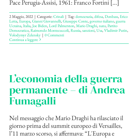
Pace Perugia-Assisi, 1961: Franco Fortini [...]
2 Maggio, 2022
|
Categorie:
Crinali
|
Tag:
democrazia
,
difesa
,
Donbass
,
Erico
Letta
,
Europa
,
Gianni Giovannelli
,
Giuseppe Conte
,
governo italiano
,
guerra
Ucraina
,
Italia
,
Joe Biden
,
Lord Palmerston
,
Mario Draghi
,
nato
,
Partito
Democratico
,
Raimondo Montecuccoli
,
Russia
,
sanzioni
,
Usa
,
Vladimir Putin
,
Volodymyr Zelensky
|
0 Commenti
Continua a leggere
L’economia della guerra
permanente – di Andrea
Fumagalli
Nel messaggio che Mario Draghi ha rilasciato il
giorno prima del summit europeo di Versailles,
l’11 marzo scorso, si affermava: “L'Europa e