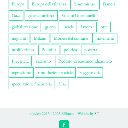
Europa
Europa della finanza
femminismo
Francia
Gaza
general intellect
Gianni Giovannelli
globalizzazione
guerra
Israele
lavoro
lotte
migranti
Milano
Moneta del comune
movimenti
neoliberismo
Palestina
politica
povertà
Precarietà
razzismo
Reddito di base incondizionato
repressione
riproduzione sociale
soggettività
speculazione finanziaria
Usa
ɔopyleft 2013 | 2025 Effimera | Website by
ST
Facebook