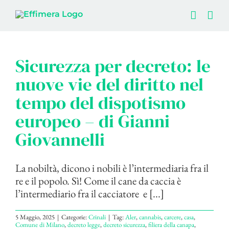
Salta
al
contenuto
Sicurezza per decreto: le
nuove vie del diritto nel
tempo del dispotismo
europeo – di Gianni
Giovannelli
La nobiltà, dicono i nobili è l’intermediaria fra il
re e il popolo. Sì! Come il cane da caccia è
l’intermediario fra il cacciatore e [...]
5 Maggio, 2025
|
Categorie:
Crinali
|
Tag:
Aler
,
cannabis
,
carcere
,
casa
,
Comune di Milano
,
decreto legge
,
decreto sicurezza
,
filiera della canapa
,