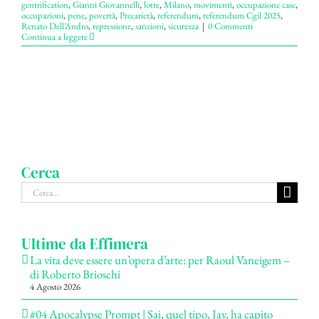
gentrification
,
Gianni Giovannelli
,
lotte
,
Milano
,
movimenti
,
occupazione case
,
occupazioni
,
pene
,
povertà
,
Precarietà
,
referendum
,
referendum Cgil 2025
,
Renato Dell’Andro
,
repressione
,
sanzioni
,
sicurezza
|
0 Commenti
Continua a leggere
Cerca
Cerca
per:
Ultime da Effimera
La vita deve essere un’opera d’arte: per Raoul Vaneigem –
di Roberto Brioschi
4 Agosto 2026
#04 Apocalypse Prompt | Sai, quel tipo, Jay, ha capito