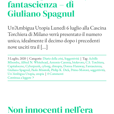
fantascienza – di
Giuliano Spagnul
Un’Ambigua Utopia Lunedì 6 luglio alla Cascina
Torchiera di Milano verrà presentato il numero
unico, idealmente il decimo dopo i precedenti
nove usciti tra il [...]
3 Luglio, 2020
|
Categorie:
Diario della crisi
,
Soggettività
|
Tag:
Achille
Mbembe
,
Alfred N. Whitehead
,
Antonio Caronia
,
biolavoro
,
C.S. Torchiera
,
Capitalocene
,
Cyberpunk
,
cyborg
,
distopia
,
Donna Haraway
,
Fantascienza
,
Giuliano Spagnul
,
Paolo Missiroli
,
Philip K. Dick
,
Primo Moroni
,
soggettività
,
Un'Ambigua Utopia
,
utopia
|
0 Commenti
Continua a leggere
Non innocenti nell’era