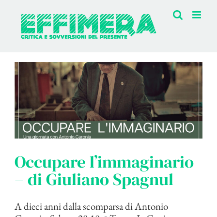
Salta
al
contenuto
Occupare l’immaginario
– di Giuliano Spagnul
A dieci anni dalla scomparsa di Antonio