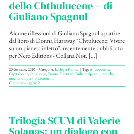
dello Chthulucene – di
Giuliano Spagnul
Alcune riflessioni di Giuliano Spagnul a partire
dal libro di Donna Haraway "Chtulucene: Vivere
su un pianeta infetto", recentemente pubblicato
per Nero Editions - Collana Not. [...]
20 Gennaio, 2020
|
Categorie:
Ecologia Politica
|
Tag:
Antropocene
,
Capitalocene
,
chtulucene
,
Donna Haraway
,
Giuliano Spagnul
,
più-che-
umano
,
utopia
|
0 Commenti
Continua a leggere
Trilogia SCUM di Valerie
Solanas: un dialogo con