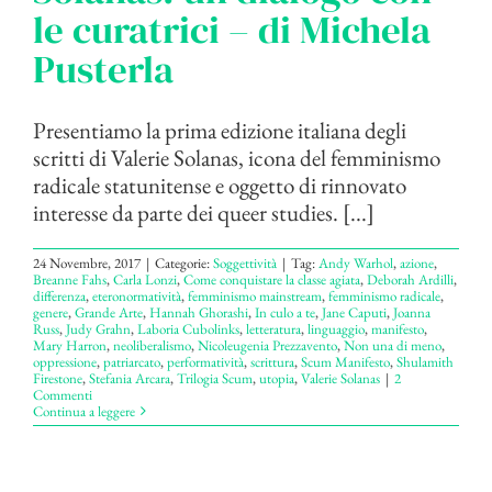
le curatrici – di Michela
Pusterla
Presentiamo la prima edizione italiana degli
scritti di Valerie Solanas, icona del femminismo
radicale statunitense e oggetto di rinnovato
interesse da parte dei queer studies. [...]
24 Novembre, 2017
|
Categorie:
Soggettività
|
Tag:
Andy Warhol
,
azione
,
Breanne Fahs
,
Carla Lonzi
,
Come conquistare la classe agiata
,
Deborah Ardilli
,
differenza
,
eteronormatività
,
femminismo mainstream
,
femminismo radicale
,
genere
,
Grande Arte
,
Hannah Ghorashi
,
In culo a te
,
Jane Caputi
,
Joanna
Russ
,
Judy Grahn
,
Laboria Cubolinks
,
letteratura
,
linguaggio
,
manifesto
,
Mary Harron
,
neoliberalismo
,
Nicoleugenia Prezzavento
,
Non una di meno
,
oppressione
,
patriarcato
,
performatività
,
scrittura
,
Scum Manifesto
,
Shulamith
Firestone
,
Stefania Arcara
,
Trilogia Scum
,
utopia
,
Valerie Solanas
|
2
Commenti
Continua a leggere