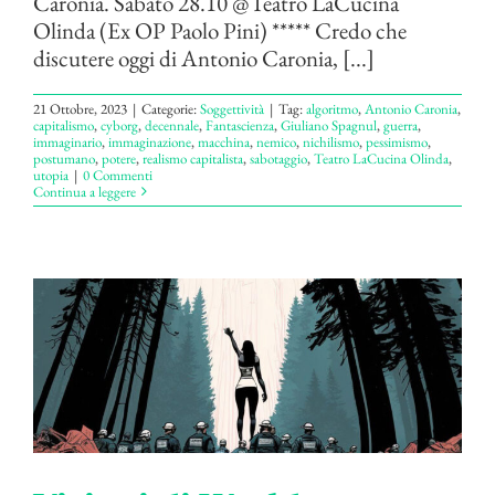
Caronia. Sabato 28.10 @Teatro LaCucina
Olinda (Ex OP Paolo Pini) ***** Credo che
discutere oggi di Antonio Caronia, [...]
21 Ottobre, 2023
|
Categorie:
Soggettività
|
Tag:
algoritmo
,
Antonio Caronia
,
capitalismo
,
cyborg
,
decennale
,
Fantascienza
,
Giuliano Spagnul
,
guerra
,
immaginario
,
immaginazione
,
macchina
,
nemico
,
nichilismo
,
pessimismo
,
postumano
,
potere
,
realismo capitalista
,
sabotaggio
,
Teatro LaCucina Olinda
,
utopia
|
0 Commenti
Continua a leggere