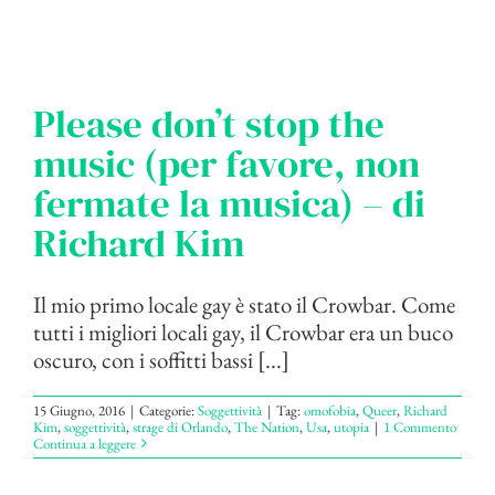
Please don’t stop the
music (per favore, non
fermate la musica) – di
Richard Kim
Il mio primo locale gay è stato il Crowbar. Come
tutti i migliori locali gay, il Crowbar era un buco
oscuro, con i soffitti bassi [...]
15 Giugno, 2016
|
Categorie:
Soggettività
|
Tag:
omofobia
,
Queer
,
Richard
Kim
,
soggettività
,
strage di Orlando
,
The Nation
,
Usa
,
utopia
|
1 Commento
Continua a leggere