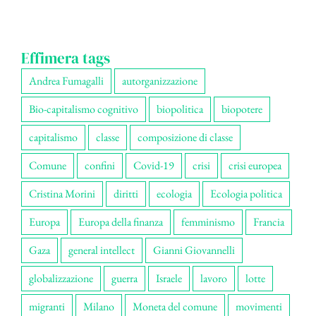
Effimera tags
Andrea Fumagalli
autorganizzazione
Bio-capitalismo cognitivo
biopolitica
biopotere
capitalismo
classe
composizione di classe
Comune
confini
Covid-19
crisi
crisi europea
Cristina Morini
diritti
ecologia
Ecologia politica
Europa
Europa della finanza
femminismo
Francia
Gaza
general intellect
Gianni Giovannelli
globalizzazione
guerra
Israele
lavoro
lotte
migranti
Milano
Moneta del comune
movimenti