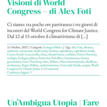
Visioni di World
Congress – di Alex Foti
Ci siamo: tra poche ore partiranno i tre giorni di
incontri del World Congress for Climate Justice.
Dal 12 al 15 ottobre il climattivismo di [...]
11 Ottobre, 2023
|
Categorie:
Ecologia Politica
|
Tag:
Alex Foti
,
alleanze
,
ambiente
,
autonomia
,
biodiversità
,
biosfera
,
capitalismo
,
capitalismo fossile
,
Centro Sociale Leoncavallo
,
clima
,
climattivismo
,
conflitto
,
Donna Haraway
,
ecologia
,
Ecologia politica
,
Extinction Rebellion
,
femminismo
,
futuro
,
generazioni
,
Greta Thunberg
,
lotte
,
Milano
,
Prima Internazionale
,
ribellione
,
rivoluzione
,
Roger Hallam
,
trasfemminismo
,
Università Statale
,
utopia
,
World
Congress for Climate Justice
|
0 Commenti
Continua a leggere
Un’Ambigua Utopia | Fare