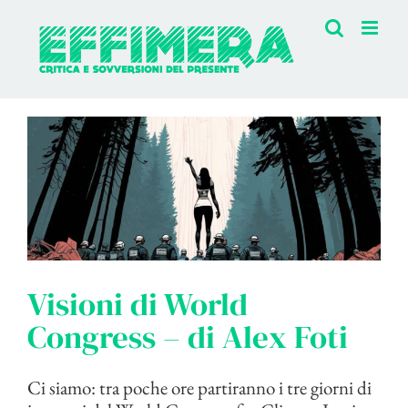
Salta
al
contenuto
Visioni di World
Congress – di Alex Foti
Ci siamo: tra poche ore partiranno i tre giorni di