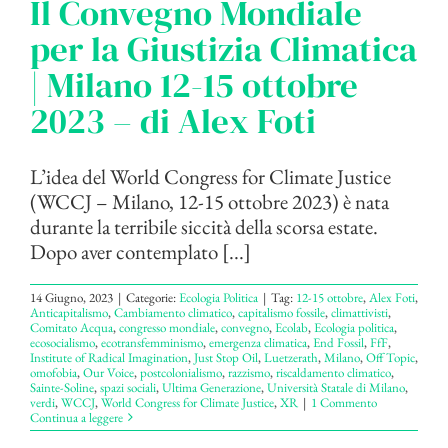
Il Convegno Mondiale
per la Giustizia Climatica
| Milano 12-15 ottobre
2023 – di Alex Foti
L’idea del World Congress for Climate Justice
(WCCJ – Milano, 12-15 ottobre 2023) è nata
durante la terribile siccità della scorsa estate.
Dopo aver contemplato [...]
14 Giugno, 2023
|
Categorie:
Ecologia Politica
|
Tag:
12-15 ottobre
,
Alex Foti
,
Anticapitalismo
,
Cambiamento climatico
,
capitalismo fossile
,
climattivisti
,
Comitato Acqua
,
congresso mondiale
,
convegno
,
Ecolab
,
Ecologia politica
,
ecosocialismo
,
ecotransfemminismo
,
emergenza climatica
,
End Fossil
,
FfF
,
Institute of Radical Imagination
,
Just Stop Oil
,
Luetzerath
,
Milano
,
Off Topic
,
omofobia
,
Our Voice
,
postcolonialismo
,
razzismo
,
riscaldamento climatico
,
Sainte-Soline
,
spazi sociali
,
Ultima Generazione
,
Università Statale di Milano
,
verdi
,
WCCJ
,
World Congress for Climate Justice
,
XR
|
1 Commento
Continua a leggere