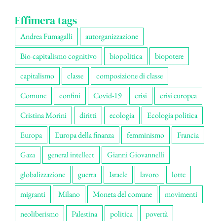
Effimera tags
Andrea Fumagalli
autorganizzazione
Bio-capitalismo cognitivo
biopolitica
biopotere
capitalismo
classe
composizione di classe
Comune
confini
Covid-19
crisi
crisi europea
Cristina Morini
diritti
ecologia
Ecologia politica
Europa
Europa della finanza
femminismo
Francia
Gaza
general intellect
Gianni Giovannelli
globalizzazione
guerra
Israele
lavoro
lotte
migranti
Milano
Moneta del comune
movimenti
neoliberismo
Palestina
politica
povertà