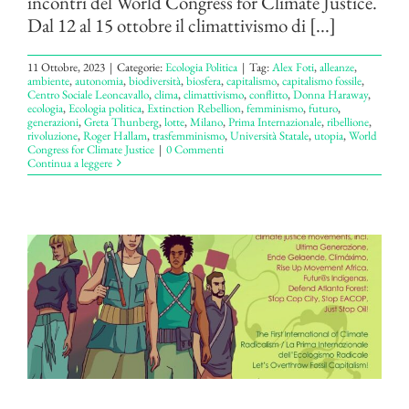
incontri del World Congress for Climate Justice.
Dal 12 al 15 ottobre il climattivismo di [...]
11 Ottobre, 2023
|
Categorie:
Ecologia Politica
|
Tag:
Alex Foti
,
alleanze
,
ambiente
,
autonomia
,
biodiversità
,
biosfera
,
capitalismo
,
capitalismo fossile
,
Centro Sociale Leoncavallo
,
clima
,
climattivismo
,
conflitto
,
Donna Haraway
,
ecologia
,
Ecologia politica
,
Extinction Rebellion
,
femminismo
,
futuro
,
generazioni
,
Greta Thunberg
,
lotte
,
Milano
,
Prima Internazionale
,
ribellione
,
rivoluzione
,
Roger Hallam
,
trasfemminismo
,
Università Statale
,
utopia
,
World
Congress for Climate Justice
|
0 Commenti
Continua a leggere