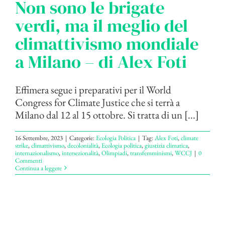
Non sono le brigate
verdi, ma il meglio del
climattivismo mondiale
a Milano – di Alex Foti
Effimera segue i preparativi per il World
Congress for Climate Justice che si terrà a
Milano dal 12 al 15 ottobre. Si tratta di un [...]
16 Settembre, 2023
|
Categorie:
Ecologia Politica
|
Tag:
Alex Foti
,
climate
strike
,
climattivismo
,
decolonialità
,
Ecologia politica
,
giustizia climatica
,
internazionalismo
,
intersezionalità
,
Olimpiadi
,
transfemminismi
,
WCCJ
|
0
Commenti
Continua a leggere