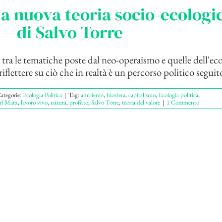
a nuova teoria socio-ecologic
 – di Salvo Torre
 tra le tematiche poste dal neo-operaismo e quelle dell'eco
iflettere su ciò che in realtà è un percorso politico seguito
ategorie:
Ecologia Politica
|
Tag:
ambiente
,
biosfera
,
capitalismo
,
Ecologia politica
,
rl Marx
,
lavoro vivo
,
natura
,
profitto
,
Salvo Torre
,
teoria del valore
|
1 Commento