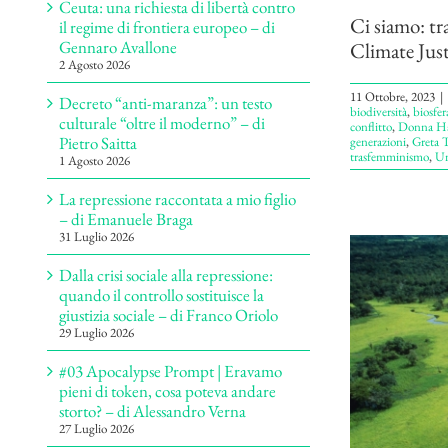
Ceuta: una richiesta di libertà contro
Ci siamo: tr
il regime di frontiera europeo – di
Gennaro Avallone
Climate Justi
2 Agosto 2026
11 Ottobre, 2023
|
Decreto “anti-maranza”: un testo
biodiversità
,
biosfer
culturale “oltre il moderno” – di
conflitto
,
Donna Ha
Pietro Saitta
generazioni
,
Greta 
trasfemminismo
,
Un
1 Agosto 2026
La repressione raccontata a mio figlio
– di Emanuele Braga
31 Luglio 2026
Dalla crisi sociale alla repressione:
quando il controllo sostituisce la
giustizia sociale – di Franco Oriolo
29 Luglio 2026
#03 Apocalypse Prompt | Eravamo
pieni di token, cosa poteva andare
storto? – di Alessandro Verna
27 Luglio 2026