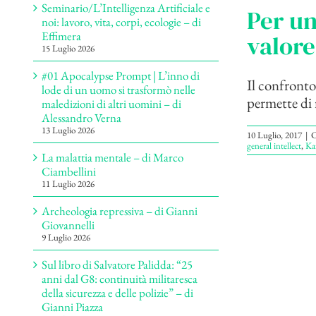
Seminario/L’Intelligenza Artificiale e
Per un
noi: lavoro, vita, corpi, ecologie – di
Effimera
valore
15 Luglio 2026
#01 Apocalypse Prompt | L’inno di
Il confronto
lode di un uomo si trasformò nelle
permette di r
maledizioni di altri uomini – di
Alessandro Verna
13 Luglio 2026
10 Luglio, 2017
|
C
general intellect
,
Ka
La malattia mentale – di Marco
Ciambellini
11 Luglio 2026
Archeologia repressiva – di Gianni
Giovannelli
9 Luglio 2026
Sul libro di Salvatore Palidda: “25
anni dal G8: continuità militaresca
della sicurezza e delle polizie” – di
Gianni Piazza