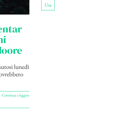
Usa
entar
ni
 Moore
nutosi lunedì
dovrebbero
Continua a leggere