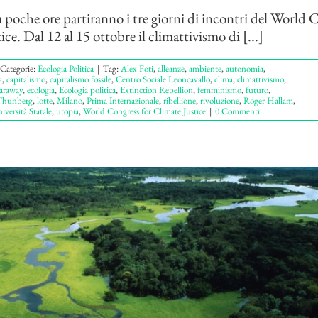
a poche ore partiranno i tre giorni di incontri del World 
ce. Dal 12 al 15 ottobre il climattivismo di [...]
Categorie:
Ecologia Politica
|
Tag:
Alex Foti
,
alleanze
,
ambiente
,
autonomia
,
a
,
capitalismo
,
capitalismo fossile
,
Centro Sociale Leoncavallo
,
clima
,
climattivismo
,
raway
,
ecologia
,
Ecologia politica
,
Extinction Rebellion
,
femminismo
,
futuro
,
Thunberg
,
lotte
,
Milano
,
Prima Internazionale
,
ribellione
,
rivoluzione
,
Roger Hallam
,
iversità Statale
,
utopia
,
World Congress for Climate Justice
|
0 Commenti