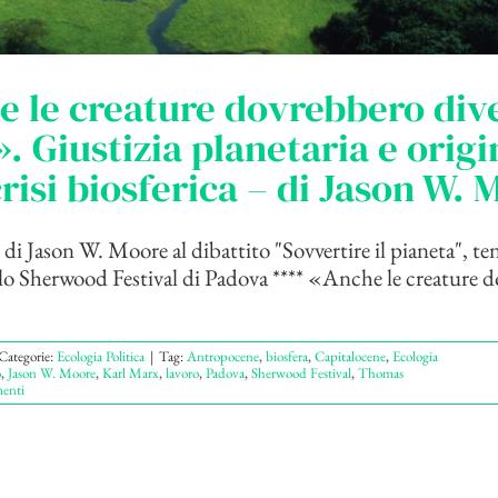
 le creature dovrebbero div
». Giustizia planetaria e origi
crisi biosferica – di Jason W.
 di Jason W. Moore al dibattito "Sovvertire il pianeta", te
lo Sherwood Festival di Padova **** «Anche le creature 
Categorie:
Ecologia Politica
|
Tag:
Antropocene
,
biosfera
,
Capitalocene
,
Ecologia
o
,
Jason W. Moore
,
Karl Marx
,
lavoro
,
Padova
,
Sherwood Festival
,
Thomas
enti