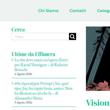
Salta
al
Chi Siamo
Contatti
Categ
contenuto
Cerca
Cerca
per:
Ultime da Effimera
La vita deve essere un’opera d’arte:
per Raoul Vaneigem – di Roberto
Brioschi
4 Agosto 2026
#04 Apocalypse Prompt | Sai, quel
tipo, Jay, ha capito bene, amico. Non
ha illusioni su ciò che fa – di
Alessandro Verna
Vision
3 Agosto 2026