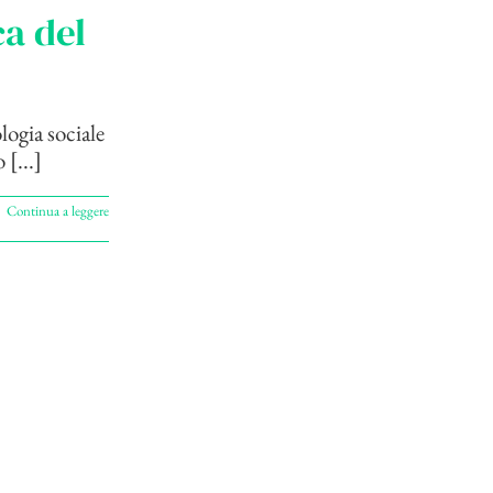
a del
logia sociale
 [...]
Continua a leggere