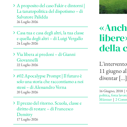
A proposito del caso Fakir e dintorni |
La tanatopolitica del dispotismo – di
Salvatore Palidda
26 Luglio 2026
«Anche
Casa tua e casa degli altri, la tua classe
libere
e quella degli altri – di Luigi Vergallo
24 Luglio 2026
della 
Via libera ai predoni – di Gianni
Giovannelli
L'intervento
22 Luglio 2026
11 giugno al
#02 Apocalypse Prompt | Il futuro è
diventar [...]
solo una storia che raccontiamo a noi
stessi – di Alessandro Verna
16 Giugno, 2018
|
20 Luglio 2026
politica
,
forza lavor
Müntzer
|
2 Comm
Il prezzo del ritorno. Scuola, classe e
diritto di restare – di Francesco
Demitry
17 Luglio 2026