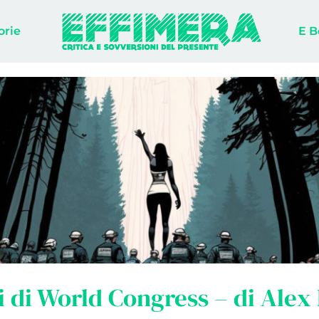
orie
E B
i di World Congress – di Alex 