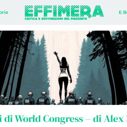
orie
E B
i di World Congress – di Alex 