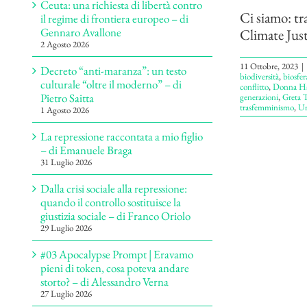
Ceuta: una richiesta di libertà contro
Ci siamo: tr
il regime di frontiera europeo – di
Gennaro Avallone
Climate Justi
2 Agosto 2026
11 Ottobre, 2023
|
Decreto “anti-maranza”: un testo
biodiversità
,
biosfer
culturale “oltre il moderno” – di
conflitto
,
Donna Ha
Pietro Saitta
generazioni
,
Greta 
trasfemminismo
,
Un
1 Agosto 2026
La repressione raccontata a mio figlio
– di Emanuele Braga
31 Luglio 2026
Dalla crisi sociale alla repressione:
quando il controllo sostituisce la
giustizia sociale – di Franco Oriolo
29 Luglio 2026
#03 Apocalypse Prompt | Eravamo
pieni di token, cosa poteva andare
storto? – di Alessandro Verna
27 Luglio 2026