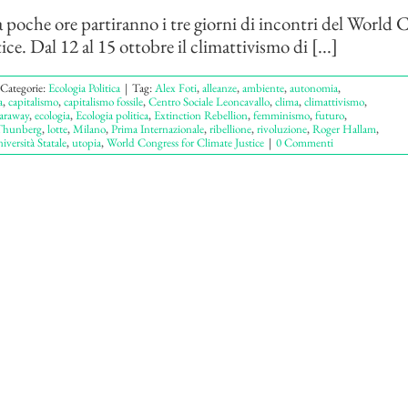
a poche ore partiranno i tre giorni di incontri del World 
ce. Dal 12 al 15 ottobre il climattivismo di [...]
Categorie:
Ecologia Politica
|
Tag:
Alex Foti
,
alleanze
,
ambiente
,
autonomia
,
a
,
capitalismo
,
capitalismo fossile
,
Centro Sociale Leoncavallo
,
clima
,
climattivismo
,
raway
,
ecologia
,
Ecologia politica
,
Extinction Rebellion
,
femminismo
,
futuro
,
Thunberg
,
lotte
,
Milano
,
Prima Internazionale
,
ribellione
,
rivoluzione
,
Roger Hallam
,
iversità Statale
,
utopia
,
World Congress for Climate Justice
|
0 Commenti