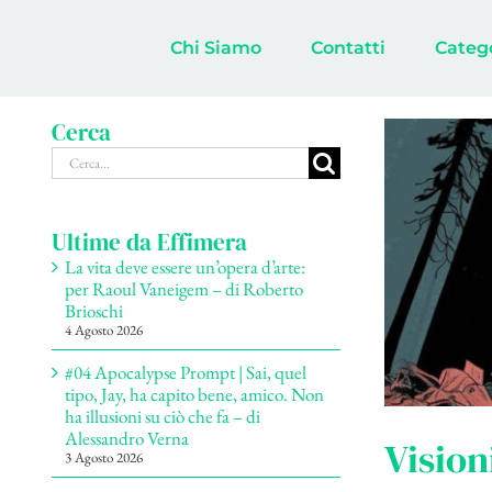
Salta
al
Chi Siamo
Contatti
Categ
contenuto
Cerca
Cerca
per:
Ultime da Effimera
La vita deve essere un’opera d’arte:
per Raoul Vaneigem – di Roberto
Brioschi
4 Agosto 2026
#04 Apocalypse Prompt | Sai, quel
tipo, Jay, ha capito bene, amico. Non
ha illusioni su ciò che fa – di
Alessandro Verna
Vision
3 Agosto 2026