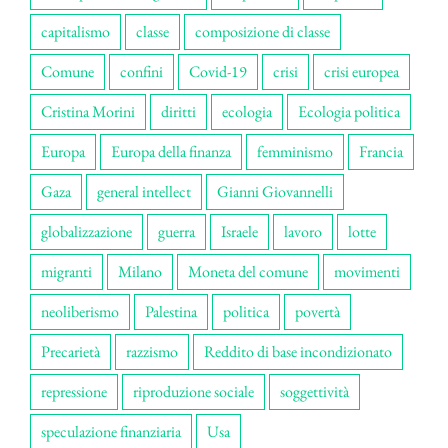
capitalismo
classe
composizione di classe
Comune
confini
Covid-19
crisi
crisi europea
Cristina Morini
diritti
ecologia
Ecologia politica
Europa
Europa della finanza
femminismo
Francia
Gaza
general intellect
Gianni Giovannelli
globalizzazione
guerra
Israele
lavoro
lotte
migranti
Milano
Moneta del comune
movimenti
neoliberismo
Palestina
politica
povertà
Precarietà
razzismo
Reddito di base incondizionato
repressione
riproduzione sociale
soggettività
speculazione finanziaria
Usa