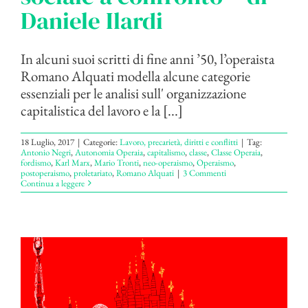
Daniele Ilardi
In alcuni suoi scritti di fine anni ’50, l’operaista
Romano Alquati modella alcune categorie
essenziali per le analisi sull' organizzazione
capitalistica del lavoro e la [...]
18 Luglio, 2017
|
Categorie:
Lavoro, precarietà, diritti e conflitti
|
Tag:
Antonio Negri
,
Autonomia Operaia
,
capitalismo
,
classe
,
Classe Operaia
,
fordismo
,
Karl Marx
,
Mario Tronti
,
neo-operaismo
,
Operaismo
,
postoperaismo
,
proletariato
,
Romano Alquati
|
3 Commenti
Continua a leggere