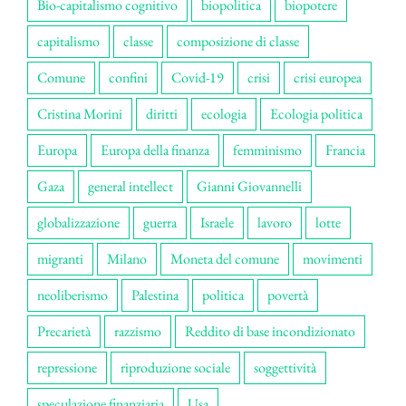
Bio-capitalismo cognitivo
biopolitica
biopotere
capitalismo
classe
composizione di classe
Comune
confini
Covid-19
crisi
crisi europea
Cristina Morini
diritti
ecologia
Ecologia politica
Europa
Europa della finanza
femminismo
Francia
Gaza
general intellect
Gianni Giovannelli
globalizzazione
guerra
Israele
lavoro
lotte
migranti
Milano
Moneta del comune
movimenti
neoliberismo
Palestina
politica
povertà
Precarietà
razzismo
Reddito di base incondizionato
repressione
riproduzione sociale
soggettività
speculazione finanziaria
Usa