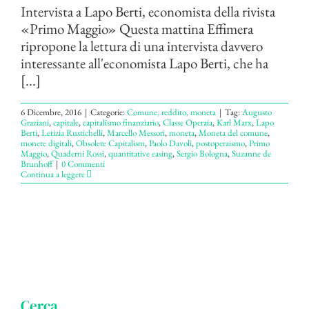
Intervista a Lapo Berti, economista della rivista
«Primo Maggio» Questa mattina Effimera
ripropone la lettura di una intervista davvero
interessante all'economista Lapo Berti, che ha
[...]
6 Dicembre, 2016
|
Categorie:
Comune, reddito, moneta
|
Tag:
Augusto
Graziani
,
capitale
,
capitalismo finanziario
,
Classe Operaia
,
Karl Marx
,
Lapo
Berti
,
Letizia Rustichelli
,
Marcello Messori
,
moneta
,
Moneta del comune
,
monete digitali
,
Obsolete Capitalism
,
Paolo Davoli
,
postoperaismo
,
Primo
Maggio
,
Quaderni Rossi
,
quantitative easing
,
Sergio Bologna
,
Suzanne de
Brunhoff
|
0 Commenti
Continua a leggere
Cerca