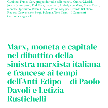
Gambino
,
Franco Gori
,
gruppo di studio sulla moneta
,
Gunnar Myrdal
,
Joseph Schumpeter
,
Karl Marx
,
Lapo Berti
,
Ludwig von Mises
,
Mario Tronti
,
moneta
,
Operaismo
,
Potere Operaio
,
Primo Maggio
,
Riccardo Bellofiore
,
Roberto Convenevole
,
Sergio Bologna
,
Toni Negri
|
0 Commenti
Continua a leggere
Marx, moneta e capitale
nel dibattito della
sinistra marxista italiana
e francese ai tempi
dell’Anti-Edipo – di Paolo
Davoli e Letizia
Rustichelli