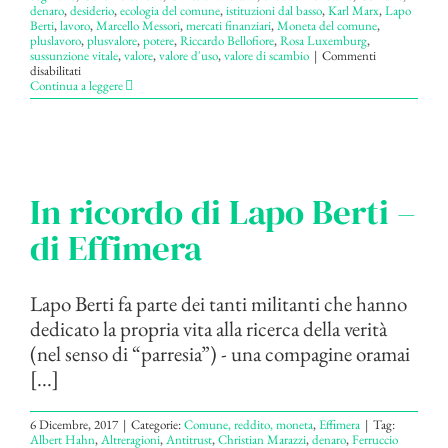
denaro
,
desiderio
,
ecologia del comune
,
istituzioni dal basso
,
Karl Marx
,
Lapo
Berti
,
lavoro
,
Marcello Messori
,
mercati finanziari
,
Moneta del comune
,
pluslavoro
,
plusvalore
,
potere
,
Riccardo Bellofiore
,
Rosa Luxemburg
,
sussunzione vitale
,
valore
,
valore d'uso
,
valore di scambio
|
Commenti
su
disabilitati
A
Continua a leggere
proposito
di
“Denaro
e
potere”:
note
al
In ricordo di Lapo Berti –
libro
di
di Effimera
Antonio
Di
Stasio
–
di
Lapo Berti fa parte dei tanti militanti che hanno
Andrea
dedicato la propria vita alla ricerca della verità
Fumagalli
(nel senso di “parresia”) - una compagine oramai
[...]
6 Dicembre, 2017
|
Categorie:
Comune, reddito, moneta
,
Effimera
|
Tag:
Albert Hahn
,
Altreragioni
,
Antitrust
,
Christian Marazzi
,
denaro
,
Ferruccio