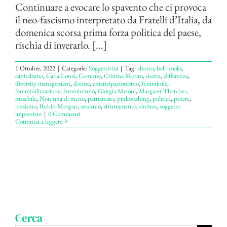
Continuare a evocare lo spavento che ci provoca
il neo-fascismo interpretato da Fratelli d’Italia, da
domenica scorsa prima forza politica del paese,
rischia di inverarlo. [...]
1 Ottobre, 2022
|
Categorie:
Soggettività
|
Tag:
aborto
,
bell hooks
,
capitalismo
,
Carla Lonzi
,
Comune
,
Cristina Morini
,
destra
,
differenza
,
diversity management
,
donne
,
emancipazionismo
,
femminile
,
femminilizzazione
,
femminismo
,
Giorgia Meloni
,
Margaret Thatcher
,
maschile
,
Non una di meno
,
patriarcato
,
pinkwashing
,
politica
,
potere
,
razzismo
,
Robin Morgan
,
sessismo
,
sfruttamento
,
sinistra
,
soggetto
imprevisto
|
0 Commenti
Continua a leggere
Cerca