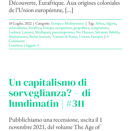
Découverte, Eurafrique. Aux origines coloniales
de l’Union européenne, [...]
10 Luglio, 2022
|
Categorie:
Europa e Mediterraneo
|
Tag:
Africa
,
Algeria
,
colonialismo
,
Eurafrica
,
Europa
,
europeismo
,
geopolitica
,
integrazione
,
Ludovic Lamant
,
Mediapart
,
paneuropeismo
,
Peo Hansen
,
Salvatore Palidda
,
sfruttamento
,
Stefan Jonsson
,
Trattato di Roma
,
Unione Europea
|
0
Commenti
Continua a leggere
Un capitalismo di
sorveglianza? – di
lundimatin | #311
Pubblichiamo una recensione, uscita il 1
novembre 2021, del volume The Age of