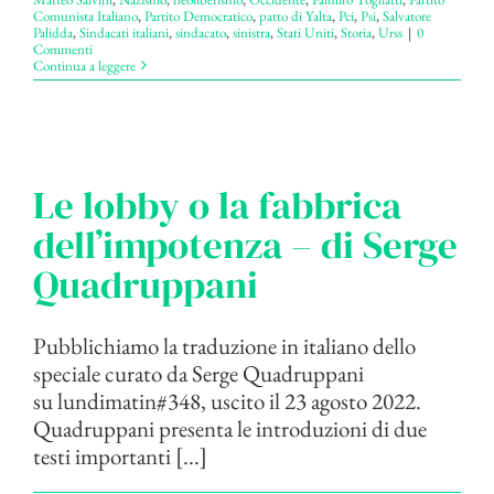
Comunista Italiano
,
Partito Democratico
,
patto di Yalta
,
Pci
,
Psi
,
Salvatore
Palidda
,
Sindacati italiani
,
sindacato
,
sinistra
,
Stati Uniti
,
Storia
,
Urss
|
0
Commenti
Continua a leggere
Le lobby o la fabbrica
dell’impotenza – di Serge
Quadruppani
Pubblichiamo la traduzione in italiano dello
speciale curato da Serge Quadruppani
su lundimatin#348, uscito il 23 agosto 2022.
Quadruppani presenta le introduzioni di due
testi importanti [...]