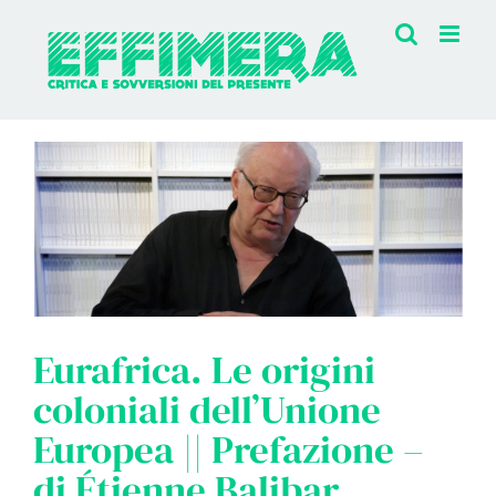
Salta
al
contenuto
Eurafrica. Le origini
coloniali dell’Unione
Europea || Prefazione –
di Étienne Balibar