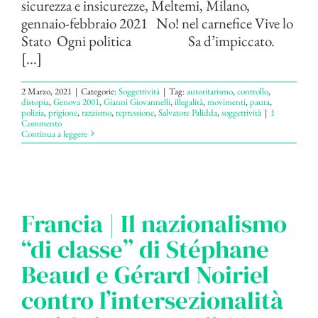
sicurezza e insicurezze, Meltemi, Milano,
gennaio-febbraio 2021 No! nel carnefice Vive lo
Stato Ogni politica Sa d’impiccato.
[...]
2 Marzo, 2021
|
Categorie:
Soggettività
|
Tag:
autoritarismo
,
controllo
,
distopia
,
Genova 2001
,
Gianni Giovannelli
,
illegalità
,
movimenti
,
paura
,
polizia
,
prigione
,
razzismo
,
repressione
,
Salvatore Palidda
,
soggettività
|
1
Commento
Continua a leggere
Francia | Il nazionalismo
“di classe” di Stéphane
Beaud e Gérard Noiriel
contro l’intersezionalità