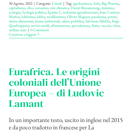
30 Agosto, 2022
|
Categorie:
Crinali
|
Tag:
agrobusiness
,
Aids
,
Big Pharma
,
capitalismo
,
cibo
,
consumo
,
crisi climatica
,
Daniel Benamouzig
,
dominio
,
ecologia
,
Ecologia politica
,
Epatite C
,
industria agroalimentare
,
Joan Cortinas
Muñoz
,
lobbismo
,
lobby
,
neoliberismo
,
Olivier Maguet
,
pandemia
,
potere
,
risorse alimentari
,
risorse ambientali
,
salute pubblica
,
Salvatore Palidda
,
Serge
Quadruppani
,
servizi sociali
,
sfruttamento
,
speculazione
,
Stato
,
vaccini
,
virus
,
welfare state
|
0 Commenti
Continua a leggere
Eurafrica. Le origini
coloniali dell’Unione
Europea – di Ludovic
Lamant
In un importante testo, uscito in inglese nel 2015
e da poco tradotto in francese per La