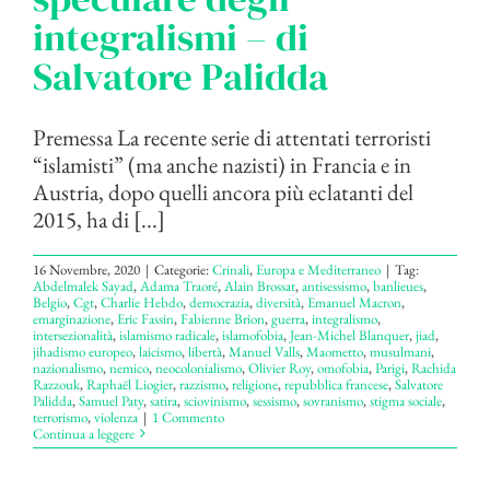
integralismi – di
Salvatore Palidda
Premessa La recente serie di attentati terroristi
“islamisti” (ma anche nazisti) in Francia e in
Austria, dopo quelli ancora più eclatanti del
2015, ha di [...]
16 Novembre, 2020
|
Categorie:
Crinali
,
Europa e Mediterraneo
|
Tag:
Abdelmalek Sayad
,
Adama Traoré
,
Alain Brossat
,
antisessismo
,
banlieues
,
Belgio
,
Cgt
,
Charlie Hebdo
,
democrazia
,
diversità
,
Emanuel Macron
,
emarginazione
,
Eric Fassin
,
Fabienne Brion
,
guerra
,
integralismo
,
intersezionalità
,
islamismo radicale
,
islamofobia
,
Jean-Michel Blanquer
,
jiad
,
jihadismo europeo
,
laicismo
,
libertà
,
Manuel Valls
,
Maometto
,
musulmani
,
nazionalismo
,
nemico
,
neocolonialismo
,
Olivier Roy
,
omofobia
,
Parigi
,
Rachida
Razzouk
,
Raphaël Liogier
,
razzismo
,
religione
,
repubblica francese
,
Salvatore
Palidda
,
Samuel Paty
,
satira
,
sciovinismo
,
sessismo
,
sovranismo
,
stigma sociale
,
terrorismo
,
violenza
|
1 Commento
Continua a leggere