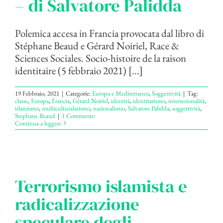
– di Salvatore Palidda
Polemica accesa in Francia provocata dal libro di
Stéphane Beaud e Gérard Noiriel, Race &
Sciences Sociales. Socio-histoire de la raison
identitaire (5 febbraio 2021) [...]
19 Febbraio, 2021
|
Categorie:
Europa e Mediterraneo
,
Soggettività
|
Tag:
classe
,
Europa
,
Francia
,
Gérard Noiriel
,
identità
,
identitarismo
,
intersezionalità
,
islamismo
,
multiculturalarismo
,
nazionalismo
,
Salvatore Palidda
,
soggettività
,
Stephane Beaud
|
1 Commento
Continua a leggere
Terrorismo islamista e
radicalizzazione
speculare degli