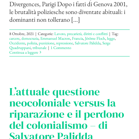
Divergences, Parigi Dopo i fatti di Genova 2001,
le brutalità poliziesche sono diventate abituali: i
dominanti non tollerano [...]
8 Ottobre, 2021
|
Categorie:
Lavoro, precarietà, diritti e conflitti
|
Tag:
carcere
,
democrazia
,
Emmanuel Macron
,
Francia
,
Jérôme Floch
,
legge
,
Occidente
,
polizia
,
punizione
,
repressione
,
Salvatore Palidda
,
Serge
Quadruppani
,
tribunale
|
1 Commento
Continua a leggere
L’attuale questione
neocoloniale versus la
riparazione e il perdono
del colonialismo – di
Salvatore Palidda