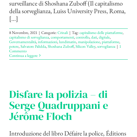
surveillance di Shoshana Zuboff (Il capitalismo
della sorveglianza, Luiss University Press, Roma,
[...]
8 Novembre, 2021
|
Categorie:
Crinali
|
Tag:
capitalismo delle piattaforme
,
capitalismo di sorveglianza
,
comportamenti
,
controllo
,
dati
,
digitale
,
Governamentalità
,
informazioni
,
lundimatin
,
manipolazione
,
piattaforme
,
potere
,
Salvatore Palidda
,
Shoshana Zuboff
,
Silicon Valley
,
sorveglianza
|
1
Commento
Continua a leggere
Disfare la polizia – di
Serge Quadruppani e
Jérôme Floch
Introduzione del libro Défaire la police, Éditions