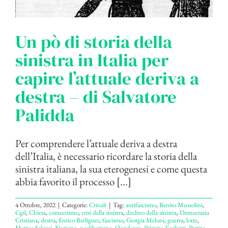
Un pò di storia della
sinistra in Italia per
capire l’attuale deriva a
destra – di Salvatore
Palidda
Per comprendere l’attuale deriva a destra
dell’Italia, è necessario ricordare la storia della
sinistra italiana, la sua eterogenesi e come questa
abbia favorito il processo [...]
4 Ottobre, 2022
|
Categorie:
Crinali
|
Tag:
antifascismo
,
Benito Mussolini
,
Cgil
,
Chiesa
,
comunismo
,
crisi della sinistra
,
declino della sinistra
,
Democrazia
Cristiana
,
destra
,
Enrico Berliguer
,
fascismo
,
Giorgia Meloni
,
guerra
,
lotte
,
Matteo Salvini
,
Nazismo
,
neoliberismo
,
Occidente
,
Palmiro Togliatti
,
Partito