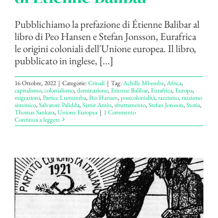
Pubblichiamo la prefazione di Étienne Balibar al
libro di Peo Hansen e Stefan Jonsson, Eurafrica
le origini coloniali dell'Unione europea. Il libro,
pubblicato in inglese, [...]
16 Ottobre, 2022
|
Categorie:
Crinali
|
Tag:
Achille Mbembe
,
Africa
,
capitalismo
,
colonialismo
,
dominazione
,
Etienne Balibar
,
Eurafrica
,
Europa
,
migrazioni
,
Partice Lumumba
,
Peo Hansen
,
postcolonialità
,
razzismo
,
razzismo
sistemico
,
Salvatore Palidda
,
Samir Amin
,
sfruttamento
,
Stefan Jonsson
,
Storia
,
Thomas Sankara
,
Unione Europea
|
1 Commento
Continua a leggere