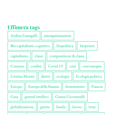
Effimera tags
Andrea Fumagalli
autorganizzazione
Bio-capitalismo cognitivo
biopolitica
biopotere
capitalismo
classe
composizione di classe
Comune
confini
Covid-19
crisi
crisi europea
Cristina Morini
diritti
ecologia
Ecologia politica
Europa
Europa della finanza
femminismo
Francia
Gaza
general intellect
Gianni Giovannelli
globalizzazione
guerra
Israele
lavoro
lotte