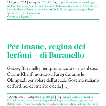
23 Agosto, 2025
|
Categorie:
Crinali
|
Tag:
capitalismo finanziario
,
Giorgia
Meloni
,
Giuseppe Sala
,
Leoncavallo
,
manifestazione 6 settembre 2025
,
Matteo
Salvini
,
Metteo Piantedosi
,
movimenti
,
Paolo Punx
,
repressione
,
sgombero
,
speculazione
|
0 Commenti
Continua a leggere
Per Imane, regina dei
lerfoni – di Buranello
Grazie, Buranello, per questa acuta satira sul caso
Carini-Khelif montato a Parigi durante le
Olimpiadi per volere dell’attuale Governo italiano
dell’ordine, del merito e della [...]
4 Agosto, 2024
|
Categorie:
Soggettività
|
Tag:
Angela Carini
,
Buranello
,
Donald Trump
,
Fake news
,
Giorgia Meloni
,
governo Meloni
,
Ignazio La
Russa
,
Imane Khelif
,
Kamala Harris
,
lerfoni
,
Matteo Salvini
,
Olimpiadi
,
Parigi
,