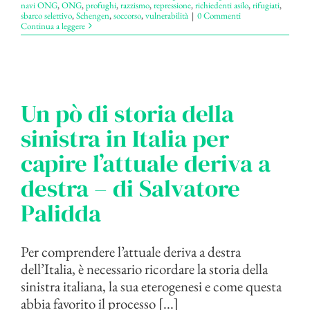
navi ONG
,
ONG
,
profughi
,
razzismo
,
repressione
,
richiedenti asilo
,
rifugiati
,
sbarco selettivo
,
Schengen
,
soccorso
,
vulnerabilità
|
0 Commenti
Continua a leggere
Un pò di storia della
sinistra in Italia per
capire l’attuale deriva a
destra – di Salvatore
Palidda
Per comprendere l’attuale deriva a destra
dell’Italia, è necessario ricordare la storia della
sinistra italiana, la sua eterogenesi e come questa
abbia favorito il processo [...]