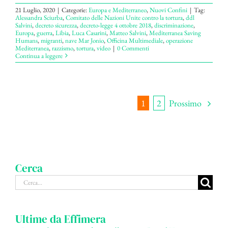
21 Luglio, 2020
|
Categorie:
Europa e Mediterraneo
,
Nuovi Confini
|
Tag:
Alessandra Sciurba
,
Comitato delle Nazioni Unite contro la tortura
,
ddl
Salvini
,
decreto sicurezza
,
decreto-legge 4 ottobre 2018
,
discriminazione
,
Europa
,
guerra
,
Libia
,
Luca Casarini
,
Matteo Salvini
,
Mediterranea Saving
Humans
,
migranti
,
nave Mar Jonio
,
Officina Multimediale
,
operazione
Mediterranea
,
razzismo
,
tortura
,
video
|
0 Commenti
Continua a leggere
Prossimo
1
2
Cerca
Cerca
per:
Ultime da Effimera