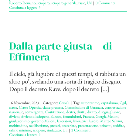
Roberto Romano
,
sciopero
,
sciopero generale
,
tasse
,
Uil
|
0 Commenti
Continua a leggere
Dalla parte giusta – di
Effimera
Il cielo, già lugubre di questi tempi, si rabbuia un
altro po’, svelando una sorta di tragico disegno.
Dopo il decreto Rave, dopo il decreto [...]
16 Novembre, 2023
|
Categorie:
Crinali
|
Tag:
autoritarimo
,
capitalismo
,
Cgil
,
classe
,
Classe Operaia
,
classe precaria
,
Commissione di Garanzia
,
contrattazione
nazionale
,
convergenze
,
Costituzione
,
destra
,
diritti
,
diritto
,
diseguaglianze
,
divieto
,
divieto di sciopero
,
Europa
,
femminismi
,
Francia
,
Giorgia Meloni
,
giuslavorismo
,
governo Meloni
,
lavoratori
,
lavoratrici
,
lavoro
,
Matteo Salvini
,
moltitudine
,
neoliberismo
,
precari
,
precariato
,
precettazione
,
principi
,
reddito
,
salario minimo
,
sciopero
,
sindacato
,
Uil
|
2 Commenti
Continua a leggere