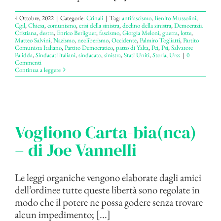
4 Ottobre, 2022
|
Categorie:
Crinali
|
Tag:
antifascismo
,
Benito Mussolini
,
Cgil
,
Chiesa
,
comunismo
,
crisi della sinistra
,
declino della sinistra
,
Democrazia
Cristiana
,
destra
,
Enrico Berliguer
,
fascismo
,
Giorgia Meloni
,
guerra
,
lotte
,
Matteo Salvini
,
Nazismo
,
neoliberismo
,
Occidente
,
Palmiro Togliatti
,
Partito
Comunista Italiano
,
Partito Democratico
,
patto di Yalta
,
Pci
,
Psi
,
Salvatore
Palidda
,
Sindacati italiani
,
sindacato
,
sinistra
,
Stati Uniti
,
Storia
,
Urss
|
0
Commenti
Continua a leggere
Vogliono Carta-bia(nca)
– di Joe Vannelli
Le leggi organiche vengono elaborate dagli amici
dell’ordinee tutte queste libertà sono regolate in
modo che il potere ne possa godere senza trovare
alcun impedimento; [...]