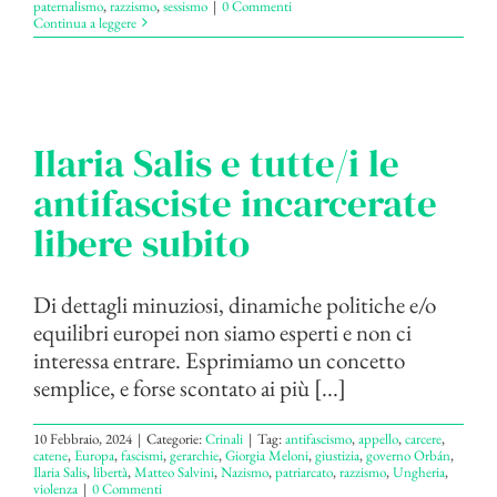
paternalismo
,
razzismo
,
sessismo
|
0 Commenti
Continua a leggere
Ilaria Salis e tutte/i le
antifasciste incarcerate
libere subito
Di dettagli minuziosi, dinamiche politiche e/o
equilibri europei non siamo esperti e non ci
interessa entrare. Esprimiamo un concetto
semplice, e forse scontato ai più [...]
10 Febbraio, 2024
|
Categorie:
Crinali
|
Tag:
antifascismo
,
appello
,
carcere
,
catene
,
Europa
,
fascismi
,
gerarchie
,
Giorgia Meloni
,
giustizia
,
governo Orbán
,
Ilaria Salis
,
libertà
,
Matteo Salvini
,
Nazismo
,
patriarcato
,
razzismo
,
Ungheria
,
violenza
|
0 Commenti