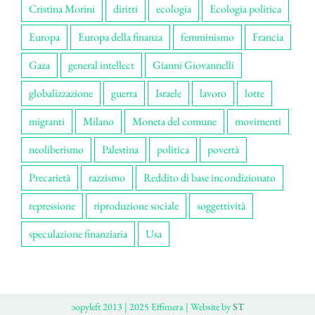
Cristina Morini
diritti
ecologia
Ecologia politica
Europa
Europa della finanza
femminismo
Francia
Gaza
general intellect
Gianni Giovannelli
globalizzazione
guerra
Israele
lavoro
lotte
migranti
Milano
Moneta del comune
movimenti
neoliberismo
Palestina
politica
povertà
Precarietà
razzismo
Reddito di base incondizionato
repressione
riproduzione sociale
soggettività
speculazione finanziaria
Usa
ɔopyleft 2013 | 2025 Effimera | Website by
ST