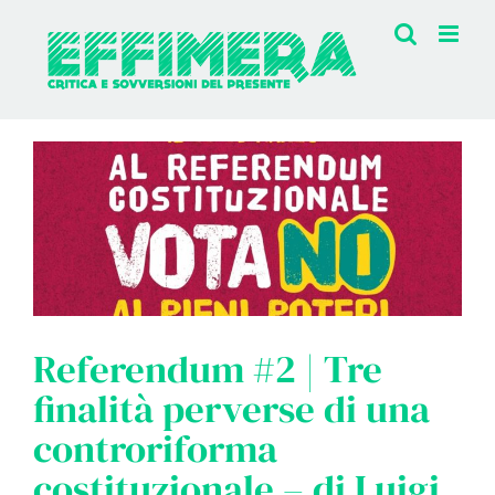
Salta
al
contenuto
Referendum #2 | Tre
finalità perverse di una
controriforma
costituzionale – di Luigi