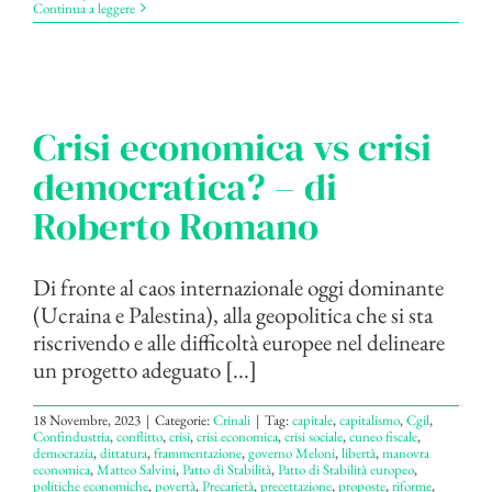
Continua a leggere
Crisi economica vs crisi
democratica? – di
Roberto Romano
Di fronte al caos internazionale oggi dominante
(Ucraina e Palestina), alla geopolitica che si sta
riscrivendo e alle difficoltà europee nel delineare
un progetto adeguato [...]
18 Novembre, 2023
|
Categorie:
Crinali
|
Tag:
capitale
,
capitalismo
,
Cgil
,
Confindustria
,
conflitto
,
crisi
,
crisi economica
,
crisi sociale
,
cuneo fiscale
,
democrazia
,
dittatura
,
frammentazione
,
governo Meloni
,
libertà
,
manovra
economica
,
Matteo Salvini
,
Patto di Stabilità
,
Patto di Stabilità europeo
,
politiche economiche
,
povertà
,
Precarietà
,
precettazione
,
proposte
,
riforme
,