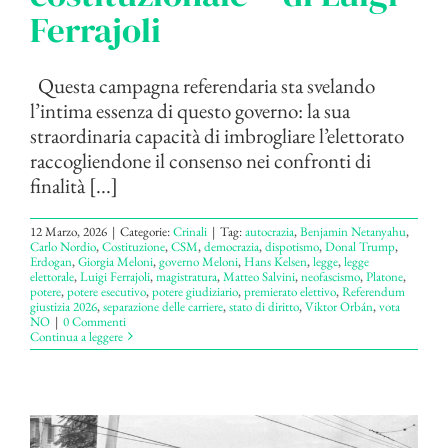
Ferrajoli
Questa campagna referendaria sta svelando
l’intima essenza di questo governo: la sua
straordinaria capacità di imbrogliare l’elettorato
raccogliendone il consenso nei confronti di
finalità [...]
12 Marzo, 2026
|
Categorie:
Crinali
|
Tag:
autocrazia
,
Benjamin Netanyahu
,
Carlo Nordio
,
Costituzione
,
CSM
,
democrazia
,
dispotismo
,
Donal Trump
,
Erdogan
,
Giorgia Meloni
,
governo Meloni
,
Hans Kelsen
,
legge
,
legge
elettorale
,
Luigi Ferrajoli
,
magistratura
,
Matteo Salvini
,
neofascismo
,
Pla­tone
,
potere
,
potere esecutivo
,
potere giudiziario
,
premierato elettivo
,
Referendum
giustizia 2026
,
separazione delle carriere
,
stato di diritto
,
Viktor Orbán
,
vota
NO
|
0 Commenti
Continua a leggere