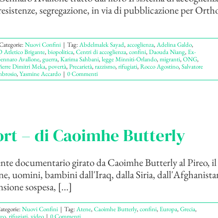
resistenze, segregazione, in via di pubblicazione per Ortho
Categorie:
Nuovi Confini
|
Tag:
Abdelmalek Sayad
,
accoglienza
,
Adelina Galdo
,
 Atletico Brigante
,
biopolitica
,
Centri di accoglienza
,
confini
,
Daouda Niang
,
Ex-
ennaro Avallone
,
guerra
,
Karima Sahbani
,
legge Minniti-Orlando
,
migranti
,
ONG
,
ierre Dimitri Meka
,
povertà
,
Precarietà
,
razzismo
,
rifugiati
,
Rocco Agostino
,
Salvatore
brosio
,
Yasmine Accardo
|
0 Commenti
rt – di Caoimhe Butterly
te documentario girato da Caoimhe Butterly al Pireo, il
, uomini, bambini dall'Iraq, dalla Siria, dall'Afghanista
sione sospesa, [...]
ategorie:
Nuovi Confini
|
Tag:
Atene
,
Caoimhe Butterly
,
confini
,
Europa
,
Grecia
,
reo
,
rifugiati
,
video
|
0 Commenti