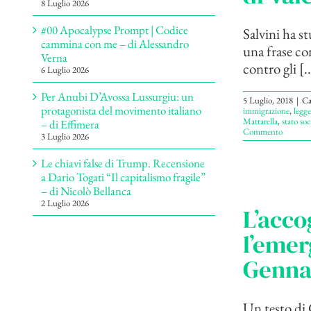
8 Luglio 2026
#00 Apocalypse Prompt | Codice
Salvini ha 
cammina con me – di Alessandro
una frase co
Verna
contro gli [..
6 Luglio 2026
Per Anubi D’Avossa Lussurgiu: un
5 Luglio, 2018
|
Ca
protagonista del movimento italiano
immigrazione
,
legge
Mattarella
,
stato soc
– di Effimera
Commento
3 Luglio 2026
Le chiavi false di Trump. Recensione
a Dario Togati “Il capitalismo fragile”
– di Nicolò Bellanca
2 Luglio 2026
L’acco
l’emer
Genna
Un testo di G