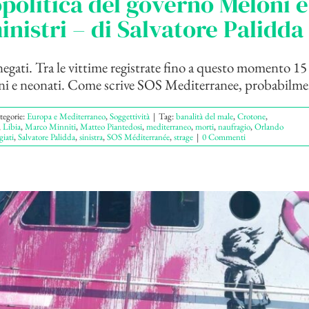
politica del governo Meloni e
inistri – di Salvatore Palidda
egati. Tra le vittime registrate fino a questo momento 15 
i e neonati. Come scrive SOS Mediterranee, probabilmen
tegorie:
Europa e Mediterraneo
,
Soggettività
|
Tag:
banalità del male
,
Crotone
,
,
Libia
,
Marco Minniti
,
Matteo Piantedosi
,
mediterraneo
,
morti
,
naufragio
,
Orlando
giati
,
Salvatore Palidda
,
sinistra
,
SOS Méditerranée
,
strage
|
0 Commenti