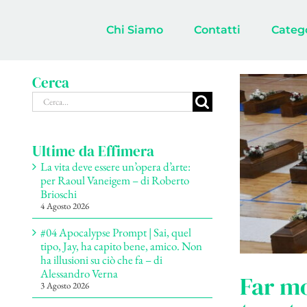
Salta
al
Chi Siamo
Contatti
Categ
contenuto
Cerca
Cerca
per:
Ultime da Effimera
La vita deve essere un’opera d’arte:
per Raoul Vaneigem – di Roberto
Brioschi
4 Agosto 2026
#04 Apocalypse Prompt | Sai, quel
tipo, Jay, ha capito bene, amico. Non
ha illusioni su ciò che fa – di
Alessandro Verna
Far mo
3 Agosto 2026