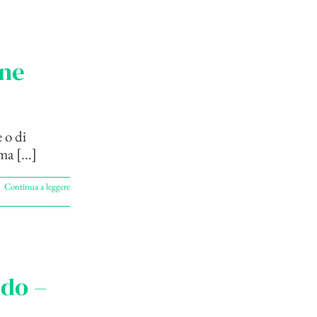
one
 o di
a [...]
Continua a leggere
ido –