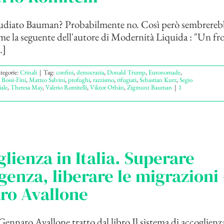
studiato Bauman? Probabilmente no. Così però sembrereb
me la seguente dell'autore di Modernità Liquida : "Un fr
.]
tegorie:
Crinali
|
Tag:
confini
,
democrazia
,
Donald Trump
,
Euronomade
,
 Bossi-Fini
,
Matteo Salvini
,
profughi
,
razzismo
,
rifugiati
,
Sebastian Kurz
,
Segio
iale
,
Theresa May
,
Valerio Romitelli
,
Viktor Orbán
,
Zigmunt Bauman
|
1
glienza in Italia. Superare
genza, liberare le migrazioni 
ro Avallone
ennaro Avallone tratto dal libro Il sistema di accoglienza 