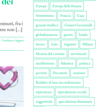
 dei
Europa
Europa della finanza
femminismo
Francia
Gaza
minori, fra i
general intellect
Gianni Giovannelli
te non [...]
globalizzazione
guerra
Israele
Continua a leggere
lavoro
lotte
migranti
Milano
Moneta del comune
movimenti
neoliberismo
Palestina
politica
povertà
Precarietà
razzismo
Reddito di base incondizionato
repressione
riproduzione sociale
soggettività
speculazione finanziaria