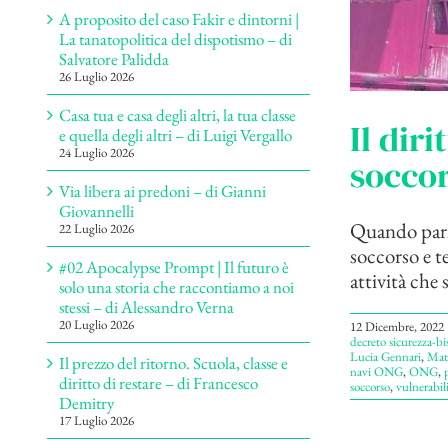
A proposito del caso Fakir e dintorni |
La tanatopolitica del dispotismo – di
Salvatore Palidda
26 Luglio 2026
Casa tua e casa degli altri, la tua classe
Il dir
e quella degli altri – di Luigi Vergallo
24 Luglio 2026
soccor
Via libera ai predoni – di Gianni
Giovannelli
Quando parlia
22 Luglio 2026
soccorso e 
#02 Apocalypse Prompt | Il futuro è
attività che s
solo una storia che raccontiamo a noi
stessi – di Alessandro Verna
20 Luglio 2026
12 Dicembre, 2022
decreto sicurezza-bi
Lucia Gennari
,
Matt
Il prezzo del ritorno. Scuola, classe e
navi ONG
,
ONG
,
diritto di restare – di Francesco
soccorso
,
vulnerabili
Demitry
17 Luglio 2026