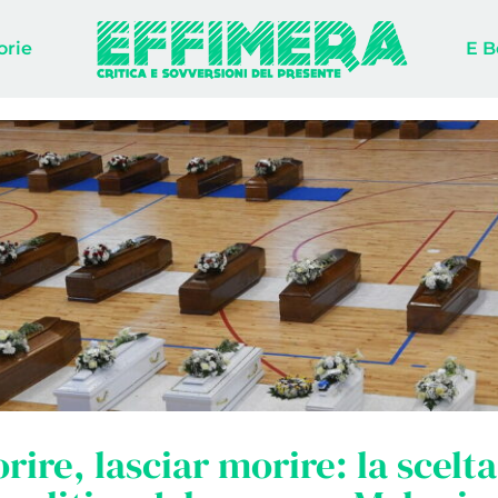
orie
E B
rire, lasciar morire: la scelta