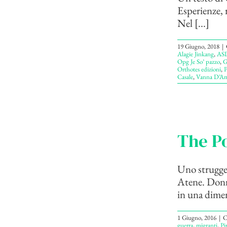
Esperienze, 
Nel [...]
19 Giugno, 2018
|
Alagie Jinkang
,
ASD
Opg Je So’ pazzo
,
G
Orthotes edizioni
,
P
Casale
,
Vanna D’Am
The Po
Uno struggen
Atene. Donne
in una dimen
1 Giugno, 2016
|
C
guerra
,
migranti
,
Pi