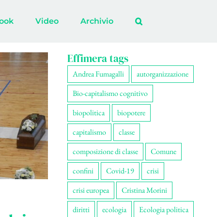
ook
Video
Archivio
Effimera tags
Andrea Fumagalli
autorganizzazione
Bio-capitalismo cognitivo
biopolitica
biopotere
capitalismo
classe
composizione di classe
Comune
confini
Covid-19
crisi
crisi europea
Cristina Morini
diritti
ecologia
Ecologia politica