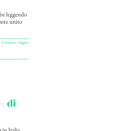
be leggendo
onte unito
Continua a leggere
– di
in Italia.