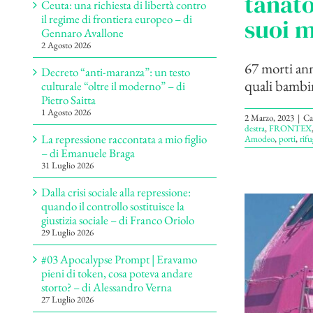
tanato
Ceuta: una richiesta di libertà contro
il regime di frontiera europeo – di
suoi m
Gennaro Avallone
2 Agosto 2026
67 morti ann
Decreto “anti-maranza”: un testo
quali bambin
culturale “oltre il moderno” – di
Pietro Saitta
1 Agosto 2026
2 Marzo, 2023
|
Ca
destra
,
FRONTEX
La repressione raccontata a mio figlio
Amodeo
,
porti
,
rifu
– di Emanuele Braga
31 Luglio 2026
Dalla crisi sociale alla repressione:
quando il controllo sostituisce la
giustizia sociale – di Franco Oriolo
29 Luglio 2026
#03 Apocalypse Prompt | Eravamo
pieni di token, cosa poteva andare
storto? – di Alessandro Verna
27 Luglio 2026