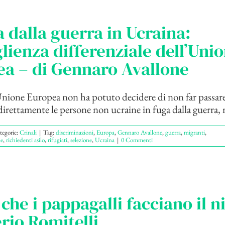
a dalla guerra in Ucraina:
glienza differenziale dell’Uni
a – di Gennaro Avallone
’Unione Europea non ha potuto decidere di non far passare
direttamente le persone non ucraine in fuga dalla guerra, m
tegorie:
Crinali
|
Tag:
discriminazioni
,
Europa
,
Gennaro Avallone
,
guerra
,
migranti
,
ne
,
richiedenti asilo
,
rifugiati
,
selezione
,
Ucraina
|
0 Commenti
che i pappagalli facciano il n
erio Romitelli