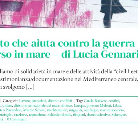
itto che aiuta contro la guerra 
so in mare – di Lucia Gennar
mo di solidarietà in mare e delle attività della “civil fleet
testimonianza/documentazione nel Mediterraneo centrale,
i svolgono [...]
|
Categorie:
Lavoro, precarietà, diritti e conflitti
|
Tag:
Carola Rackete
,
confini
,
s
,
diritto
,
diritto internazionale del mare
,
divieto
,
Europa
,
governo Meloni
,
Libia
,
eo Piantedosi
,
Matteo Salvini
,
mediterraneo
,
migranti
,
naufragio
,
navi di soccorso
,
profughi
,
razzismo
,
repressione
,
richiedenti asilo
,
rifugiati
,
sbarco selettivo
,
Schengen
,
tà
|
0 Commenti