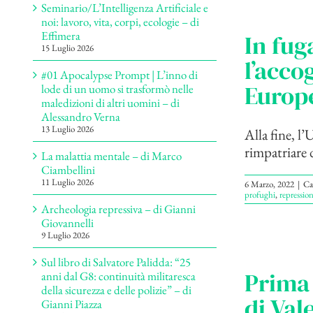
Seminario/L’Intelligenza Artificiale e
noi: lavoro, vita, corpi, ecologie – di
Effimera
In fug
15 Luglio 2026
l’acco
#01 Apocalypse Prompt | L’inno di
Europe
lode di un uomo si trasformò nelle
maledizioni di altri uomini – di
Alessandro Verna
13 Luglio 2026
Alla fine, l
rimpatriare 
La malattia mentale – di Marco
Ciambellini
11 Luglio 2026
6 Marzo, 2022
|
Ca
profughi
,
repressio
Archeologia repressiva – di Gianni
Giovannelli
9 Luglio 2026
Sul libro di Salvatore Palidda: “25
Prima 
anni dal G8: continuità militaresca
della sicurezza e delle polizie” – di
di Val
Gianni Piazza