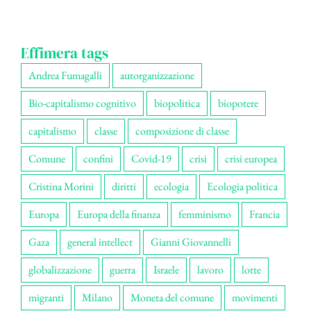
Effimera tags
Andrea Fumagalli
autorganizzazione
Bio-capitalismo cognitivo
biopolitica
biopotere
capitalismo
classe
composizione di classe
Comune
confini
Covid-19
crisi
crisi europea
Cristina Morini
diritti
ecologia
Ecologia politica
Europa
Europa della finanza
femminismo
Francia
Gaza
general intellect
Gianni Giovannelli
globalizzazione
guerra
Israele
lavoro
lotte
migranti
Milano
Moneta del comune
movimenti