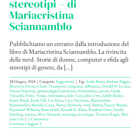
stereotipi – di
Mariacristina
Sciannamblo
Pubblichiamo un estratto dalla introduzione del
libro di Mariacristina Sciannamblo, La rivincita
delle nerd. Storie di donne, computer e sfida agli
sterotipi di genere, da [...]
28 Giugno, 2018
|
Categorie:
Soggettività
|
Tag:
Attila Bruni
,
Barbara Poggio
,
Bronwyn Davies
,
Charis Thompson
,
computer
,
differenze
,
Donald N. Levine
,
Donna Haraway
,
epistemologia femminista
,
femminismo
,
genere
,
Giulia
Trincaldi
,
Helen Verran
,
informatica
,
John Law
,
John Urry
,
Judith Butler
,
Karen Barad
,
Keith Gill
,
Leo Marx
,
Lucy Suchman
,
Mariacristina
Sciannamblo
,
Michela Cozza
,
Nancy Harstock
,
nerd
,
Patricia Yancey Martin
,
Raymond Williams
,
Rom Harré
,
Ronald R. Kline
,
Rosalind Grint
,
Sandra
Harding
,
scienza
,
Silvia Gherardi
,
stereotipi
,
tecnologie
,
Thomas Haigh
,
Wen-
yuan Lin
|
1 Commento
Continua a leggere