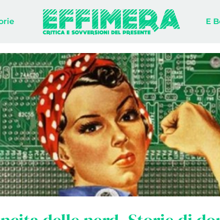
orie
E B