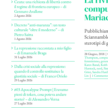
La riv
Ceuta: una richiesta di libertà contro
comput
il regime di frontiera europeo – di
Gennaro Avallone
Maria
2 Agosto 2026
Decreto “anti-maranza”: un testo
culturale “oltre il moderno” – di
Pubblichiamo
Pietro Saitta
Sciannamblo,
1 Agosto 2026
sterotipi di g
La repressione raccontata a mio figlio
– di Emanuele Braga
28 Giugno, 2018
|
31 Luglio 2026
Thompson
,
comput
femminismo
,
gener
Karen Barad
,
Keith 
Dalla crisi sociale alla repressione:
Harstock
,
nerd
,
Pat
quando il controllo sostituisce la
Grint
,
Sandra Hard
giustizia sociale – di Franco Oriolo
Lin
|
1 Commento
29 Luglio 2026
#03 Apocalypse Prompt | Eravamo
pieni di token, cosa poteva andare
storto? – di Alessandro Verna
27 Luglio 2026