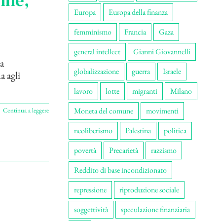
onne,
Europa
Europa della finanza
femminismo
Francia
Gaza
general intellect
Gianni Giovannelli
a
globalizzazione
guerra
Israele
a agli
lavoro
lotte
migranti
Milano
Moneta del comune
movimenti
Continua a leggere
neoliberismo
Palestina
politica
povertà
Precarietà
razzismo
Reddito di base incondizionato
repressione
riproduzione sociale
soggettività
speculazione finanziaria