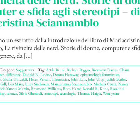
incita delle nerd. Storie di d
er e sfida agli stereotipi – di
cristina Sciannamblo
 un estratto dalla introduzione del libro di Mariacristin
 La rivincita delle nerd. Storie di donne, computer e sfid
enere, da [...]
Categorie:
Soggettività
|
Tag:
Attila Bruni
,
Barbara Poggio
,
Bronwyn Davies
,
Charis
er
,
differenze
,
Donald N. Levine
,
Donna Haraway
,
epistemologia femminista
,
e
,
Giulia Trincaldi
,
Helen Verran
,
informatica
,
John Law
,
John Urry
,
Judith Butler
,
Gill
,
Leo Marx
,
Lucy Suchman
,
Mariacristina Sciannamblo
,
Michela Cozza
,
Nancy
ricia Yancey Martin
,
Raymond Williams
,
Rom Harré
,
Ronald R. Kline
,
Rosalind
ing
,
scienza
,
Silvia Gherardi
,
stereotipi
,
tecnologie
,
Thomas Haigh
,
Wen-yuan