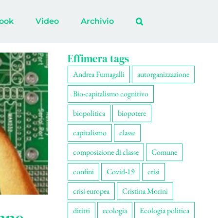
ook
Video
Archivio
Effimera tags
Andrea Fumagalli
autorganizzazione
Bio-capitalismo cognitivo
biopolitica
biopotere
capitalismo
classe
composizione di classe
Comune
confini
Covid-19
crisi
crisi europea
Cristina Morini
diritti
ecologia
Ecologia politica