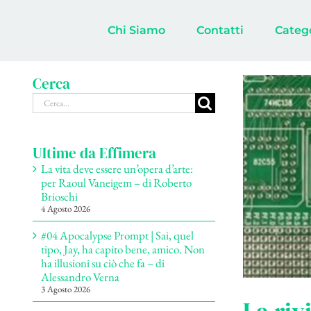
Salta
al
Chi Siamo
Contatti
Categ
contenuto
Cerca
Cerca
per:
Ultime da Effimera
La vita deve essere un’opera d’arte:
per Raoul Vaneigem – di Roberto
Brioschi
4 Agosto 2026
#04 Apocalypse Prompt | Sai, quel
tipo, Jay, ha capito bene, amico. Non
ha illusioni su ciò che fa – di
Alessandro Verna
3 Agosto 2026