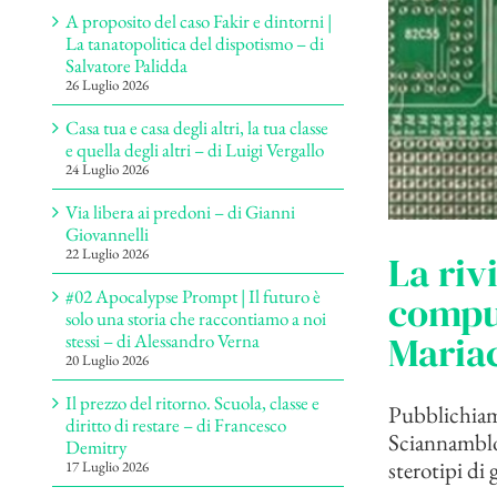
A proposito del caso Fakir e dintorni |
La tanatopolitica del dispotismo – di
Salvatore Palidda
26 Luglio 2026
Casa tua e casa degli altri, la tua classe
e quella degli altri – di Luigi Vergallo
24 Luglio 2026
Via libera ai predoni – di Gianni
Giovannelli
22 Luglio 2026
La riv
#02 Apocalypse Prompt | Il futuro è
comput
solo una storia che raccontiamo a noi
Maria
stessi – di Alessandro Verna
20 Luglio 2026
Il prezzo del ritorno. Scuola, classe e
Pubblichiamo
diritto di restare – di Francesco
Sciannamblo,
Demitry
sterotipi di g
17 Luglio 2026