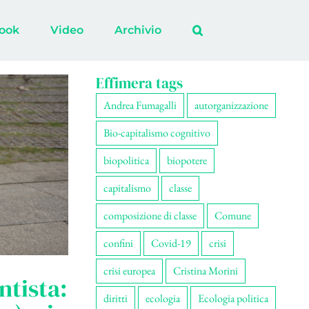
ook
Video
Archivio
Effimera tags
Andrea Fumagalli
autorganizzazione
Bio-capitalismo cognitivo
biopolitica
biopotere
capitalismo
classe
composizione di classe
Comune
confini
Covid-19
crisi
crisi europea
Cristina Morini
tista:
diritti
ecologia
Ecologia politica