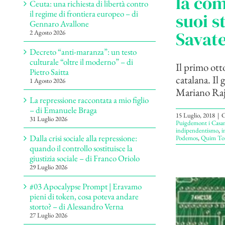
la com
Ceuta: una richiesta di libertà contro
il regime di frontiera europeo – di
suoi s
Gennaro Avallone
Savat
2 Agosto 2026
Decreto “anti-maranza”: un testo
culturale “oltre il moderno” – di
Il primo ott
Pietro Saitta
catalana. Il
1 Agosto 2026
Mariano Rajo
La repressione raccontata a mio figlio
– di Emanuele Braga
15 Luglio, 2018
|
C
31 Luglio 2026
Puigdemont i Casa
indipendentismo
,
i
Dalla crisi sociale alla repressione:
Podemos
,
Quim Tor
quando il controllo sostituisce la
giustizia sociale – di Franco Oriolo
29 Luglio 2026
#03 Apocalypse Prompt | Eravamo
pieni di token, cosa poteva andare
storto? – di Alessandro Verna
27 Luglio 2026