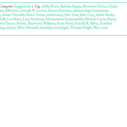
Categorie:
Soggettività
|
Tag:
Attila Bruni
,
Barbara Poggio
,
Bronwyn Davies
,
Charis
er
,
differenze
,
Donald N. Levine
,
Donna Haraway
,
epistemologia femminista
,
e
,
Giulia Trincaldi
,
Helen Verran
,
informatica
,
John Law
,
John Urry
,
Judith Butler
,
Gill
,
Leo Marx
,
Lucy Suchman
,
Mariacristina Sciannamblo
,
Michela Cozza
,
Nancy
ricia Yancey Martin
,
Raymond Williams
,
Rom Harré
,
Ronald R. Kline
,
Rosalind
ing
,
scienza
,
Silvia Gherardi
,
stereotipi
,
tecnologie
,
Thomas Haigh
,
Wen-yuan