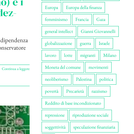
o) e i
Europa
Europa della finanza
dez-
femminismo
Francia
Gaza
general intellect
Gianni Giovannelli
indipendenza
globalizzazione
guerra
Israele
onservatore
lavoro
lotte
migranti
Milano
Moneta del comune
movimenti
Continua a leggere
neoliberismo
Palestina
politica
povertà
Precarietà
razzismo
Reddito di base incondizionato
repressione
riproduzione sociale
soggettività
speculazione finanziaria