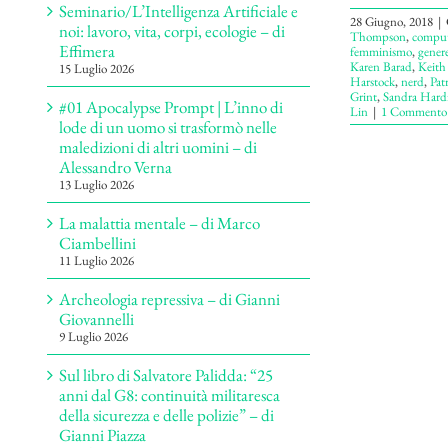
Seminario/L’Intelligenza Artificiale e
28 Giugno, 2018
|
noi: lavoro, vita, corpi, ecologie – di
Thompson
,
comput
Effimera
femminismo
,
gener
Karen Barad
,
Keith 
15 Luglio 2026
Harstock
,
nerd
,
Pat
Grint
,
Sandra Hard
#01 Apocalypse Prompt | L’inno di
Lin
|
1 Commento
lode di un uomo si trasformò nelle
maledizioni di altri uomini – di
Alessandro Verna
13 Luglio 2026
La malattia mentale – di Marco
Ciambellini
11 Luglio 2026
Archeologia repressiva – di Gianni
Giovannelli
9 Luglio 2026
Sul libro di Salvatore Palidda: “25
anni dal G8: continuità militaresca
della sicurezza e delle polizie” – di
Gianni Piazza