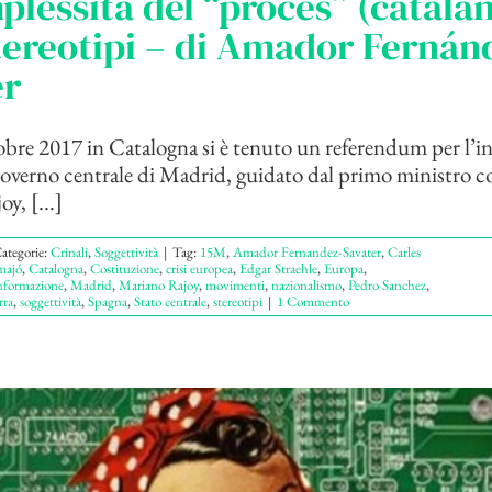
plessità del “procés” (catalan
tereotipi – di Amador Fernán
er
obre 2017 in Catalogna si è tenuto un referendum per l’
 governo centrale di Madrid, guidato dal primo ministro c
y, [...]
ategorie:
Crinali
,
Soggettività
|
Tag:
15M
,
Amador Fernandez-Savater
,
Carles
majó
,
Catalogna
,
Costituzione
,
crisi europea
,
Edgar Straehle
,
Europa
,
nformazione
,
Madrid
,
Mariano Rajoy
,
movimenti
,
nazionalismo
,
Pedro Sanchez
,
ra
,
soggettività
,
Spagna
,
Stato centrale
,
stereotipi
|
1 Commento