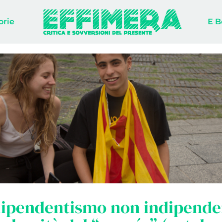
orie
E B
dipendentismo non indipenden