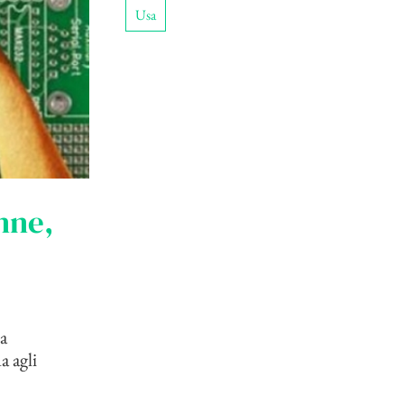
Usa
onne,
a
a agli