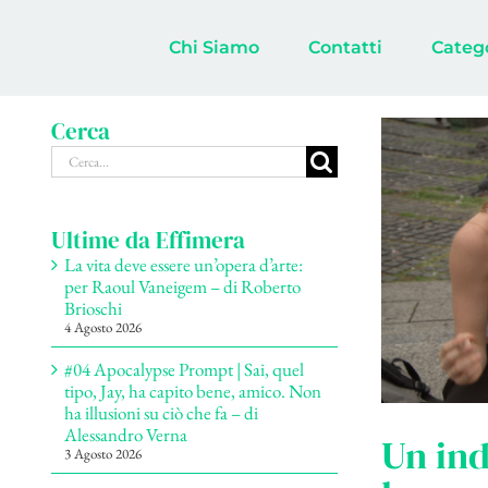
Salta
al
Chi Siamo
Contatti
Categ
contenuto
Cerca
Cerca
per:
Ultime da Effimera
La vita deve essere un’opera d’arte:
per Raoul Vaneigem – di Roberto
Brioschi
4 Agosto 2026
#04 Apocalypse Prompt | Sai, quel
tipo, Jay, ha capito bene, amico. Non
ha illusioni su ciò che fa – di
Alessandro Verna
Un in
3 Agosto 2026