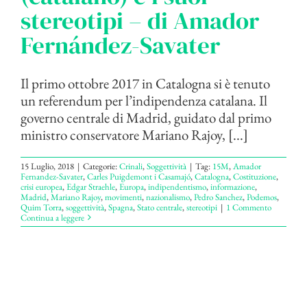
stereotipi – di Amador
Fernández-Savater
Il primo ottobre 2017 in Catalogna si è tenuto
un referendum per l’indipendenza catalana. Il
governo centrale di Madrid, guidato dal primo
ministro conservatore Mariano Rajoy, [...]
15 Luglio, 2018
|
Categorie:
Crinali
,
Soggettività
|
Tag:
15M
,
Amador
Fernandez-Savater
,
Carles Puigdemont i Casamajó
,
Catalogna
,
Costituzione
,
crisi europea
,
Edgar Straehle
,
Europa
,
indipendentismo
,
informazione
,
Madrid
,
Mariano Rajoy
,
movimenti
,
nazionalismo
,
Pedro Sanchez
,
Podemos
,
Quim Torra
,
soggettività
,
Spagna
,
Stato centrale
,
stereotipi
|
1 Commento
Continua a leggere