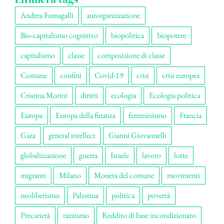
Andrea Fumagalli
autorganizzazione
Bio-capitalismo cognitivo
biopolitica
biopotere
capitalismo
classe
composizione di classe
Comune
confini
Covid-19
crisi
crisi europea
Cristina Morini
diritti
ecologia
Ecologia politica
Europa
Europa della finanza
femminismo
Francia
Gaza
general intellect
Gianni Giovannelli
globalizzazione
guerra
Israele
lavoro
lotte
migranti
Milano
Moneta del comune
movimenti
neoliberismo
Palestina
politica
povertà
Precarietà
razzismo
Reddito di base incondizionato