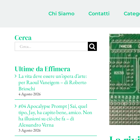
Salta
al
Chi Siamo
Contatti
Categ
contenuto
Cerca
Cerca
per:
Ultime da Effimera
La vita deve essere un’opera d’arte:
per Raoul Vaneigem – di Roberto
Brioschi
4 Agosto 2026
#04 Apocalypse Prompt | Sai, quel
tipo, Jay, ha capito bene, amico. Non
ha illusioni su ciò che fa – di
Alessandro Verna
3 Agosto 2026