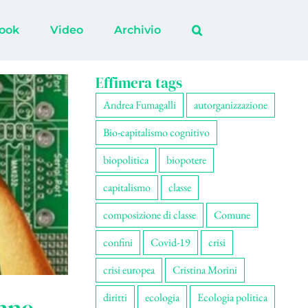
ook
Video
Archivio
Effimera tags
Andrea Fumagalli
autorganizzazione
Bio-capitalismo cognitivo
biopolitica
biopotere
capitalismo
classe
composizione di classe
Comune
confini
Covid-19
crisi
crisi europea
Cristina Morini
diritti
ecologia
Ecologia politica