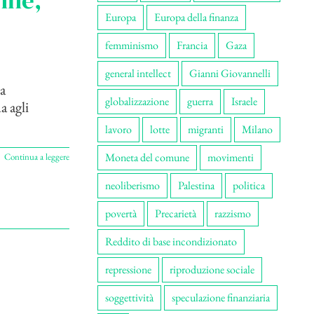
onne,
Europa
Europa della finanza
femminismo
Francia
Gaza
general intellect
Gianni Giovannelli
a
globalizzazione
guerra
Israele
a agli
lavoro
lotte
migranti
Milano
Moneta del comune
movimenti
Continua a leggere
neoliberismo
Palestina
politica
povertà
Precarietà
razzismo
Reddito di base incondizionato
repressione
riproduzione sociale
soggettività
speculazione finanziaria