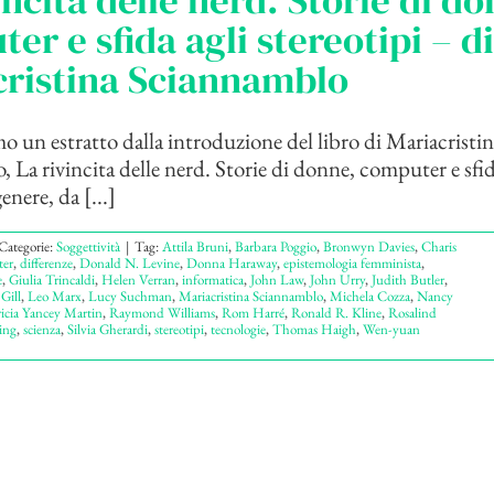
incita delle nerd. Storie di d
er e sfida agli stereotipi – di
cristina Sciannamblo
 un estratto dalla introduzione del libro di Mariacristin
 La rivincita delle nerd. Storie di donne, computer e sfid
enere, da [...]
Categorie:
Soggettività
|
Tag:
Attila Bruni
,
Barbara Poggio
,
Bronwyn Davies
,
Charis
er
,
differenze
,
Donald N. Levine
,
Donna Haraway
,
epistemologia femminista
,
e
,
Giulia Trincaldi
,
Helen Verran
,
informatica
,
John Law
,
John Urry
,
Judith Butler
,
Gill
,
Leo Marx
,
Lucy Suchman
,
Mariacristina Sciannamblo
,
Michela Cozza
,
Nancy
ricia Yancey Martin
,
Raymond Williams
,
Rom Harré
,
Ronald R. Kline
,
Rosalind
ing
,
scienza
,
Silvia Gherardi
,
stereotipi
,
tecnologie
,
Thomas Haigh
,
Wen-yuan