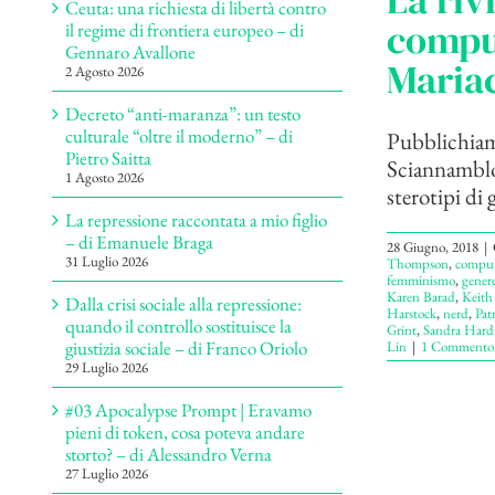
La riv
Ceuta: una richiesta di libertà contro
comput
il regime di frontiera europeo – di
Gennaro Avallone
Maria
2 Agosto 2026
Decreto “anti-maranza”: un testo
culturale “oltre il moderno” – di
Pubblichiamo
Pietro Saitta
Sciannamblo,
1 Agosto 2026
sterotipi di g
La repressione raccontata a mio figlio
– di Emanuele Braga
28 Giugno, 2018
|
31 Luglio 2026
Thompson
,
comput
femminismo
,
gener
Karen Barad
,
Keith 
Dalla crisi sociale alla repressione:
Harstock
,
nerd
,
Pat
quando il controllo sostituisce la
Grint
,
Sandra Hard
giustizia sociale – di Franco Oriolo
Lin
|
1 Commento
29 Luglio 2026
#03 Apocalypse Prompt | Eravamo
pieni di token, cosa poteva andare
storto? – di Alessandro Verna
27 Luglio 2026