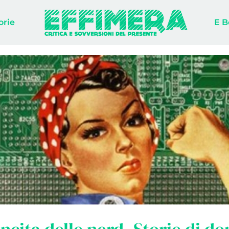
orie
E B