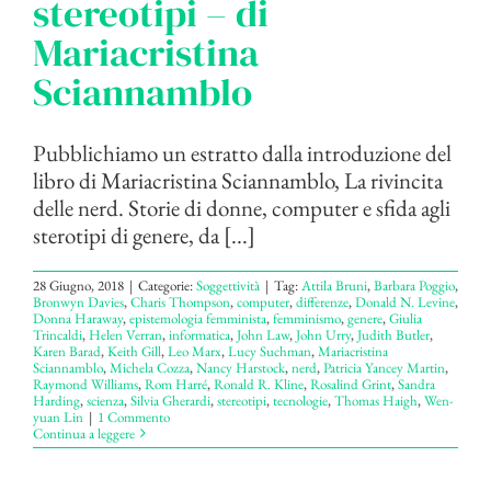
stereotipi – di
Mariacristina
Sciannamblo
Pubblichiamo un estratto dalla introduzione del
libro di Mariacristina Sciannamblo, La rivincita
delle nerd. Storie di donne, computer e sfida agli
sterotipi di genere, da [...]
28 Giugno, 2018
|
Categorie:
Soggettività
|
Tag:
Attila Bruni
,
Barbara Poggio
,
Bronwyn Davies
,
Charis Thompson
,
computer
,
differenze
,
Donald N. Levine
,
Donna Haraway
,
epistemologia femminista
,
femminismo
,
genere
,
Giulia
Trincaldi
,
Helen Verran
,
informatica
,
John Law
,
John Urry
,
Judith Butler
,
Karen Barad
,
Keith Gill
,
Leo Marx
,
Lucy Suchman
,
Mariacristina
Sciannamblo
,
Michela Cozza
,
Nancy Harstock
,
nerd
,
Patricia Yancey Martin
,
Raymond Williams
,
Rom Harré
,
Ronald R. Kline
,
Rosalind Grint
,
Sandra
Harding
,
scienza
,
Silvia Gherardi
,
stereotipi
,
tecnologie
,
Thomas Haigh
,
Wen-
yuan Lin
|
1 Commento
Continua a leggere