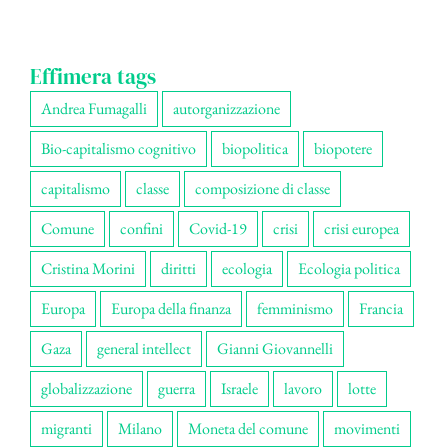
Effimera tags
Andrea Fumagalli
autorganizzazione
Bio-capitalismo cognitivo
biopolitica
biopotere
capitalismo
classe
composizione di classe
Comune
confini
Covid-19
crisi
crisi europea
Cristina Morini
diritti
ecologia
Ecologia politica
Europa
Europa della finanza
femminismo
Francia
Gaza
general intellect
Gianni Giovannelli
globalizzazione
guerra
Israele
lavoro
lotte
migranti
Milano
Moneta del comune
movimenti