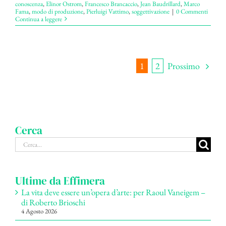
conoscenza
,
Elinor Ostrom
,
Francesco Brancaccio
,
Jean Baudrillard
,
Marco
Fama
,
modo di produzione
,
Pierluigi Vattimo
,
soggettivazione
|
0 Commenti
Continua a leggere
Prossimo
1
2
Cerca
Cerca
per:
Ultime da Effimera
La vita deve essere un’opera d’arte: per Raoul Vaneigem –
di Roberto Brioschi
4 Agosto 2026