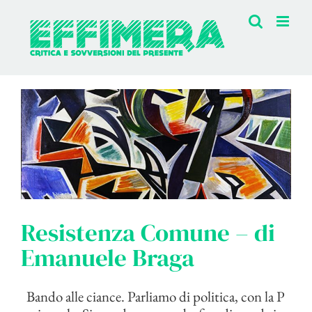
Salta
al
contenuto
Resistenza Comune – di
Emanuele Braga
Bando alle ciance. Parliamo di politica, con la P