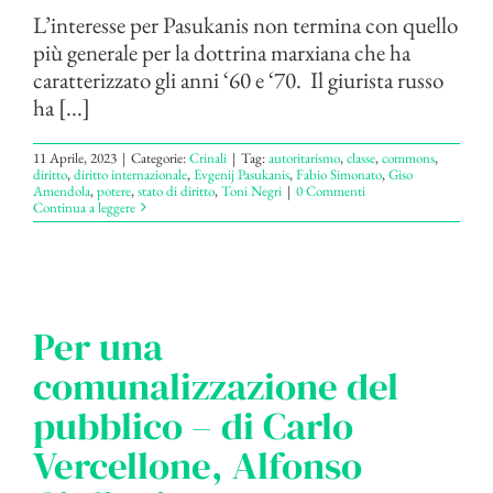
L’interesse per Pasukanis non termina con quello
più generale per la dottrina marxiana che ha
caratterizzato gli anni ‘60 e ‘70. Il giurista russo
ha [...]
11 Aprile, 2023
|
Categorie:
Crinali
|
Tag:
autoritarismo
,
classe
,
commons
,
diritto
,
diritto internazionale
,
Evgenij Pasukanis
,
Fabio Simonato
,
Giso
Amendola
,
potere
,
stato di diritto
,
Toni Negri
|
0 Commenti
Continua a leggere
Per una
comunalizzazione del
pubblico – di Carlo
Vercellone, Alfonso