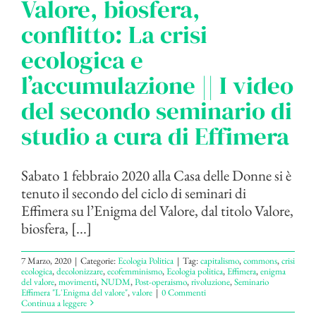
Valore, biosfera,
conflitto: La crisi
ecologica e
l’accumulazione || I video
del secondo seminario di
studio a cura di Effimera
Sabato 1 febbraio 2020 alla Casa delle Donne si è
tenuto il secondo del ciclo di seminari di
Effimera su l’Enigma del Valore, dal titolo Valore,
biosfera, [...]
7 Marzo, 2020
|
Categorie:
Ecologia Politica
|
Tag:
capitalismo
,
commons
,
crisi
ecologica
,
decolonizzare
,
ecofemminismo
,
Ecologia politica
,
Effimera
,
enigma
del valore
,
movimenti
,
NUDM
,
Post-operaismo
,
rivoluzione
,
Seminario
Effimera "L'Enigma del valore"
,
valore
|
0 Commenti
Continua a leggere