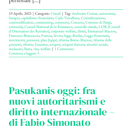
19 Aprile, 2023
|
Categorie:
Crinali
|
Tag:
Ambroise Croizat
,
autonomia
,
bisogni
,
capitalismo finanziario
,
Carlo Vercellone
,
Centralizzazione
,
commodification
,
commoning
,
commons
,
Comune
,
Comune di Parigi
,
comunità
,
Conseil National de la Résistance
,
controllo statale
,
COR (Conseil
d'Orientation des Retraites)
,
corporate welfare
,
diritti
,
Emmanuel Macron
,
Francesco Brancaccio
,
Francia
,
lavoro
,
legge Boulin
,
Legge finanziaria
,
movimenti
,
pensioni
,
plan Juppé
,
riforma Borne-Macron
,
riforma delle
pensioni
,
riforma Touraine
,
scioperi
,
scioperi francesi
,
sécurité sociale
,
sindacato
,
Stato
,
vita
,
welfare
|
1 Commento
Continua a leggere
Pasukanis oggi: fra
nuovi autoritarismi e
diritto internazionale –
di Fabio Simonato