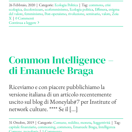
26 Febbraio, 2020
|
Categorie:
Ecologia Politica
|
Tag:
commons
,
crisi
ecologica
,
decolonizzare
,
ecofemminismo
,
Ecologia politica
,
Effimera
,
enigma
del valore
,
femminismo
,
Post-operaismo
,
rivoluzione
,
seminario
,
valore
,
Zoia
X
|
0 Commenti
Continua a leggere
Common Intelligence –
di Emanuele Braga
Riceviamo e con piacere pubblichiamo la
versione italiana di un articolo recentemente
uscito sul blog di Moneylab#7 per Institute of
network culture. **** Se il [...]
31 Ottobre, 2019
|
Categorie:
Comune, reddito, moneta
,
Soggettività
|
Tag:
capitale finanziario
,
commoning
,
commons
,
Emanuele Braga
,
Intelligenza
Comune
,
tecnologia
|
1 Commento