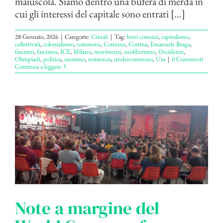
maiuscola. Siamo dentro una bufera di merda in
cui gli interessi del capitale sono entrati [...]
28 Gennaio, 2026
|
Categorie:
Crinali
|
Tag:
beni comuni
,
capitalismo
,
collettività
,
colonialismo
,
commons
,
Comune
,
Cortina
,
Emanuele Braga
,
fascismi
,
fascismo
,
ICE
,
Milano
,
movimenti
,
neoliberismo
,
Occidente
,
Olimpiadi
,
politica
,
razzismo
,
resistenza
,
undercommons
,
Usa
|
0 Commenti
Continua a leggere
Note a margine del