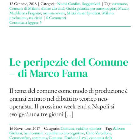
12 Gennaio, 2018
|
Categorie:
Nuovi Confini
,
Soggettività
|
Tag:
commons
,
Comune di Milano
,
diritto alla città
,
Guida galattica per autostoppisti
,
Macao
,
Maddalena Fragnito
,
manutenzione
,
Mietshäuser Syndikat
,
Milano
,
produzione
,
usi civici
|
0 Commenti
Continua a leggere
Le peripezie del Comune
– di Marco Fama
Il tema del comune come modo di produzione è
oramai entrato nel dibattito teorico neo-
operaista. Il prossimo week-end a Napoli si
svolgerà una tre giorni [...]
16 Novembre, 2017
|
Categorie:
Comune, reddito, moneta
|
Tag:
Alfonso
Giuliani
,
beni comuni
,
capitalismo bio-cognitivo
,
Carlo Vercellone
,
Commonfare
,
commons
,
Comune
,
Dardot e Laval
,
economia della