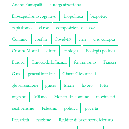
Andrea Fumagalli
autorganizzazione
Bio-capitalismo cognitivo
biopolitica
biopotere
capitalismo
classe
composizione di classe
Comune
confini
Covid-19
crisi
crisi europea
Cristina Morini
diritti
ecologia
Ecologia politica
Europa
Europa della finanza
femminismo
Francia
Gaza
general intellect
Gianni Giovannelli
globalizzazione
guerra
Israele
lavoro
lotte
migranti
Milano
Moneta del comune
movimenti
neoliberismo
Palestina
politica
povertà
Precarietà
razzismo
Reddito di base incondizionato