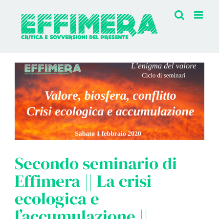
Salta
al
contenuto
Secondo seminario di
Effimera || La crisi
ecologica e
l’accumulazione ||