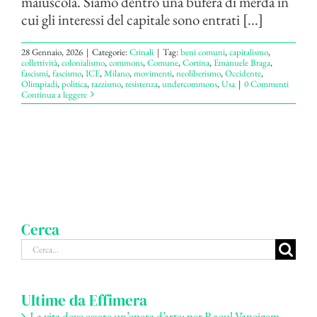
maiuscola. Siamo dentro una bufera di merda in
cui gli interessi del capitale sono entrati [...]
28 Gennaio, 2026
|
Categorie:
Crinali
|
Tag:
beni comuni
,
capitalismo
,
collettività
,
colonialismo
,
commons
,
Comune
,
Cortina
,
Emanuele Braga
,
fascismi
,
fascismo
,
ICE
,
Milano
,
movimenti
,
neoliberismo
,
Occidente
,
Olimpiadi
,
politica
,
razzismo
,
resistenza
,
undercommons
,
Usa
|
0 Commenti
Continua a leggere
Cerca
Cerca
per:
Ultime da Effimera
La vita deve essere un’opera d’arte: per Raoul Vaneigem –