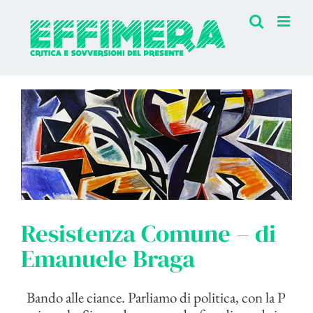
Salta
al
contenuto
Resistenza Comune – di
Emanuele Braga
Bando alle ciance. Parliamo di politica, con la P