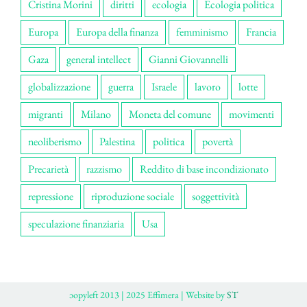
Cristina Morini
diritti
ecologia
Ecologia politica
Europa
Europa della finanza
femminismo
Francia
Gaza
general intellect
Gianni Giovannelli
globalizzazione
guerra
Israele
lavoro
lotte
migranti
Milano
Moneta del comune
movimenti
neoliberismo
Palestina
politica
povertà
Precarietà
razzismo
Reddito di base incondizionato
repressione
riproduzione sociale
soggettività
speculazione finanziaria
Usa
ɔopyleft 2013 | 2025 Effimera | Website by
ST