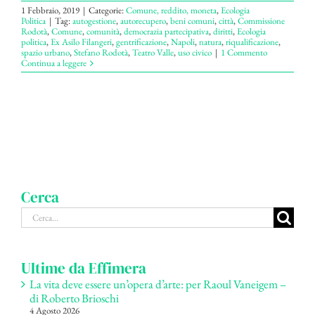
1 Febbraio, 2019
|
Categorie:
Comune, reddito, moneta
,
Ecologia
Politica
|
Tag:
autogestione
,
autorecupero
,
beni comuni
,
città
,
Commissione
Rodotà
,
Comune
,
comunità
,
democrazia partecipativa
,
diritti
,
Ecologia
politica
,
Ex Asilo Filangeri
,
gentrificazione
,
Napoli
,
natura
,
riqualificazione
,
spazio urbano
,
Stefano Rodotà
,
Teatro Valle
,
uso civico
|
1 Commento
Continua a leggere
Cerca
Cerca
per:
Ultime da Effimera
La vita deve essere un’opera d’arte: per Raoul Vaneigem –
di Roberto Brioschi
4 Agosto 2026