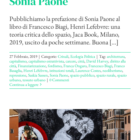
Sonia Paone
Pubblichiamo la prefazione di Sonia Paone al
libro di Francesco Biagi, Henri Lefebvre: una
teoria critica dello spazio, Jaca Book, Milano,
2019, uscito da poche settimane. Buona [...]
27 Febbraio, 2019
|
Categorie:
Crinali
,
Ecologia Politica
|
Tag:
architettura
,
capitalismo
,
capitalismo estrattivista
,
carcere
,
città
,
David Harvey
,
diritto alla
città
,
Finanziarizzazione
,
fordismo
,
Franca Ongaro
,
Francesco Biagi
,
Franco
Basaglia
,
Henri Léfebvre
,
istituzioni totali
,
Laurence Costes
,
neoliberismo
,
repressione
,
Saskia Sassen
,
Sonia Paone
,
spazio pubblico
,
spazio rurale
,
spazio
urbano
,
tessuto urbano
|
0 Commenti
Continua a leggere