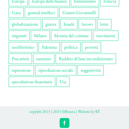
Europa
Europa della finanza
femminismo
Francia
Gaza
general intellect
Gianni Giovannelli
globalizzazione
guerra
Israele
lavoro
lotte
migranti
Milano
Moneta del comune
movimenti
neoliberismo
Palestina
politica
povertà
Precarietà
razzismo
Reddito di base incondizionato
repressione
riproduzione sociale
soggettività
speculazione finanziaria
Usa
ɔopyleft 2013 | 2025 Effimera | Website by
ST
Facebook