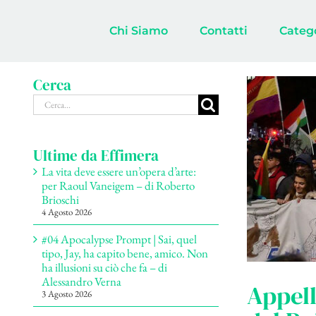
Salta
al
Chi Siamo
Contatti
Categ
contenuto
Cerca
Cerca
per:
Ultime da Effimera
La vita deve essere un’opera d’arte:
per Raoul Vaneigem – di Roberto
Brioschi
4 Agosto 2026
#04 Apocalypse Prompt | Sai, quel
tipo, Jay, ha capito bene, amico. Non
ha illusioni su ciò che fa – di
Alessandro Verna
Appell
3 Agosto 2026