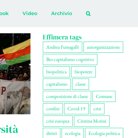
ook
Video
Archivio
Effimera tags
Andrea Fumagalli
autorganizzazione
Bio-capitalismo cognitivo
biopolitica
biopotere
capitalismo
classe
composizione di classe
Comune
confini
Covid-19
crisi
crisi europea
Cristina Morini
sità
diritti
ecologia
Ecologia politica