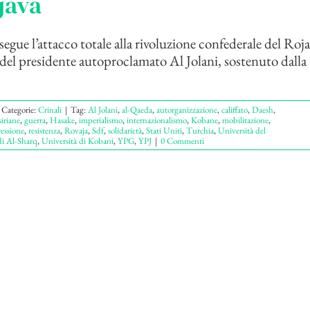
java
segue l’attacco totale alla rivoluzione confederale del Roj
e del presidente autoproclamato Al Jolani, sostenuto dall
Categorie:
Crinali
|
Tag:
Al Jolani
,
al-Qaeda
,
autorganizzazione
,
califfato
,
Daesh
,
iriane
,
guerra
,
Hasake
,
imperialismo
,
internazionalismo
,
Kobane
,
mobilitazione
,
ressione
,
resistenza
,
Rovaja
,
Sdf
,
solidarietà
,
Stati Uniti
,
Turchia
,
Università del
di Al-Sharq
,
Università di Kobani
,
YPG
,
YPJ
|
0 Commenti