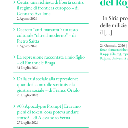
del Ro
Ceuta: una richiesta di libertà contro
il regime di frontiera europeo – di
Gennaro Avallone
In Siria pro
2 Agosto 2026
delle milizi
Decreto “anti-maranza”: un testo
il [...]
culturale “oltre il moderno” – di
Pietro Saitta
24 Gennaio, 2026
|
1 Agosto 2026
forze democratiche s
Raqqa (Sharq)
,
rep
La repressione raccontata a mio figlio
Rojava
,
Università 
– di Emanuele Braga
31 Luglio 2026
Dalla crisi sociale alla repressione:
quando il controllo sostituisce la
giustizia sociale – di Franco Oriolo
29 Luglio 2026
#03 Apocalypse Prompt | Eravamo
pieni di token, cosa poteva andare
storto? – di Alessandro Verna
27 Luglio 2026