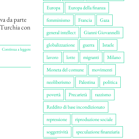
Europa
Europa della finanza
ava da parte
femminismo
Francia
Gaza
a Turchia con
general intellect
Gianni Giovannelli
globalizzazione
guerra
Israele
Continua a leggere
lavoro
lotte
migranti
Milano
Moneta del comune
movimenti
neoliberismo
Palestina
politica
povertà
Precarietà
razzismo
Reddito di base incondizionato
repressione
riproduzione sociale
soggettività
speculazione finanziaria