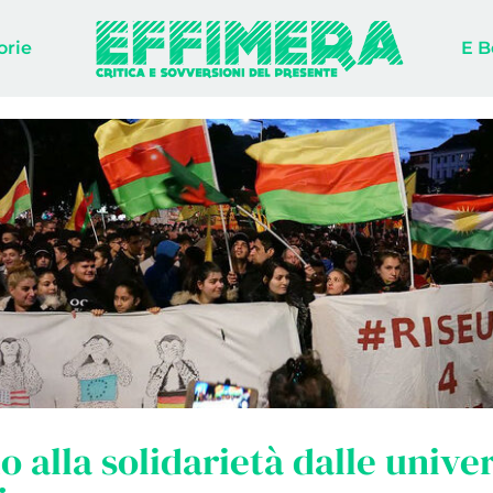
orie
E B
o alla solidarietà dalle univer