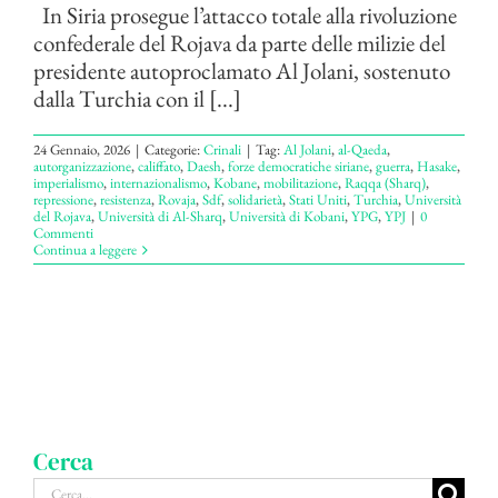
In Siria prosegue l’attacco totale alla rivoluzione
confederale del Rojava da parte delle milizie del
presidente autoproclamato Al Jolani, sostenuto
dalla Turchia con il [...]
24 Gennaio, 2026
|
Categorie:
Crinali
|
Tag:
Al Jolani
,
al-Qaeda
,
autorganizzazione
,
califfato
,
Daesh
,
forze democratiche siriane
,
guerra
,
Hasake
,
imperialismo
,
internazionalismo
,
Kobane
,
mobilitazione
,
Raqqa (Sharq)
,
repressione
,
resistenza
,
Rovaja
,
Sdf
,
solidarietà
,
Stati Uniti
,
Turchia
,
Università
del Rojava
,
Università di Al-Sharq
,
Università di Kobani
,
YPG
,
YPJ
|
0
Commenti
Continua a leggere
Cerca
Cerca