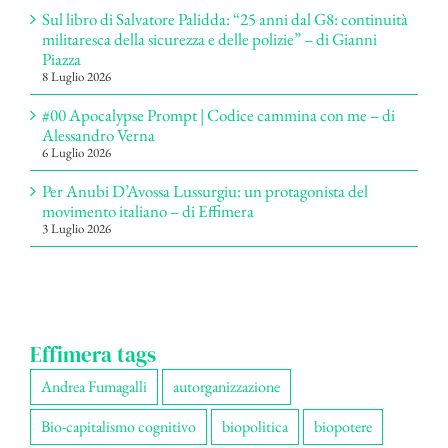
Sul libro di Salvatore Palidda: “25 anni dal G8: continuità
militaresca della sicurezza e delle polizie” – di Gianni
Piazza
8 Luglio 2026
#00 Apocalypse Prompt | Codice cammina con me – di
Alessandro Verna
6 Luglio 2026
Per Anubi D’Avossa Lussurgiu: un protagonista del
movimento italiano – di Effimera
3 Luglio 2026
Effimera tags
Andrea Fumagalli
autorganizzazione
Bio-capitalismo cognitivo
biopolitica
biopotere