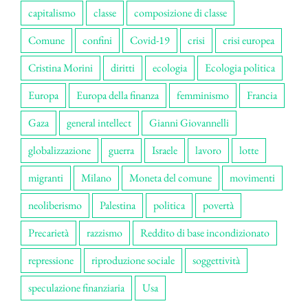
capitalismo
classe
composizione di classe
Comune
confini
Covid-19
crisi
crisi europea
Cristina Morini
diritti
ecologia
Ecologia politica
Europa
Europa della finanza
femminismo
Francia
Gaza
general intellect
Gianni Giovannelli
globalizzazione
guerra
Israele
lavoro
lotte
migranti
Milano
Moneta del comune
movimenti
neoliberismo
Palestina
politica
povertà
Precarietà
razzismo
Reddito di base incondizionato
repressione
riproduzione sociale
soggettività
speculazione finanziaria
Usa