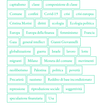
capitalismo
classe
composizione di classe
Comune
confini
Covid-19
crisi
crisi europea
Cristina Morini
diritti
ecologia
Ecologia politica
Europa
Europa della finanza
femminismo
Francia
Gaza
general intellect
Gianni Giovannelli
globalizzazione
guerra
Israele
lavoro
lotte
migranti
Milano
Moneta del comune
movimenti
neoliberismo
Palestina
politica
povertà
Precarietà
razzismo
Reddito di base incondizionato
repressione
riproduzione sociale
soggettività
speculazione finanziaria
Usa