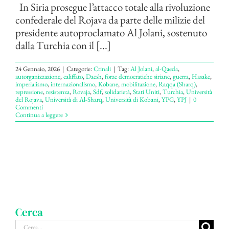
In Siria prosegue l’attacco totale alla rivoluzione
confederale del Rojava da parte delle milizie del
presidente autoproclamato Al Jolani, sostenuto
dalla Turchia con il [...]
24 Gennaio, 2026
|
Categorie:
Crinali
|
Tag:
Al Jolani
,
al-Qaeda
,
autorganizzazione
,
califfato
,
Daesh
,
forze democratiche siriane
,
guerra
,
Hasake
,
imperialismo
,
internazionalismo
,
Kobane
,
mobilitazione
,
Raqqa (Sharq)
,
repressione
,
resistenza
,
Rovaja
,
Sdf
,
solidarietà
,
Stati Uniti
,
Turchia
,
Università
del Rojava
,
Università di Al-Sharq
,
Università di Kobani
,
YPG
,
YPJ
|
0
Commenti
Continua a leggere
Cerca
Cerca