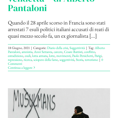
Pantaloni
Quando il 28 aprile scorso in Francia sono stati
arrestati 7 esuli politici italiani accusati di reati di
quasi mezzo secolo fa, un ex giornalista [...]
18 Giugno, 2021
|
Categorie:
Diario della crisi
,
Soggettività
|
Tag:
Alberto
Pantaloni
,
amnistia
,
Anni Settanta
,
carcere
,
Cesare Battisti
,
conflitto
,
estradizione
,
esuli
,
lotta armata
,
lotte
,
movimenti
,
Paolo Persichetti
,
Parigi
,
repressione
,
ricerca
,
sciopero della fame
,
soggettività
,
Storia
,
terrorismo
|
0
Commenti
Continua a leggere