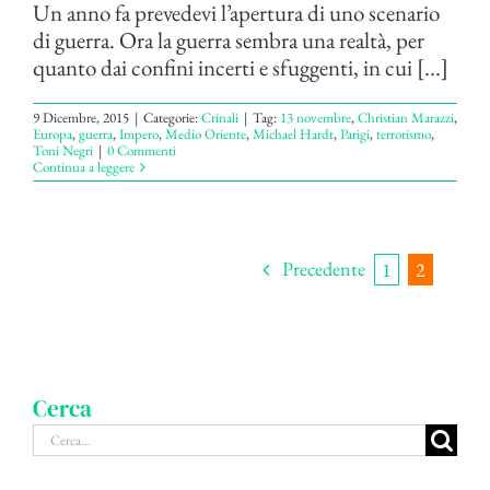
Un anno fa prevedevi l’apertura di uno scenario
di guerra. Ora la guerra sembra una realtà, per
quanto dai confini incerti e sfuggenti, in cui [...]
9 Dicembre, 2015
|
Categorie:
Crinali
|
Tag:
13 novembre
,
Christian Marazzi
,
Europa
,
guerra
,
Impero
,
Medio Oriente
,
Michael Hardt
,
Parigi
,
terrorismo
,
Toni Negri
|
0 Commenti
Continua a leggere
Precedente
1
2
Cerca
Cerca
per: