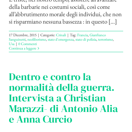
della barbarie nei costumi sociali, così come
all’abbrutimento morale degli individui, che non
si risparmiano nessuna bassezza : in questo [...]
17 Dicembre, 2015
|
Categorie:
Crinali
|
Tag:
Francia
,
Gianfranco
Sanguinetti
,
neoliberismo
,
stato d'emergenza
,
stato di polizia
,
terrorismo
,
Usa
|
0 Commenti
Continua a leggere
Dentro e contro la
normalità della guerra.
Intervista a Christian
Marazzi- di Antonio Alia
e Anna Curcio