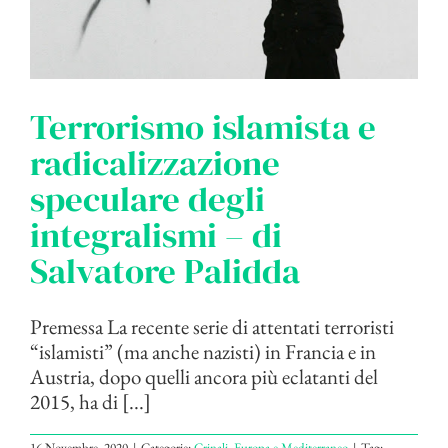
Terrorismo islamista e
radicalizzazione
speculare degli
integralismi – di
Salvatore Palidda
Premessa La recente serie di attentati terroristi
“islamisti” (ma anche nazisti) in Francia e in
Austria, dopo quelli ancora più eclatanti del
2015, ha di [...]
16 Novembre, 2020
|
Categorie:
Crinali
,
Europa e Mediterraneo
|
Tag: