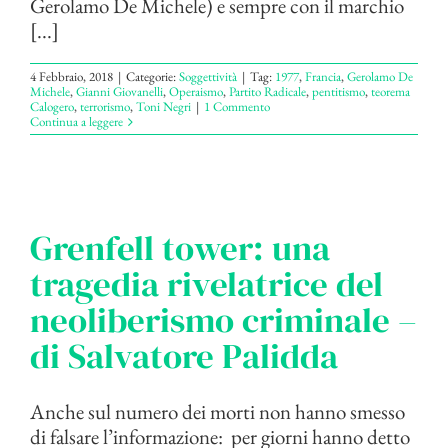
Gerolamo De Michele) e sempre con il marchio
[...]
4 Febbraio, 2018
|
Categorie:
Soggettività
|
Tag:
1977
,
Francia
,
Gerolamo De
Michele
,
Gianni Giovanelli
,
Operaismo
,
Partito Radicale
,
pentitismo
,
teorema
Calogero
,
terrorismo
,
Toni Negri
|
1 Commento
Continua a leggere
Grenfell tower: una
tragedia rivelatrice del
neoliberismo criminale –
di Salvatore Palidda
Anche sul numero dei morti non hanno smesso
di falsare l’informazione: per giorni hanno detto