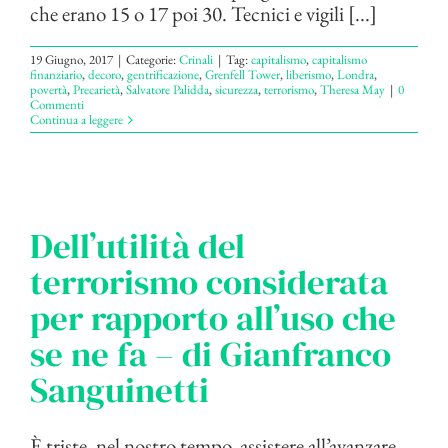
che erano 15 o 17 poi 30. Tecnici e vigili [...]
19 Giugno, 2017
|
Categorie:
Crinali
|
Tag:
capitalismo
,
capitalismo
finanziario
,
decoro
,
gentrificazione
,
Grenfell Tower
,
liberismo
,
Londra
,
povertà
,
Precarietà
,
Salvatore Palidda
,
sicurezza
,
terrorismo
,
Theresa May
|
0
Commenti
Continua a leggere
Dell’utilità del
terrorismo considerata
per rapporto all’uso che
se ne fa – di Gianfranco
Sanguinetti
È triste, nel nostro tempo, assistere all’avanzare