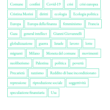
Comune
confini
Covid-19
crisi
crisi europea
Cristina Morini
diritti
ecologia
Ecologia politica
Europa
Europa della finanza
femminismo
Francia
Gaza
general intellect
Gianni Giovannelli
globalizzazione
guerra
Israele
lavoro
lotte
migranti
Milano
Moneta del comune
movimenti
neoliberismo
Palestina
politica
povertà
Precarietà
razzismo
Reddito di base incondizionato
repressione
riproduzione sociale
soggettività
speculazione finanziaria
Usa