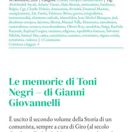
Abdelmalek Sayad
,
Adama Traoré
,
Alain Brossat
,
antisessismo
,
banlieues
,
Belgio
,
Cgt
,
Charlie Hebdo
,
democrazia
,
diversità
,
Emanuel Macron
,
emarginazione
,
Eric Fassin
,
Fabienne Brion
,
guerra
,
integralismo
,
intersezionalità
,
islamismo radicale
,
islamofobia
,
Jean-Michel Blanquer
,
jiad
,
jihadismo europeo
,
laicismo
,
libertà
,
Manuel Valls
,
Maometto
,
musulmani
,
nazionalismo
,
nemico
,
neocolonialismo
,
Olivier Roy
,
omofobia
,
Parigi
,
Rachida
Razzouk
,
Raphaël Liogier
,
razzismo
,
religione
,
repubblica francese
,
Salvatore
Palidda
,
Samuel Paty
,
satira
,
sciovinismo
,
sessismo
,
sovranismo
,
stigma sociale
,
terrorismo
,
violenza
|
1 Commento
Continua a leggere
Le memorie di Toni
Negri – di Gianni
Giovannelli
È uscito il secondo volume della Storia di un
comunista, sempre a cura di Giro (al secolo