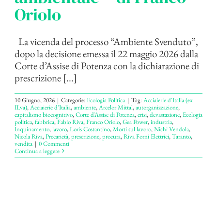
Oriolo
La vicenda del processo “Ambiente Svenduto”,
dopo la decisione emessa il 22 maggio 2026 dalla
Corte d’Assise di Potenza con la dichiarazione di
prescrizione [...]
10 Giugno, 2026
|
Categorie:
Ecologia Politica
|
Tag:
Acciaierie d'Italia (ex
ILva)
,
Acciaierie d’Italia
,
ambiente
,
Arcelor Mittal
,
autorganizzazione
,
capitalismo biocognitivo
,
Corte d’Assise di Potenza
,
crisi
,
devastazione
,
Ecologia
politica
,
fabbrica
,
Fabio Riva
,
Franco Oriolo
,
Gea Power
,
industria
,
Inquinamento
,
lavoro
,
Loris Costantino
,
Morti sul lavoro
,
Nichi Vendola
,
Nicola Riva
,
Precarietà
,
prescrizione
,
procura
,
Riva Forni Elettrici
,
Taranto
,
vendita
|
0 Commenti
Continua a leggere