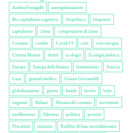
Andrea Fumagalli
autorganizzazione
Bio-capitalismo cognitivo
biopolitica
biopotere
capitalismo
classe
composizione di classe
Comune
confini
Covid-19
crisi
crisi europea
Cristina Morini
diritti
ecologia
Ecologia politica
Europa
Europa della finanza
femminismo
Francia
Gaza
general intellect
Gianni Giovannelli
globalizzazione
guerra
Israele
lavoro
lotte
migranti
Milano
Moneta del comune
movimenti
neoliberismo
Palestina
politica
povertà
Precarietà
razzismo
Reddito di base incondizionato