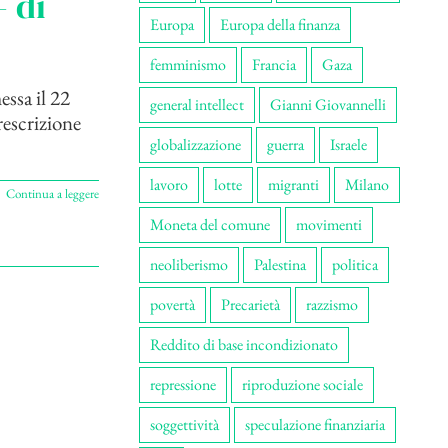
 di
Europa
Europa della finanza
femminismo
Francia
Gaza
ssa il 22
general intellect
Gianni Giovannelli
rescrizione
globalizzazione
guerra
Israele
lavoro
lotte
migranti
Milano
Continua a leggere
Moneta del comune
movimenti
neoliberismo
Palestina
politica
povertà
Precarietà
razzismo
Reddito di base incondizionato
repressione
riproduzione sociale
soggettività
speculazione finanziaria