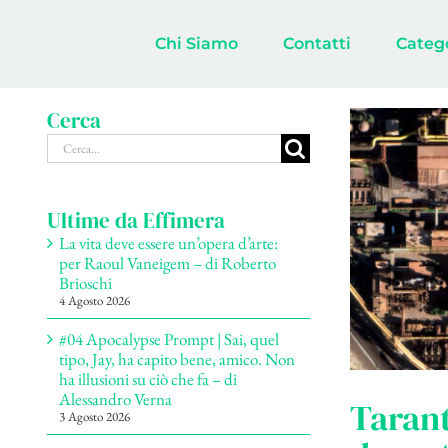
Salta
al
Chi Siamo
Contatti
Categ
contenuto
Cerca
Cerca
per:
Ultime da Effimera
La vita deve essere un’opera d’arte:
per Raoul Vaneigem – di Roberto
Brioschi
4 Agosto 2026
#04 Apocalypse Prompt | Sai, quel
tipo, Jay, ha capito bene, amico. Non
ha illusioni su ciò che fa – di
Alessandro Verna
Tarant
3 Agosto 2026