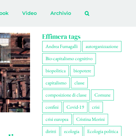
ook
Video
Archivio
Effimera tags
Andrea Fumagalli
autorganizzazione
Bio-capitalismo cognitivo
biopolitica
biopotere
capitalismo
classe
composizione di classe
Comune
confini
Covid-19
crisi
crisi europea
Cristina Morini
diritti
ecologia
Ecologia politica