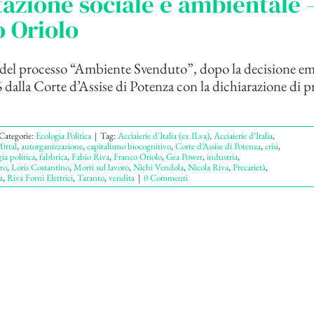
azione sociale e ambientale –
 Oriolo
del processo “Ambiente Svenduto”, dopo la decisione eme
dalla Corte d’Assise di Potenza con la dichiarazione di p
Categorie:
Ecologia Politica
|
Tag:
Acciaierie d'Italia (ex ILva)
,
Acciaierie d’Italia
,
ittal
,
autorganizzazione
,
capitalismo biocognitivo
,
Corte d’Assise di Potenza
,
crisi
,
ia politica
,
fabbrica
,
Fabio Riva
,
Franco Oriolo
,
Gea Power
,
industria
,
ro
,
Loris Costantino
,
Morti sul lavoro
,
Nichi Vendola
,
Nicola Riva
,
Precarietà
,
a
,
Riva Forni Elettrici
,
Taranto
,
vendita
|
0 Commenti