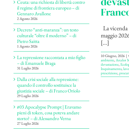
devast
Ceuta: una richiesta di libertà contro
il regime di frontiera europeo – di
Franco
Gennaro Avallone
2 Agosto 2026
La vicenda 
Decreto “anti-maranza”: un testo
maggio 2026 
culturale “oltre il moderno” – di
Pietro Saitta
[...]
1 Agosto 2026
10 Giugno, 2026
|
La repressione raccontata a mio figlio
ambiente
,
Arcelor M
– di Emanuele Braga
devastazione
,
Ecolog
31 Luglio 2026
Inquinamento
,
lavo
prescrizione
,
procur
Dalla crisi sociale alla repressione:
quando il controllo sostituisce la
giustizia sociale – di Franco Oriolo
29 Luglio 2026
#03 Apocalypse Prompt | Eravamo
pieni di token, cosa poteva andare
storto? – di Alessandro Verna
27 Luglio 2026