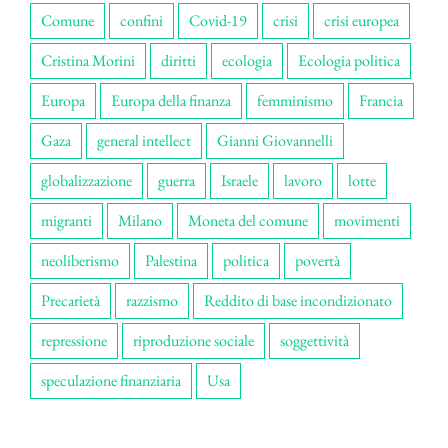
Comune
confini
Covid-19
crisi
crisi europea
Cristina Morini
diritti
ecologia
Ecologia politica
Europa
Europa della finanza
femminismo
Francia
Gaza
general intellect
Gianni Giovannelli
globalizzazione
guerra
Israele
lavoro
lotte
migranti
Milano
Moneta del comune
movimenti
neoliberismo
Palestina
politica
povertà
Precarietà
razzismo
Reddito di base incondizionato
repressione
riproduzione sociale
soggettività
speculazione finanziaria
Usa