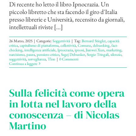
Di recente ho letto il libro Ipnocrazia. Un
piccolo libretto che sta facendo il giro d'Italia
presso librerie e Università, recensito da giornali,
intellettuali riviste [...]
26 Marzo, 2025
|
Categorie:
Soggettività
|
Tag:
Bernard Stiegler
,
capacità
critica
,
capitalismo di piattaforma
,
collettività
,
Comune
,
debunking
,
fact-
checking
,
intelligenza artificiale
,
Ipnocrazia
,
ipnosi
,
Jianwei Xun
,
marketing
,
narcisismo
,
paura
,
pensiero critico
,
Segej Debunker
,
Sergio Tringali
,
silenzio
,
soggettività
,
sorveglianza
,
Tlon
|
0 Commenti
Continua a leggere
Sulla felicità come opera
in lotta nel lavoro della
conoscenza – di Nicolas
Martino