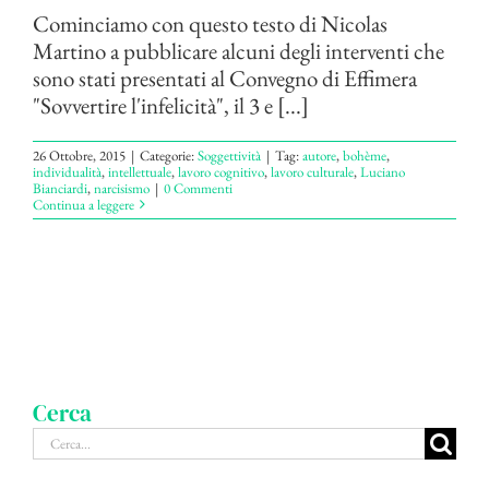
Cominciamo con questo testo di Nicolas
Martino a pubblicare alcuni degli interventi che
sono stati presentati al Convegno di Effimera
"Sovvertire l'infelicità", il 3 e [...]
26 Ottobre, 2015
|
Categorie:
Soggettività
|
Tag:
autore
,
bohème
,
individualità
,
intellettuale
,
lavoro cognitivo
,
lavoro culturale
,
Luciano
Bianciardi
,
narcisismo
|
0 Commenti
Continua a leggere
Cerca
Cerca
per: