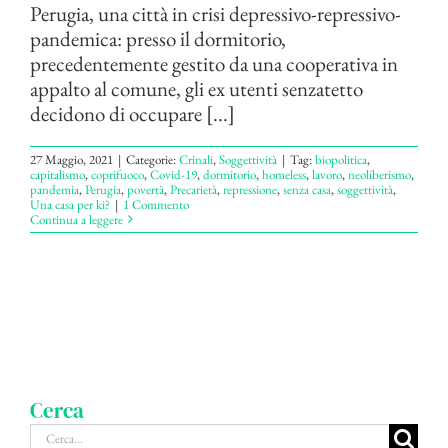
Perugia, una città in crisi depressivo-repressivo-
pandemica: presso il dormitorio,
precedentemente gestito da una cooperativa in
appalto al comune, gli ex utenti senzatetto
decidono di occupare [...]
27 Maggio, 2021
|
Categorie:
Crinali
,
Soggettività
|
Tag:
biopolitica
,
capitalismo
,
coprifuoco
,
Covid-19
,
dormitorio
,
homeless
,
lavoro
,
neoliberismo
,
pandemia
,
Perugia
,
povertà
,
Precarietà
,
repressione
,
senza casa
,
soggettività
,
Una casa per ki?
|
1 Commento
Continua a leggere
Cerca
Cerca