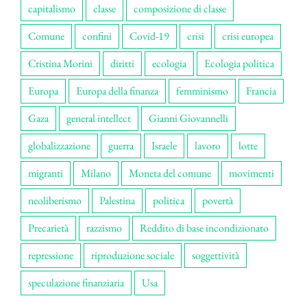
capitalismo
classe
composizione di classe
Comune
confini
Covid-19
crisi
crisi europea
Cristina Morini
diritti
ecologia
Ecologia politica
Europa
Europa della finanza
femminismo
Francia
Gaza
general intellect
Gianni Giovannelli
globalizzazione
guerra
Israele
lavoro
lotte
migranti
Milano
Moneta del comune
movimenti
neoliberismo
Palestina
politica
povertà
Precarietà
razzismo
Reddito di base incondizionato
repressione
riproduzione sociale
soggettività
speculazione finanziaria
Usa