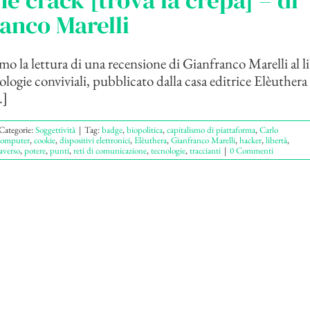
he crack [trova la crepa] – di
anco Marelli
o la lettura di una recensione di Gianfranco Marelli al l
logie conviviali, pubblicato dalla casa editrice Elèuther
.]
Categorie:
Soggettività
|
Tag:
badge
,
biopolitica
,
capitalismo di piattaforma
,
Carlo
computer
,
cookie
,
dispositivi elettronici
,
Elèuthera
,
Gianfranco Marelli
,
hacker
,
libertà
,
averso
,
potere
,
punti
,
reti di comunicazione
,
tecnologie
,
traccianti
|
0 Commenti