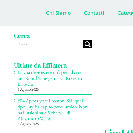
Salta
al
Chi Siamo
Contatti
Categ
contenuto
Cerca
Cerca
per:
Ultime da Effimera
La vita deve essere un’opera d’arte:
per Raoul Vaneigem – di Roberto
Brioschi
4 Agosto 2026
#04 Apocalypse Prompt | Sai, quel
tipo, Jay, ha capito bene, amico. Non
ha illusioni su ciò che fa – di
Alessandro Verna
3 Agosto 2026