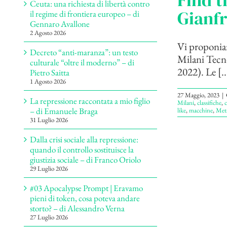
Find t
Ceuta: una richiesta di libertà contro
Gianfr
il regime di frontiera europeo – di
Gennaro Avallone
2 Agosto 2026
Vi proponiam
Decreto “anti-maranza”: un testo
Milani Tecno
culturale “oltre il moderno” – di
2022). Le [..
Pietro Saitta
1 Agosto 2026
27 Maggio, 2023
|
La repressione raccontata a mio figlio
Milani
,
classifiche
,
– di Emanuele Braga
like
,
macchine
,
Met
31 Luglio 2026
Dalla crisi sociale alla repressione:
quando il controllo sostituisce la
giustizia sociale – di Franco Oriolo
29 Luglio 2026
#03 Apocalypse Prompt | Eravamo
pieni di token, cosa poteva andare
storto? – di Alessandro Verna
27 Luglio 2026