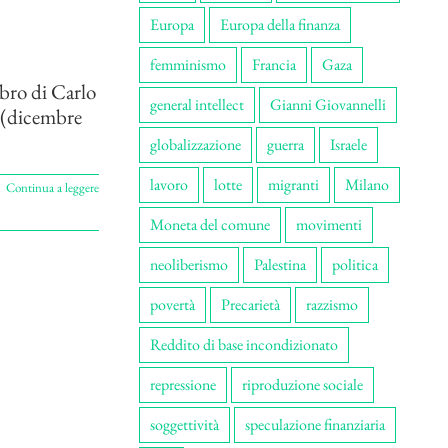
Europa
Europa della finanza
femminismo
Francia
Gaza
ibro di Carlo
general intellect
Gianni Giovannelli
a (dicembre
globalizzazione
guerra
Israele
lavoro
lotte
migranti
Milano
Continua a leggere
Moneta del comune
movimenti
neoliberismo
Palestina
politica
povertà
Precarietà
razzismo
Reddito di base incondizionato
repressione
riproduzione sociale
soggettività
speculazione finanziaria