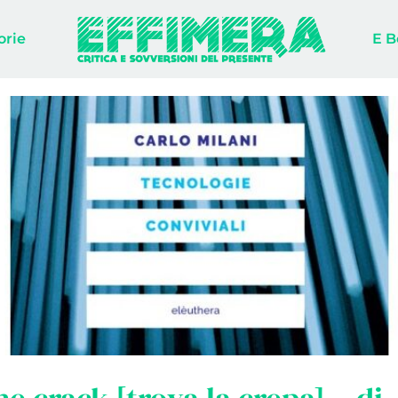
orie
E B