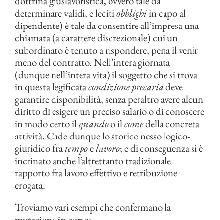
dottrina giuslavoristica, ovvero tale da
determinare validi, e leciti
obblighi
in capo al
dipendente) è tale da consentire all’impresa una
chiamata (a carattere discrezionale) cui un
subordinato è tenuto a rispondere, pena il venir
meno del contratto. Nell’intera giornata
(dunque nell’intera vita) il soggetto che si trova
in questa legificata
condizione precaria
deve
garantire disponibilità, senza peraltro avere alcun
diritto di esigere un preciso salario o di conoscere
in modo certo il
quando
o il
come
della concreta
attività. Cade dunque lo storico nesso logico-
giuridico fra
tempo
e
lavoro
; e di conseguenza si è
incrinato anche l’altrettanto tradizionale
rapporto fra lavoro effettivo e retribuzione
erogata.
Troviamo vari esempi che confermano la
mutazione in corso: