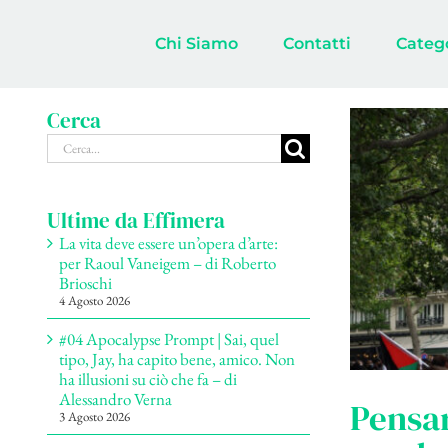
Salta
al
Chi Siamo
Contatti
Categ
contenuto
Cerca
Cerca
per:
Ultime da Effimera
La vita deve essere un’opera d’arte:
per Raoul Vaneigem – di Roberto
Brioschi
4 Agosto 2026
#04 Apocalypse Prompt | Sai, quel
tipo, Jay, ha capito bene, amico. Non
ha illusioni su ciò che fa – di
Alessandro Verna
Pensar
3 Agosto 2026