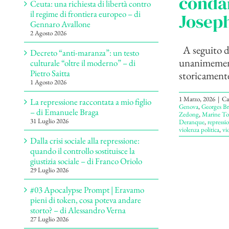
condan
Ceuta: una richiesta di libertà contro
il regime di frontiera europeo – di
Josep
Gennaro Avallone
2 Agosto 2026
A seguito de
Decreto “anti-maranza”: un testo
unanimemente
culturale “oltre il moderno” – di
Pietro Saitta
storicamente
1 Agosto 2026
1 Marzo, 2026
|
Ca
La repressione raccontata a mio figlio
Genova
,
Georges Br
– di Emanuele Braga
Zedong
,
Marine To
31 Luglio 2026
Deranque
,
repressi
violenza politica
,
vi
Dalla crisi sociale alla repressione:
quando il controllo sostituisce la
giustizia sociale – di Franco Oriolo
29 Luglio 2026
#03 Apocalypse Prompt | Eravamo
pieni di token, cosa poteva andare
storto? – di Alessandro Verna
27 Luglio 2026