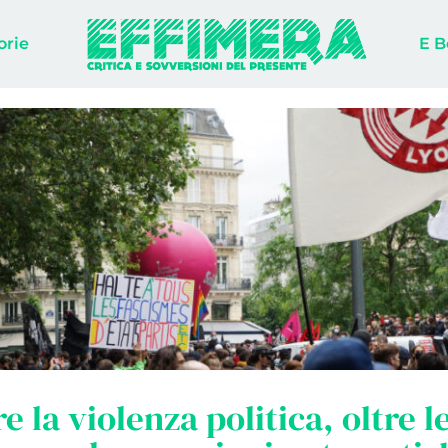
orie
E B
e la violenza politica, oltre l