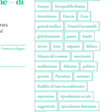
e – di
Europa
Europa della finanza
femminismo
Francia
Gaza
tata
general intellect
Gianni Giovannelli
né
globalizzazione
guerra
Israele
lavoro
lotte
migranti
Milano
Continua a leggere
Moneta del comune
movimenti
neoliberismo
Palestina
politica
povertà
Precarietà
razzismo
Reddito di base incondizionato
repressione
riproduzione sociale
soggettività
speculazione finanziaria