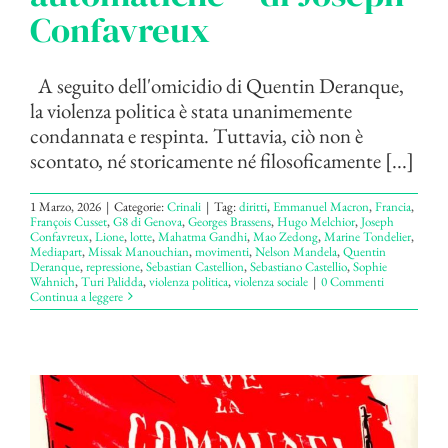
Confavreux
A seguito dell'omicidio di Quentin Deranque,
la violenza politica è stata unanimemente
condannata e respinta. Tuttavia, ciò non è
scontato, né storicamente né filosoficamente [...]
1 Marzo, 2026
|
Categorie:
Crinali
|
Tag:
diritti
,
Emmanuel Macron
,
Francia
,
François Cusset
,
G8 di Genova
,
Georges Brassens
,
Hugo Melchior
,
Joseph
Confavreux
,
Lione
,
lotte
,
Mahatma Gandhi
,
Mao Zedong
,
Marine Tondelier
,
Mediapart
,
Missak Manouchian
,
movimenti
,
Nelson Mandela
,
Quentin
Deranque
,
repressione
,
Sebastian Castellion
,
Sebastiano Castellio
,
Sophie
Wahnich
,
Turi Palidda
,
violenza politica
,
violenza sociale
|
0 Commenti
Continua a leggere