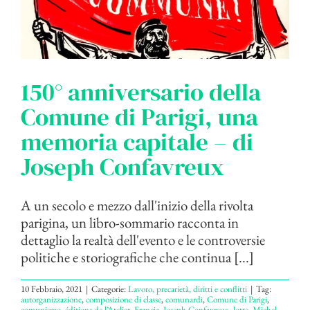
150° anniversario della
Comune di Parigi, una
memoria capitale – di
Joseph Confavreux
A un secolo e mezzo dall'inizio della rivolta
parigina, un libro-sommario racconta in
dettaglio la realtà dell'evento e le controversie
politiche e storiografiche che continua [...]
10 Febbraio, 2021
|
Categorie:
Lavoro, precarietà, diritti e conflitti
|
Tag:
autorganizzazione
,
composizione di classe
,
comunardi
,
Comune di Parigi
,
comunismo
,
éditions de l’Atelier
,
Francia
,
Joseph Confavreux
,
lotte
,
Michel