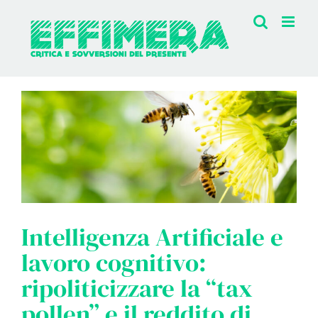
Salta
al
contenuto
Intelligenza Artificiale e
lavoro cognitivo:
ripoliticizzare la “tax
pollen” e il reddito di