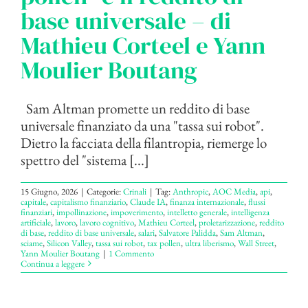
base universale – di
Mathieu Corteel e Yann
Moulier Boutang
Sam Altman promette un reddito di base
universale finanziato da una "tassa sui robot".
Dietro la facciata della filantropia, riemerge lo
spettro del "sistema [...]
15 Giugno, 2026
|
Categorie:
Crinali
|
Tag:
Anthropic
,
AOC Media
,
api
,
capitale
,
capitalismo finanziario
,
Claude IA
,
finanza internazionale
,
flussi
finanziari
,
impollinazione
,
impoverimento
,
intelletto generale
,
intelligenza
artificiale
,
lavoro
,
lavoro cognitivo
,
Mathieu Corteel
,
proletarizzazione
,
reddito
di base
,
reddito di base universale
,
salari
,
Salvatore Palidda
,
Sam Altman
,
sciame
,
Silicon Valley
,
tassa sui robot
,
tax pollen
,
ultra liberismo
,
Wall Street
,
Yann Moulier Boutang
|
1 Commento
Continua a leggere