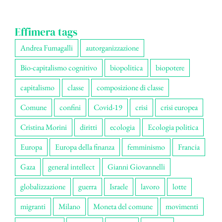
Effimera tags
Andrea Fumagalli
autorganizzazione
Bio-capitalismo cognitivo
biopolitica
biopotere
capitalismo
classe
composizione di classe
Comune
confini
Covid-19
crisi
crisi europea
Cristina Morini
diritti
ecologia
Ecologia politica
Europa
Europa della finanza
femminismo
Francia
Gaza
general intellect
Gianni Giovannelli
globalizzazione
guerra
Israele
lavoro
lotte
migranti
Milano
Moneta del comune
movimenti