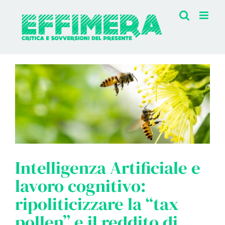
Salta
al
contenuto
Intelligenza Artificiale e
lavoro cognitivo:
ripoliticizzare la “tax
pollen” e il reddito di