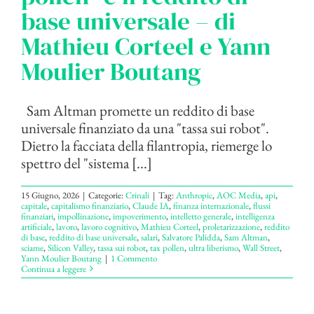
base universale – di
Mathieu Corteel e Yann
Moulier Boutang
Sam Altman promette un reddito di base
universale finanziato da una "tassa sui robot".
Dietro la facciata della filantropia, riemerge lo
spettro del "sistema [...]
15 Giugno, 2026
|
Categorie:
Crinali
|
Tag:
Anthropic
,
AOC Media
,
api
,
capitale
,
capitalismo finanziario
,
Claude IA
,
finanza internazionale
,
flussi
finanziari
,
impollinazione
,
impoverimento
,
intelletto generale
,
intelligenza
artificiale
,
lavoro
,
lavoro cognitivo
,
Mathieu Corteel
,
proletarizzazione
,
reddito
di base
,
reddito di base universale
,
salari
,
Salvatore Palidda
,
Sam Altman
,
sciame
,
Silicon Valley
,
tassa sui robot
,
tax pollen
,
ultra liberismo
,
Wall Street
,
Yann Moulier Boutang
|
1 Commento
Continua a leggere