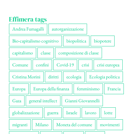
Effimera tags
Andrea Fumagalli
autorganizzazione
Bio-capitalismo cognitivo
biopolitica
biopotere
capitalismo
classe
composizione di classe
Comune
confini
Covid-19
crisi
crisi europea
Cristina Morini
diritti
ecologia
Ecologia politica
Europa
Europa della finanza
femminismo
Francia
Gaza
general intellect
Gianni Giovannelli
globalizzazione
guerra
Israele
lavoro
lotte
migranti
Milano
Moneta del comune
movimenti