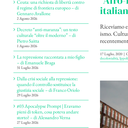
“Afro-
Ceuta: una richiesta di libertà contro
italia
il regime di frontiera europeo – di
Gennaro Avallone
2 Agosto 2026
Riceviamo e 
Decreto “anti-maranza”: un testo
ismo. Cultu
culturale “oltre il moderno” – di
recentemente
Pietro Saitta
1 Agosto 2026
17 Luglio, 2020
|
C
La repressione raccontata a mio figlio
decolonialità
,
Ippoli
– di Emanuele Braga
31 Luglio 2026
Dalla crisi sociale alla repressione:
quando il controllo sostituisce la
giustizia sociale – di Franco Oriolo
29 Luglio 2026
#03 Apocalypse Prompt | Eravamo
pieni di token, cosa poteva andare
storto? – di Alessandro Verna
27 Luglio 2026