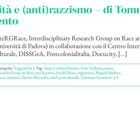
ità e (anti)razzismo – di To
ento
teRGRace, Interdisciplinary Research Group on Race a
versità di Padova) in collaborazione con il Centro Inter
lturale, DISSGeA, Postcolonialitalia, Docucity, [...]
ategorie:
Soggettività
|
Tag:
classe
,
Cultural Studies
,
Gaia Giuliani
,
genere
,
Research Group on Race and Racisms
,
InteRGRace
,
migrazioni
,
Miguel Mellino
,
azza
,
razzismo
,
Sandro Mezzadra
,
studi postcoloniali
,
Tommaso Guariento
|
0