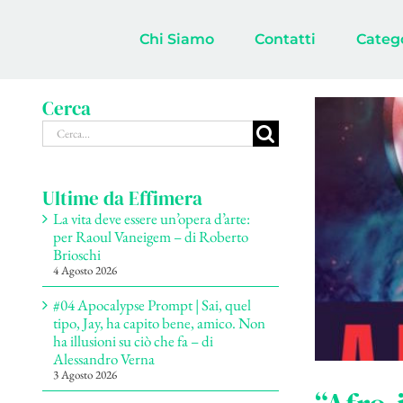
Salta
al
Chi Siamo
Contatti
Categ
contenuto
Cerca
Cerca
per:
Ultime da Effimera
La vita deve essere un’opera d’arte:
per Raoul Vaneigem – di Roberto
Brioschi
4 Agosto 2026
#04 Apocalypse Prompt | Sai, quel
tipo, Jay, ha capito bene, amico. Non
ha illusioni su ciò che fa – di
Alessandro Verna
3 Agosto 2026