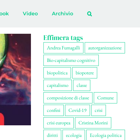
ook
Video
Archivio
Effimera tags
Andrea Fumagalli
autorganizzazione
Bio-capitalismo cognitivo
biopolitica
biopotere
capitalismo
classe
composizione di classe
Comune
confini
Covid-19
crisi
crisi europea
Cristina Morini
diritti
ecologia
Ecologia politica