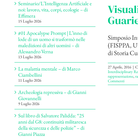
Seminario/L’Intelligenza Artificiale e
Visual
noi: lavoro, vita, corpi, ecologie – di
Effimera
Guari
15 Luglio 2026
#01 Apocalypse Prompt | L’inno di
Simposio In
lode di un uomo si trasformò nelle
(FISPPA, Uni
maledizioni di altri uomini – di
Alessandro Verna
di Storia Cu
13 Luglio 2026
27 Aprile, 2016
|
C
La malattia mentale – di Marco
Interdisciplinary 
Ciambellini
rappresentazione
,
r
11 Luglio 2026
Commenti
Archeologia repressiva – di Gianni
Giovannelli
9 Luglio 2026
Sul libro di Salvatore Palidda: “25
anni dal G8: continuità militaresca
della sicurezza e delle polizie” – di
Gianni Piazza