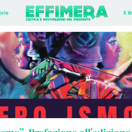
orie
E B