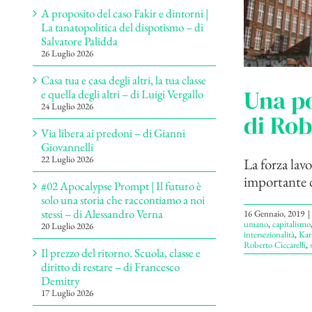
A proposito del caso Fakir e dintorni |
La tanatopolitica del dispotismo – di
Salvatore Palidda
26 Luglio 2026
Casa tua e casa degli altri, la tua classe
Una po
e quella degli altri – di Luigi Vergallo
24 Luglio 2026
di Rob
Via libera ai predoni – di Gianni
Giovannelli
22 Luglio 2026
La forza lav
importante de
#02 Apocalypse Prompt | Il futuro è
solo una storia che raccontiamo a noi
stessi – di Alessandro Verna
16 Gennaio, 2019
|
umano
,
capitalismo
20 Luglio 2026
intersezionalità
,
Kar
Roberto Ciccarelli
,
Il prezzo del ritorno. Scuola, classe e
diritto di restare – di Francesco
Demitry
17 Luglio 2026