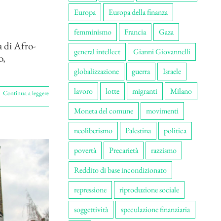
Europa
Europa della finanza
femminismo
Francia
Gaza
a di Afro-
general intellect
Gianni Giovannelli
o,
globalizzazione
guerra
Israele
lavoro
lotte
migranti
Milano
Continua a leggere
Moneta del comune
movimenti
neoliberismo
Palestina
politica
povertà
Precarietà
razzismo
Reddito di base incondizionato
repressione
riproduzione sociale
soggettività
speculazione finanziaria