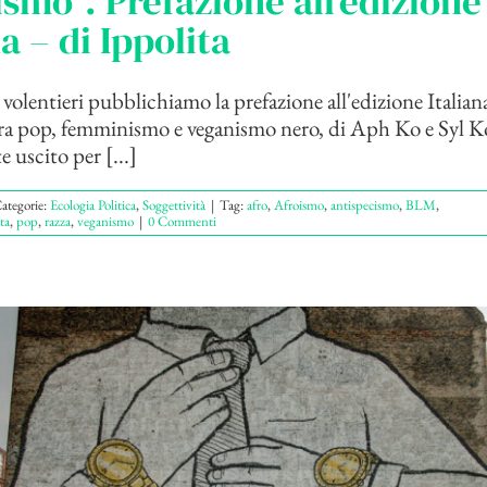
ismo”. Prefazione all’edizione
na – di Ippolita
volentieri pubblichiamo la prefazione all'edizione Italian
ra pop, femminismo e veganismo nero, di Aph Ko e Syl K
 uscito per [...]
ategorie:
Ecologia Politica
,
Soggettività
|
Tag:
afro
,
Afroismo
,
antispecismo
,
BLM
,
ta
,
pop
,
razza
,
veganismo
|
0 Commenti