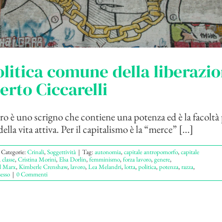
litica comune della liberazio
erto Ciccarelli
oro è uno scrigno che contiene una potenza ed è la facoltà
lla vita attiva. Per il capitalismo è la “merce” [...]
Categorie:
Crinali
,
Soggettività
|
Tag:
autonomia
,
capitale antropomorfo
,
capitale
,
classe
,
Cristina Morini
,
Elsa Dorlin
,
femminismo
,
forza lavoro
,
genere
,
l Marx
,
Kimberle Crenshaw
,
lavoro
,
Lea Melandri
,
lotta
,
politica
,
potenza
,
razza
,
sesso
|
0 Commenti