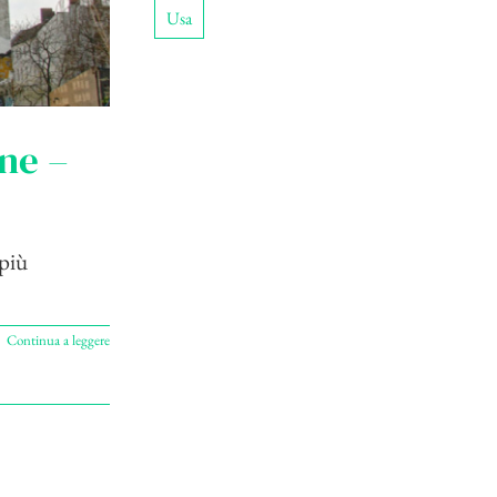
Usa
ne –
 più
Continua a leggere