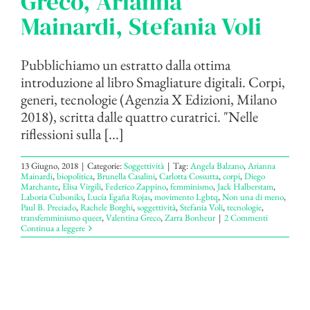
Greco, Arianna
Mainardi, Stefania Voli
Pubblichiamo un estratto dalla ottima
introduzione al libro Smagliature digitali. Corpi,
generi, tecnologie (Agenzia X Edizioni, Milano
2018), scritta dalle quattro curatrici. "Nelle
riflessioni sulla [...]
13 Giugno, 2018
|
Categorie:
Soggettività
|
Tag:
Angela Balzano
,
Arianna
Mainardi
,
biopolitica
,
Brunella Casalini
,
Carlotta Cossutta
,
corpi
,
Diego
Marchante
,
Elisa Virgili
,
Federico Zappino
,
femminismo
,
Jack Halberstam
,
Laboria Cuboniks
,
Lucía Egaña Rojas
,
movimento Lgbtq
,
Non una di meno
,
Paul B. Preciado
,
Rachele Borghi
,
soggettività
,
Stefania Voli
,
tecnologie
,
transfemminismo queer
,
Valentina Greco
,
Zarra Bonheur
|
2 Commenti
Continua a leggere