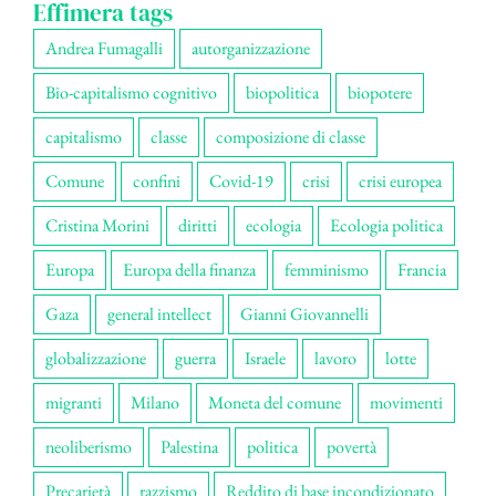
Effimera tags
Andrea Fumagalli
autorganizzazione
Bio-capitalismo cognitivo
biopolitica
biopotere
capitalismo
classe
composizione di classe
Comune
confini
Covid-19
crisi
crisi europea
Cristina Morini
diritti
ecologia
Ecologia politica
Europa
Europa della finanza
femminismo
Francia
Gaza
general intellect
Gianni Giovannelli
globalizzazione
guerra
Israele
lavoro
lotte
migranti
Milano
Moneta del comune
movimenti
neoliberismo
Palestina
politica
povertà
Precarietà
razzismo
Reddito di base incondizionato