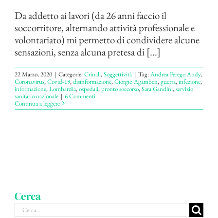
Da addetto ai lavori (da 26 anni faccio il
soccorritore, alternando attività professionale e
volontariato) mi permetto di condividere alcune
sensazioni, senza alcuna pretesa di [...]
22 Marzo, 2020
|
Categorie:
Crinali
,
Soggettività
|
Tag:
Andrea Perego Andy
,
Coronavirus
,
Covid-19
,
disinformazione
,
Giorgio Agamben
,
guerra
,
infezione
,
informazione
,
Lombardia
,
ospedali
,
pronto soccorso
,
Sara Gandini
,
servizio
sanitario nazionale
|
6 Commenti
Continua a leggere
Cerca
Cerca