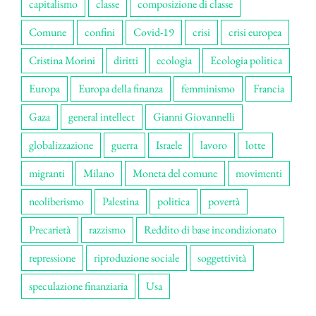
capitalismo
classe
composizione di classe
Comune
confini
Covid-19
crisi
crisi europea
Cristina Morini
diritti
ecologia
Ecologia politica
Europa
Europa della finanza
femminismo
Francia
Gaza
general intellect
Gianni Giovannelli
globalizzazione
guerra
Israele
lavoro
lotte
migranti
Milano
Moneta del comune
movimenti
neoliberismo
Palestina
politica
povertà
Precarietà
razzismo
Reddito di base incondizionato
repressione
riproduzione sociale
soggettività
speculazione finanziaria
Usa